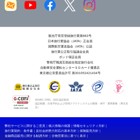
観光庁長官登録旅行業第883号
日本旅行業協会（JATA）正会員
国際航空運送協会（IATA）公認
旅行業公正取引協議会会員
ボンド保証会員
警視庁職員互助組合指定旅行会社
自動車安全運転センターＳＤカード優遇店
東京都公安委員会許可 第301052421434号
ISO/IEC 27001：2022 認証取得
認証範囲：出張予約および管理クラウドシステムの開発・保守・運用業務 （東京支
店）
弊社サービスに関するご意見
個人情報の保護
情報セキュリティ方針
旅行業契約・条件書
反社会的勢力対応の基本方針
保険販売方針
金融商品販売に関する勧誘方針
古物営業法に基づく表示