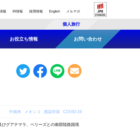
情報
IR情報
採用情報
English
メルマガ
個人旅行
お役立ち情報
お問い合わせ
中南米
メキシコ
感染対策
COVID-19
及びグアテマラ、ベリーズとの南部陸路国境