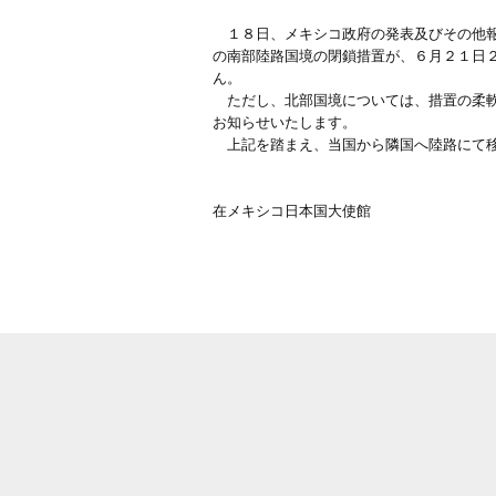
１８日、メキシコ政府の発表及びその他報
の南部陸路国境の閉鎖措置が、６月２１日
ん。
ただし、北部国境については、措置の柔軟
お知らせいたします。
上記を踏まえ、当国から隣国へ陸路にて移
在メキシコ日本国大使館