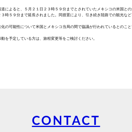
道によると、５月２１日２３時５９分までとされていたメキシコの米国との
２３時５９分まで延長されました。同措置により、引き続き陸路での観光など
化の可能性について米国とメキシコ当局の間で協議が行われているとのこと
動を予定している方は、旅程変更等をご検討ください。
CONTACT