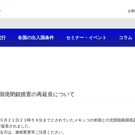
企業
代行
各国の出入国条件
セミナー・イベント
コラム
国境閉鎖措置の再延長について
、５月２１日２３時５９分までとされていたメキシコの米国との北部陸路国境
で延長されました。
ある方は、旅程変更等ご注意ください。