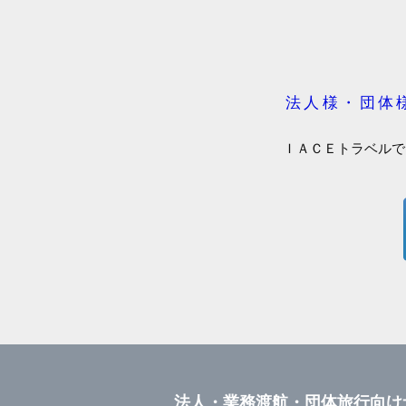
法人様・団体
ＩＡＣＥトラベルで
法人・業務渡航・団体旅行向け