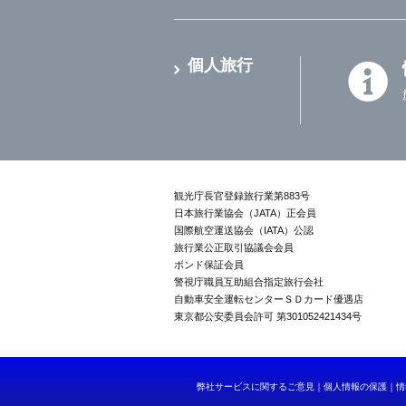
個人旅行
観光庁長官登録旅行業第883号
日本旅行業協会（JATA）正会員
国際航空運送協会（IATA）公認
旅行業公正取引協議会会員
ボンド保証会員
警視庁職員互助組合指定旅行会社
自動車安全運転センターＳＤカード優遇店
東京都公安委員会許可 第301052421434号
弊社サービスに関するご意見
個人情報の保護
情