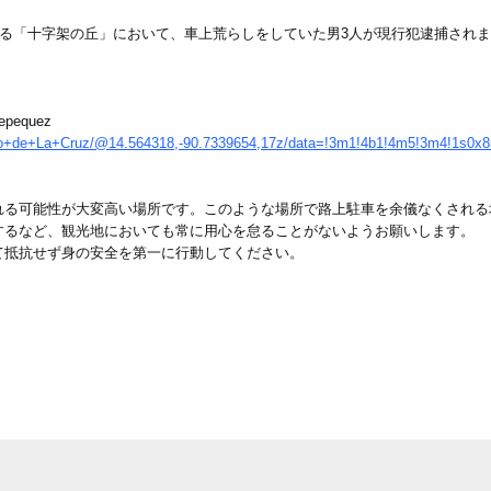
ある「十字架の丘」において、車上荒らしをしていた男3人が現行犯逮捕され
tepequez
rro+de+La+Cruz/@14.564318,-90.7339654,17z/data=!3m1!4b1!4m5!3m4!1s0x
れる可能性が大変高い場所です。このような場所で路上駐車を余儀なくされる
するなど、観光地においても常に用心を怠ることがないようお願いします。
て抵抗せず身の安全を第一に行動してください。