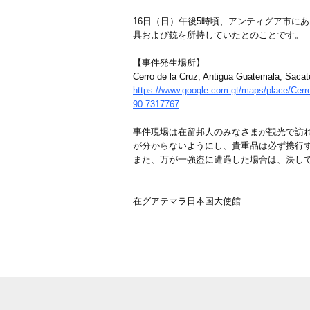
16日（日）午後5時頃、アンティグア市に
具および銃を所持していたとのことです。
【事件発生場所】
Cerro de la Cruz, Antigua Guatemala, Saca
https://www.google.com.gt/maps/place/Ce
90.7317767
事件現場は在留邦人のみなさまが観光で訪
が分からないようにし、貴重品は必ず携行
また、万が一強盗に遭遇した場合は、決し
在グアテマラ日本国大使館