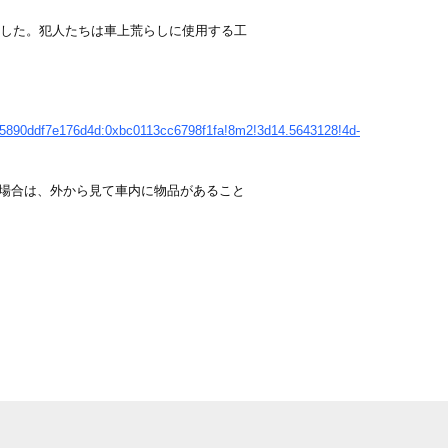
ました。犯人たちは車上荒らしに使用する工
85890ddf7e176d4d:0xbc0113cc6798f1fa!8m2!3d14.5643128!4d-
場合は、外から見て車内に物品があること