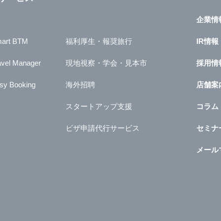
企業情
art BTM
福利厚生・報奨旅行
IR情報
avel Manager
現地視察・学会・見本市
採用情
sy Booking
海外招聘
店舗案
スタートアップ支援
コラム
ビザ申請代行サービス
セミナ
メール