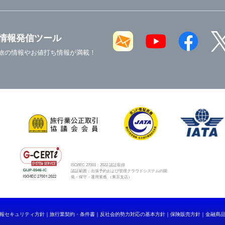
情報発信ツール
旅の情報やお値打ち情報が満載！
ISO/IEC 27001：2022 認証取得
認証範囲：出張予約および管理クラウドシステムの開
発・保守・運用業務 （東京支店）
報セキュリティ方針
旅行業契約・条件書
反社会的勢力対応の基本方針
保険販売方針
金融商