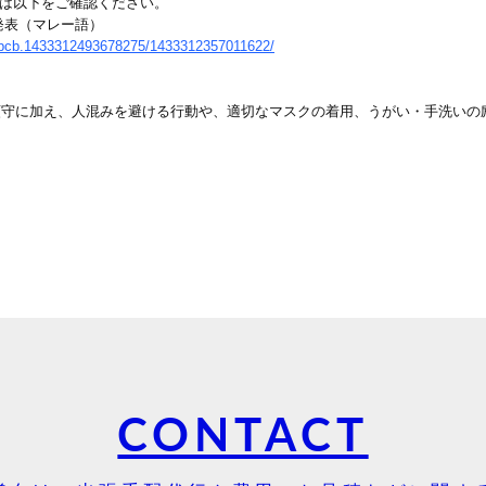
ては以下をご確認ください。
発表（マレー語）
/pcb.1433312493678275/1433312357011622/
順守に加え、人混みを避ける行動や、適切なマスクの着用、うがい・手洗いの
CONTACT