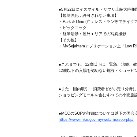
●5月22日にイスマイル・サブリ上級大臣
【規制強化：許可されない事項】
・Park & Dine (注：レストラン等で
・ピックニック
・経済活動：屋外エリアでの写真撮影
【その他】
・MySejahteraアプリケーション上「Low 
●これまでも、12歳以下は、緊急、治療、
12歳以下の入場を認めない施設・ショッピ
●また、国内取引・消費者省が小売り分野に
ショッピングモールを含むすべての小売施
●MCOのSOPの詳細については以下の国
https://www.mkn.gov.my/web/ms/sop-pkp/