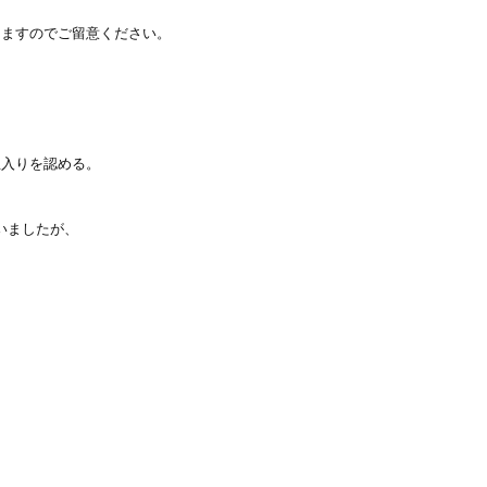
りますのでご留意ください。
への立入りを認める。
いましたが、
。