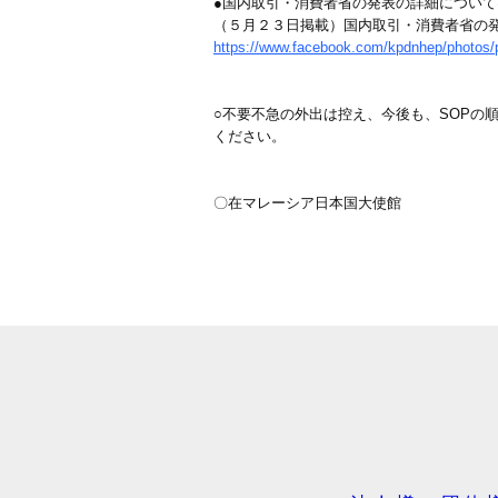
●国内取引・消費者省の発表の詳細につい
（５月２３日掲載）国内取引・消費者省の
https://www.facebook.com/kpdnhep/photos
○不要不急の外出は控え、今後も、SOPの
ください。
〇在マレーシア日本国大使館