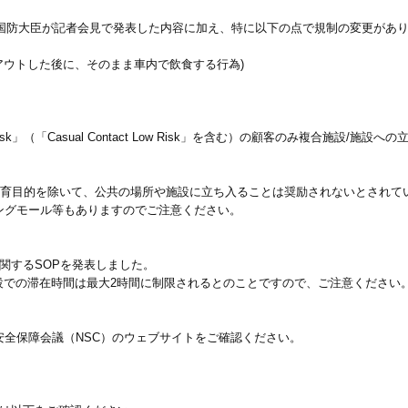
兼国防大臣が記者会見で発表した内容に加え、特に以下の点で規制の変更があ
テイクアウトした後に、そのまま車内で飲食する行為)
Risk」（「Casual Contact Low Risk」を含む）の顧客のみ複合施設/施設
教育目的を除いて、公共の場所や施設に立ち入ることは奨励されないとされて
ングモール等もありますのでご注意ください。
関するSOPを発表しました。
設での滞在時間は最大2時間に制限されるとのことですので、ご注意ください
会安全保障会議（NSC）のウェブサイトをご確認ください。