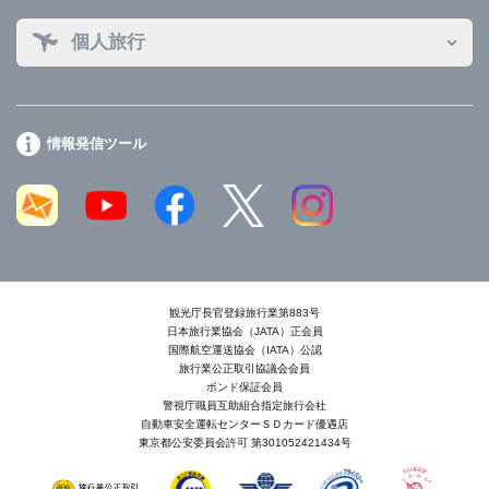
個人旅行
情報発信ツール
観光庁長官登録旅行業第883号
日本旅行業協会（JATA）正会員
国際航空運送協会（IATA）公認
旅行業公正取引協議会会員
ボンド保証会員
警視庁職員互助組合指定旅行会社
自動車安全運転センターＳＤカード優遇店
東京都公安委員会許可 第301052421434号