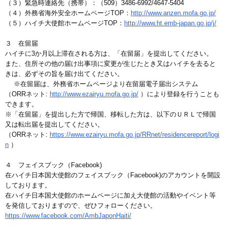
（３）緊急時連絡先（携帯）：（509）3486-6992/4647-5404
（４）外務省海外安全ホームページTOP：
http://www.anzen.mofa.go.jp/
（５）ハイチ大使館ホームページTOP：
http://www.ht.emb-japan.go.jp/j/
３ 在留届
ハイチに3か月以上滞在される方は、「在留届」を提出してください。
また、住所その他の届け出事項に変更が生じたとき又はハイチを去ると
きは、必ずその旨を届け出てください。
※在留届は、外務省ホームページより在留届電子届出システム
（ORRネット:
http://www.ezairyu.mofa.go.jp/
）により登録を行うことも
できます。
※「在留届」を提出した方で帰国、移転した方は、以下のＵＲＬで帰国
又は転出届を提出してください。
（ORRネット:
https://www.ezairyu.mofa.go.jp/RRnet/residencereport/logi
n
）
４ フェイスブック（Facebook)
在ハイチ日本国大使館のフェイスブック（Facebook)のアカウントを開設
しております。
在ハイチ日本国大使館のホームページに加え大使館の活動やイベント等
を発信しておりますので、ぜひフォローください。
https://www.facebook.com/AmbJaponHaiti/