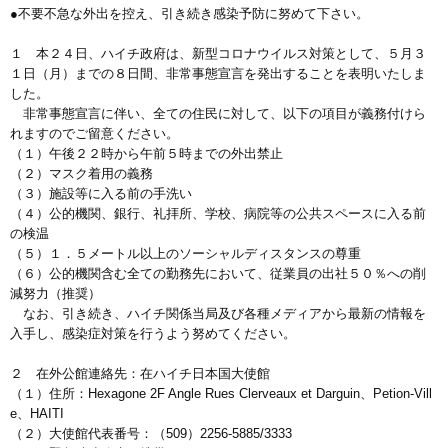
●不要不急な外出を控え、引き続き感染予防に努めて下さい。
１ 本２４日、ハイチ政府は、新型コロナウイルス対策として、５月３
１日（月）までの８日間、非常事態宣言を発出することを表明いたしま
した。
非常事態宣言に伴い、全ての住民に対して、以下の項目が義務付けら
れますのでご留意ください。
（１）午後２２時から午前５時までの外出禁止
（２）マスク着用の義務
（３）施設等に入る前の手洗い
（４）公的機関、銀行、礼拝所、学校、病院等の公共スペースに入る前
の検温
（５）１．５メートル以上のソーシャルディスタンスの尊重
（６）公的機関含む全ての勤務先において、従業員の出社５０％への削
減努力（推奨）
なお、引き続き、ハイチ関係当局及び各種メディアから最新の情報を
入手し、感染症対策を行うよう努めてください。
２ 在外公館連絡先：在ハイチ日本国大使館
（１）住所：Hexagone 2F Angle Rues Clerveaux et Darguin、Petion-Vill
e、HAITI
（２）大使館代表番号：（509）2256-5885/3333