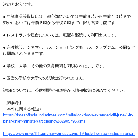
次のとおりです。
● 生鮮食品等取扱店は、都心部においては午前６時から午前１０時まで、
郊外においては午前８時から午後０時までに限り営業可能です。
● レストランや屋台については、宅配を継続して利用出来ます。
● 宗教施設、シネマホール、ショッピングモール、クラブジム、公園など
は閉鎖されたままです。
● 学校、大学、その他の教育機関も閉鎖されたままです。
● 国営の学校や大学での試験は行われません。
詳細については、公的機関や報道等から情報収集に努めてください。
【御参考】
（本件に関する報道）
https://timesofindia.indiatimes.com/india/lockdown-extended-till-june-1-in-
bihar-chief-minister/articleshow/82905795.cms
https://www.news18.com/news/india/covid-19-lockdown-extended-in-bihar-