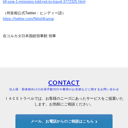
till-june-1-ministers-told-not-to-travel-3772325.html
（州首相公式Twitter：ヒンディー語）
https://twitter.com/NitishKumar
在コルカタ日本国総領事館 領事
CONTACT
法人様・団体様向けの出張手配代行や費用のお見積などに関するお問い合わせ
ＩＡＣＥトラベルでは、お客様のニーズにあったサービスをご提案いた
します。お気軽にご相談ください。
メール、お電話からのご相談はこちら