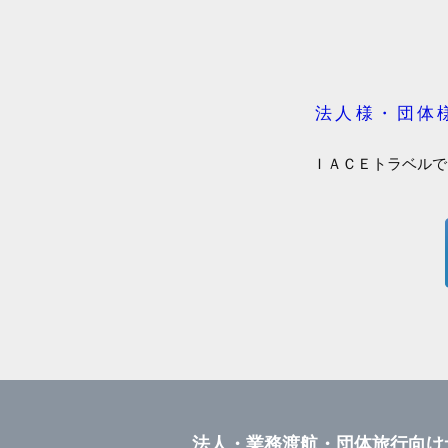
法人様・団体
ＩＡＣＥトラベルで
法人・業務渡航・団体旅行向け