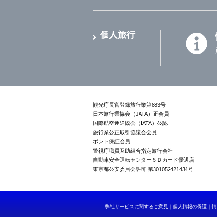
個人旅行
観光庁長官登録旅行業第883号
日本旅行業協会（JATA）正会員
国際航空運送協会（IATA）公認
旅行業公正取引協議会会員
ボンド保証会員
警視庁職員互助組合指定旅行会社
自動車安全運転センターＳＤカード優遇店
東京都公安委員会許可 第301052421434号
弊社サービスに関するご意見
個人情報の保護
情