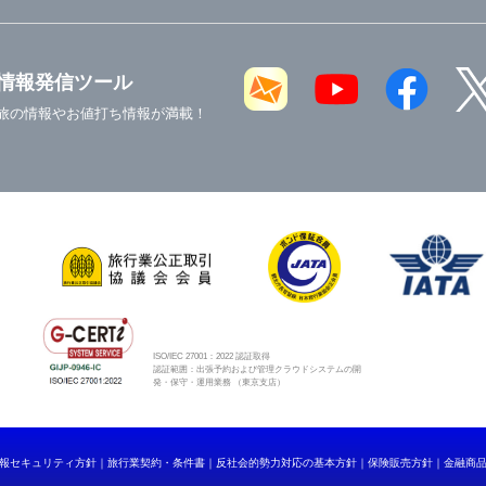
情報発信ツール
旅の情報やお値打ち情報が満載！
ISO/IEC 27001：2022 認証取得
認証範囲：出張予約および管理クラウドシステムの開
発・保守・運用業務 （東京支店）
報セキュリティ方針
旅行業契約・条件書
反社会的勢力対応の基本方針
保険販売方針
金融商