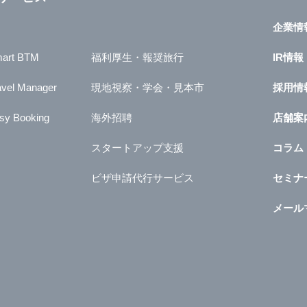
企業情
art BTM
福利厚生・報奨旅行
IR情報
avel Manager
現地視察・学会・見本市
採用情
sy Booking
海外招聘
店舗案
スタートアップ支援
コラム
ビザ申請代行サービス
セミナ
メール