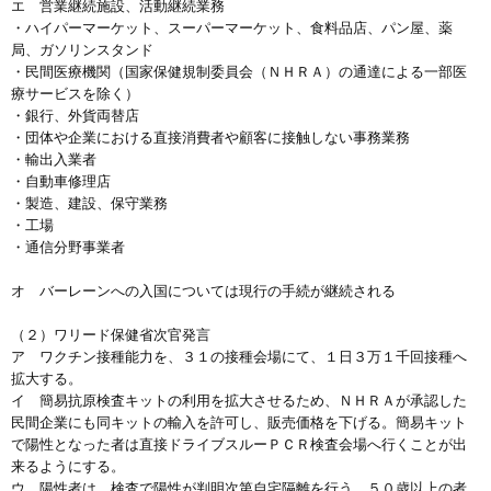
エ 営業継続施設、活動継続業務
・ハイパーマーケット、スーパーマーケット、食料品店、パン屋、薬
局、ガソリンスタンド
・民間医療機関（国家保健規制委員会（ＮＨＲＡ）の通達による一部医
療サービスを除く）
・銀行、外貨両替店
・団体や企業における直接消費者や顧客に接触しない事務業務
・輸出入業者
・自動車修理店
・製造、建設、保守業務
・工場
・通信分野事業者
オ バーレーンへの入国については現行の手続が継続される
（２）ワリード保健省次官発言
ア ワクチン接種能力を、３１の接種会場にて、１日３万１千回接種へ
拡大する。
イ 簡易抗原検査キットの利用を拡大させるため、ＮＨＲＡが承認した
民間企業にも同キットの輸入を許可し、販売価格を下げる。簡易キット
で陽性となった者は直接ドライブスルーＰＣＲ検査会場へ行くことが出
来るようにする。
ウ 陽性者は、検査で陽性が判明次第自宅隔離を行う。５０歳以上の者