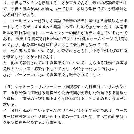
り、子供もワクチンを接種することが重要である。最近の感染者増の中
で、子供の感染が高い割合を占めており、家庭や学校で彼らが感染源と
なる可能性がある。
エ コールセンターは異なる言語で最善の基準に基づき政府取組をサポ
ートしているが、４４４への電話に迅速に対応できなかったり、救急車
出動が遅れる理由は、コールセンターの能力が限界に達しているためで
ある。 頻出する質問等はBeAwareアプリや保健省ホームページで共有さ
れており、救急車出動は重症度に応じて優先度を決めている。
オ 死亡者の増加については、検査遅れとともに、中等症例及び重症例
が増加したことが原因である。
カ 他国で報告されている真菌感染症について、あらゆる種類の真菌は
免疫力の弱い者に感染するものであり、今始まったものではない。
なお、バーレーンにおいて真菌感染は報告されていない。
（５）ジャミーラ・サルマーニーヤ病院感染・内科担当コンサルタント
ア 医療関係の情報は政府機関や公的機関が発表した信頼できる情報か
ら取得し、市民の不安を煽るような噂を広げることは止めるよう国民に
求める。
イ 政府が承認しているすべてのワクチンは安全で有効であり、ブース
ター接種対象者や１２歳から１７歳の子供を含めて、すべての市民はワ
クチン接種を登録するよう求める。