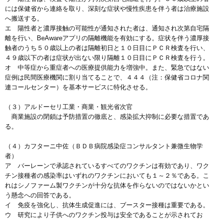
には保健省から連絡を取り、深刻な症状や慢性疾患を伴う者は治療施設
へ搬送する。
エ 陽性者と濃厚接触の可能性が通知された者は、通知され次第自宅隔
離を行い、BeAwareアプリの隔離機能を有効にする。症状を伴う濃厚接
触者のうち５０歳以上の者は隔離初日と１０日目にＰＣＲ検査を行い、
４９歳以下の者は症状が出ない限り隔離１０日目にＰＣＲ検査を行う。
オ 中等症から重症者への医療提供能力を増強中。また、緊急ではない
症例は民間医療機関に割り当てることで、４４４（注：保健省コロナ関
連コールセンター）を基本サービスに特化させる。
（３）アルドーセリ工業・商業・観光省次官
商業施設の閉鎖は予防措置の徹底と、感染拡大抑制に必要な措置であ
る。
（４）カフターニ中佐（ＢＤＢ病院感染症コンサルタント兼微生物学
者）
ア バーレーンで承認されているすべてのワクチンは有効であり、ワク
チン接種者の感染率はいずれのワクチンにおいても１～２％である。こ
れはシノファーム製ワクチンが十分な抗体を作らないのではないかとい
う懸念への回答である。
イ 免疫を強化し、抗体生成促進には、ブースター接種は重要である。
ウ 研究により子供へのワクチン投与は安全であることが示されてお