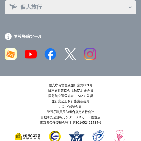
個人旅行
情報発信ツール
観光庁長官登録旅行業第883号
日本旅行業協会（JATA）正会員
国際航空運送協会（IATA）公認
旅行業公正取引協議会会員
ボンド保証会員
警視庁職員互助組合指定旅行会社
自動車安全運転センターＳＤカード優遇店
東京都公安委員会許可 第301052421434号