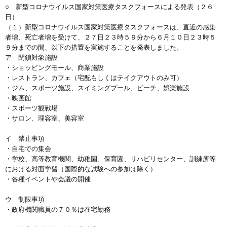
○ 新型コロナウイルス国家対策医療タスクフォースによる発表（２６
日）
（１）新型コロナウイルス国家対策医療タスクフォースは、直近の感染
者増、死亡者増を受けて、２７日２３時５９分から６月１０日２３時５
９分までの間、以下の措置を実施することを発表しました。
ア 閉鎖対象施設
・ショッピングモール、商業施設
・レストラン、カフェ（宅配もしくはテイクアウトのみ可）
・ジム、スポーツ施設、スイミングプール、ビーチ、娯楽施設
・映画館
・スポーツ観戦場
・サロン、理容室、美容室
イ 禁止事項
・自宅での集会
・学校、高等教育機関、幼稚園、保育園、リハビリセンター、訓練所等
における対面学習（国際的な試験への参加は除く）
・各種イベントや会議の開催
ウ 制限事項
・政府機関職員の７０％は在宅勤務