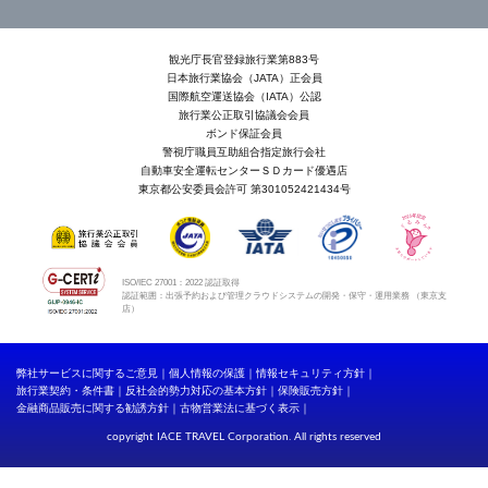
観光庁長官登録旅行業第883号
日本旅行業協会（JATA）正会員
国際航空運送協会（IATA）公認
旅行業公正取引協議会会員
ボンド保証会員
警視庁職員互助組合指定旅行会社
自動車安全運転センターＳＤカード優遇店
東京都公安委員会許可 第301052421434号
ISO/IEC 27001：2022 認証取得
認証範囲：出張予約および管理クラウドシステムの開発・保守・運用業務 （東京支
店）
弊社サービスに関するご意見
個人情報の保護
情報セキュリティ方針
旅行業契約・条件書
反社会的勢力対応の基本方針
保険販売方針
金融商品販売に関する勧誘方針
古物営業法に基づく表示
copyright IACE TRAVEL Corporation. All rights reserved