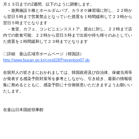
月１３日までの2週間、以下のように調整します。
－遊興施設５種とホールダムパブ、カラオケ練習場に対し、２２時か
ら翌日５時まで営業禁止となっていた措置を１時間緩和して２３時から
翌日５時までとなります
－食堂、カフェ、コンビニエンスストア、屋台に対し、２２時まで店
内での飲食可能、２２時から翌日５時まで出前や持ち帰りのみとしてい
た措置を１時間緩和して２３時までとなります
〇詳細 釜山広域市ホームページ（韓国語）
http://www.busan.go.kr/covid19/Prevention07.do
在留邦人の皆さまにおかれましては、韓国政府及び自治体、保健当局等
が発表する感染予防対策等を参考としながら、引き続き、最新の情報収
集に努めるとともに、感染予防に十分御留意いただきますようお願いい
たします。
在釜山日本国総領事館