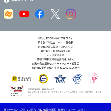
観光庁長官登録旅行業第883号
日本旅行業協会（JATA）正会員
国際航空運送協会（IATA）公認
旅行業公正取引協議会会員
ボンド保証会員
警視庁職員互助組合指定旅行会社
自動車安全運転センターＳＤカード優遇店
東京都公安委員会許可 第301052421434号
ISO/IEC 27001：2022 認証取得
認証範囲：出張予約および管理クラウドシステムの開発・保守・運用業務 （東京支
店）
弊社サービスに関するご意見
個人情報の保護
情報セキュリティ方針