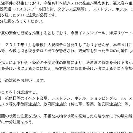
未遂事件が発生しており、今後も引き続きテロの発生が懸念され、観光客を狙
施設周辺（イスタンブール旧市街、タクシム広場等）、レストラン、ホテル、
設を狙ったテロに注意が必要です。
十分注意を払ってください。
今夏の安全な観光を推進するとしており、今後イスタンブール、海岸リゾート
は、２０１７年１月を最後に大規模テロは発生しておりませんが、本年４月に
る等、今後も引き続きテロの発生が懸念され、観光客を狙ったテロの可能性も
染拡大による社会・経済の不安定化の影響により、過激派の影響を受ける者が
響を受けた者によるテロに加え、極右思想に影響を受けた者によるテロも増加
以下の対策をお願いします。
いことを十分認識する。
祝祭日等のイベント会場、レストラン、ホテル、ショッピングモール、ス
モスク等の宗教関連施設、政府関連施設（特に軍、警察、治安関連施設）等。
周囲の状況に注意を払い、不審な人物や状況を察知したら速やかにその場を離
保に十分注意を払う。