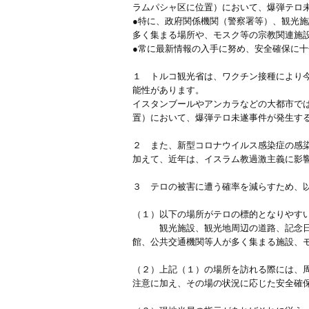
ラムパシャ区に位置）において、爆弾テロ
●特に、政府関係機関（警察署等）、観光
多く集まる場所や、モスク等の宗教関連施
●常に最新情報の入手に努め、安全確保に
１ トルコ観光省は、ワクチン接種により
能性があります。
イスタンブールやアンカラなどの大都市で
置）において、爆弾テロ未遂事件が発生す
２ また、新型コロナウイルス感染症の感
加えて、近年は、イスラム教過激主義に影
３ テロの被害に遭う確率を減らすため、
（１）以下の場所がテロの標的となりやす
観光施設、観光地周辺の道路、記念日・
館、公共交通機関等人が多く集まる施設、
（２）上記（１）の場所を訪れる際には、
注意に加え、その場の状況に応じた安全確