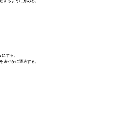
動するように努める。
うにする。
を速やかに通過する。