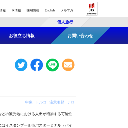
情報
IR情報
採用情報
English
メルマガ
個人旅行
お役立ち情報
お問い合わせ
中東
トルコ
注意喚起
テロ
などの観光地における人出が増加する可能性
にはイスタンブール市バスターミナル（バイ