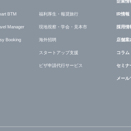
企業情
art BTM
福利厚生・報奨旅行
IR情報
avel Manager
現地視察・学会・見本市
採用情
sy Booking
海外招聘
店舗案
スタートアップ支援
コラム
ビザ申請代行サービス
セミナ
メール