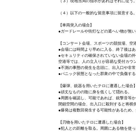
（３）現地当局の指示があればそれに従う
（４）以下の一般的な留意事項に留意する
【車両突入の場合】
●ガードレールや街灯などの遮へい物が無
【コンサート会場、スポーツの競技場、空
●会場には時間より早めに入る、終了後は
●セキュリティの確保されていない会場の
空港等では、人の立入りが容易な受付カウ
●不測の事態の発生を念頭に、出入口や非
●パニック状態となった群衆の中で負傷す
【爆弾、銃器を用いたテロに遭遇した場合
●頑丈なものの陰に身を低くして隠れる。
●周囲を確認し、可能であれば、銃撃音等
閉鎖空間の場合、出入口に殺到すると将棋
●爆発は複数回発生する可能性があるため
【刃物を用いたテロに遭遇した場合】
●犯人との距離を取る。周囲にある物を使