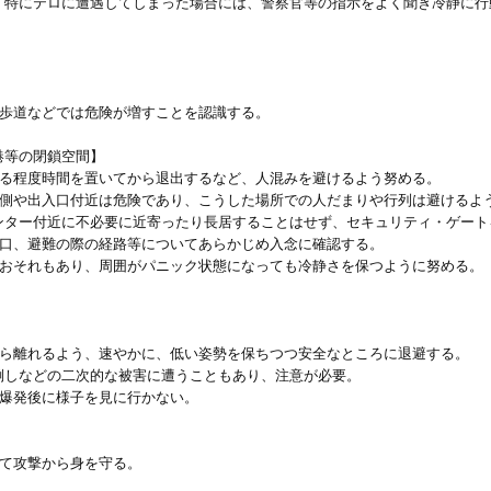
。特にテロに遭遇してしまった場合には、警察官等の指示をよく聞き冷静に行
。
い歩道などでは危険が増すことを認識する。
港等の閉鎖空間】
ある程度時間を置いてから退出するなど、人混みを避けるよう努める。
外側や出入口付近は危険であり、こうした場所での人だまりや行列は避けるよ
ンター付近に不必要に近寄ったり長居することはせず、セキュリティ・ゲート
常口、避難の際の経路等についてあらかじめ入念に確認する。
るおそれもあり、周囲がパニック状態になっても冷静さを保つように努める。
】
から離れるよう、速やかに、低い姿勢を保ちつつ安全なところに退避する。
倒しなどの二次的な被害に遭うこともあり、注意が必要。
、爆発後に様子を見に行かない。
って攻撃から身を守る。