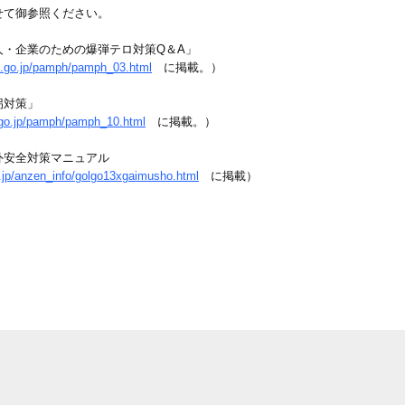
せて御参照ください。
人・企業のための爆弾テロ対策Q＆A」
a.go.jp/pamph/pamph_03.html
に掲載。）
拐対策」
.go.jp/pamph/pamph_10.html
に掲載。）
外安全対策マニュアル
.jp/anzen_info/golgo13xgaimusho.html
に掲載）