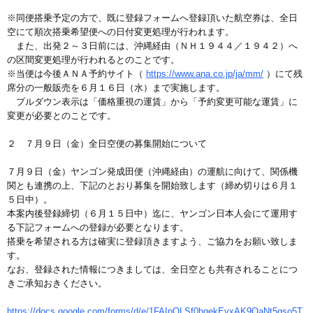
※同便搭乗予定の方で、既に登録フォームへ登録頂いた航空券は、全日
空にて順次搭乗希望便への日付変更処理が行われます。
また、出発２～３日前には、沖縄経由（ＮＨ１９４４／１９４２）へ
の区間変更処理が行われるとのことです。
※当便は今後ＡＮＡ予約サイト（
https://www.ana.co.jp/ja/mm/
）にて残
席分の一般販売を６月１６日（水）まで実施します。
プルダウン表示は「価格重視の運賃」から「予約変更可能な運賃」に
変更が必要とのことです。
２ ７月９日（金）全日空便の募集開始について
７月９日（金）ヤンゴン発成田便（沖縄経由）の運航に向けて、関係機
関とも連携の上、下記のとおり募集を開始致します（締め切りは６月１
５日中）。
本案内後登録締切（６月１５日中）迄に、ヤンゴン日本人会にて運用す
る下記フォームへの登録が必要となります。
搭乗を希望される方は確実に登録頂きますよう、ご協力をお願い致しま
す。
なお、登録された情報につきましては、全日空とも共有されることにつ
きご承知おきください。
https://docs.google.com/forms/d/e/1FAIpQLSf0hqekEvxAK9OaNt5gso5T