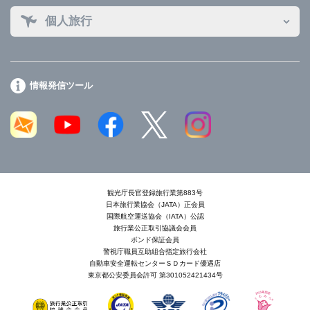
個人旅行
情報発信ツール
観光庁長官登録旅行業第883号
日本旅行業協会（JATA）正会員
国際航空運送協会（IATA）公認
旅行業公正取引協議会会員
ボンド保証会員
警視庁職員互助組合指定旅行会社
自動車安全運転センターＳＤカード優遇店
東京都公安委員会許可 第301052421434号