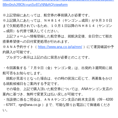
88m0rshJf8OfcyunSv87zNNbAQ/viewform
※上記登録にあたっては、航空券の事前購入が必要です。
※上記購入にあたっては、ＮＨ８１４（ヤンゴン→成田）が９月３０日
まで欠航処理されているため、１０月１日以降のＮＨ８１４（ヤンゴン
→成田）を代替で購入してください。
上記フォームへ情報登録した航空券は、就航決定後、全日空にて順次
搭乗希望便への日付変更処理が行われます。
※ＡＮＡ予約サイト（
https://www.ana.co.jp/ja/mm/
）にて運賃確認や予
約購入が可能です。
プルダウン表示は上記の点に留意が必要とのことです。
・今回募集する「７月９日（金）ヤンゴン発」は、出発約３週間前に就
航可否をお知らせします。
就航が見送りとなった場合は、その時の状況に応じて、再募集をかけ
る就航候補日をご案内する予定です。
その場合、上記で購入頂いた航空券については、ANAヤンゴン支店の
案内に基づき、無料で変更又は払い戻しが可能です。
・当該便に係るご照会は、ＡＮＡヤンゴン支店の鈴木支店長（09－4200
－67977、rgn@ana.co.jp ）まで、可能な限りお電話にて御連絡くださ
い。