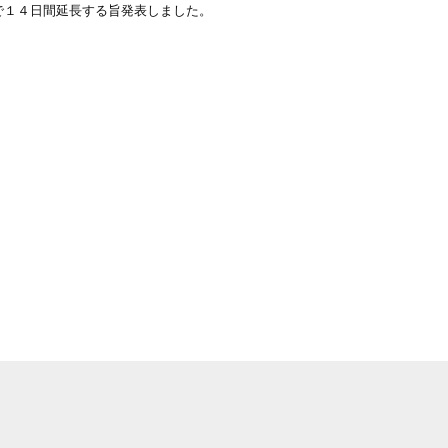
で１４日間延長する旨発表しました。
。