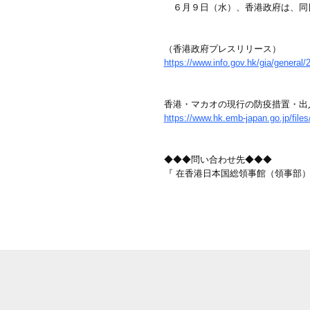
６月９日（水）、香港政府は、同日
（香港政府プレスリリース）
https://www.info.gov.hk/gia/genera
香港・マカオの現行の防疫措置・出
https://www.hk.emb-japan.go.jp/file
◆◆◆問い合わせ先◆◆◆
『 在香港日本国総領事館（領事部