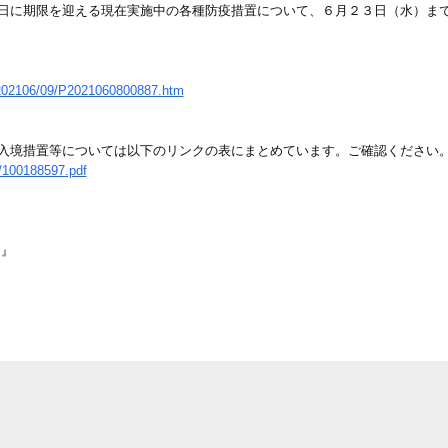
に期限を迎える現在実施中の各種防疫措置について、６月２３日（水）ま
l/202106/09/P2021060800887.htm
入境措置等については以下のリンクの表にまとめています。ご確認ください
s/100188597.pdf
）』