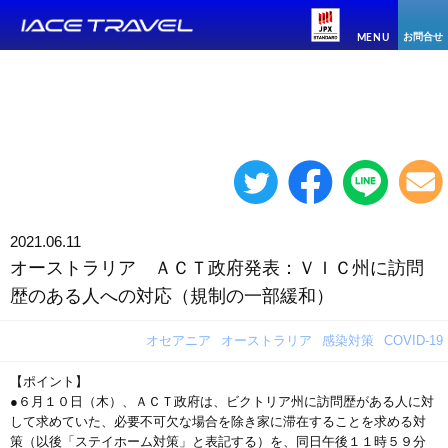
お問合せ
MENU
2021.06.11
オーストラリア ＡＣＴ政府発表：ＶＩＣ州に訪問
歴のある人への対応（規制の一部緩和）
オセアニア
オーストラリア
感染対策
COVID-19
【ポイント】
●６月１０日（木）、ＡＣＴ政府は、ビクトリア州に訪問歴がある人に対
して求めていた、必要不可欠な場合を除き家に滞在することを求める対
策（以後「ステイホーム対策」と表記する）を、同日午後１１時５９分