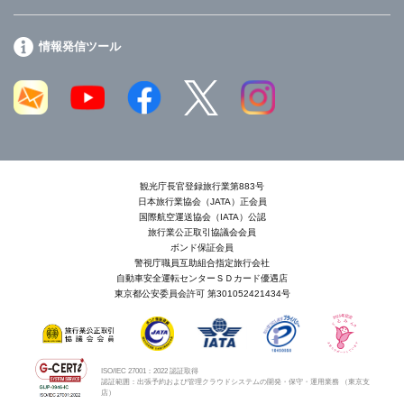
情報発信ツール
観光庁長官登録旅行業第883号
日本旅行業協会（JATA）正会員
国際航空運送協会（IATA）公認
旅行業公正取引協議会会員
ボンド保証会員
警視庁職員互助組合指定旅行会社
自動車安全運転センターＳＤカード優遇店
東京都公安委員会許可 第301052421434号
ISO/IEC 27001：2022 認証取得
認証範囲：出張予約および管理クラウドシステムの開発・保守・運用業務 （東京支
店）