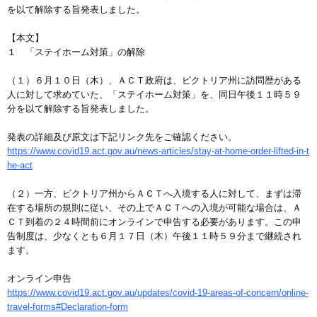
を以て解除する旨発表しました。
【本文】
１ 「ステイホーム対策」の解除
（１）６月１０日（木）、ＡＣＴ政府は、ビクトリア州に訪問歴がある
人に対して求めていた、「ステイホーム対策」を、同日午後１１時５９
分を以て解除する旨発表しました。
発表の詳細及び原文は下記リンク先をご確認ください。
https://www.covid19.act.gov.au/news-articles/stay-at-home-order-lifted-in-t
he-act
（２）一方、ビクトリア州からＡＣＴへ入境する人に対して、まずは滞
在する場所の規則に従い、その上でＡＣＴへの入境が可能な場合は、Ａ
ＣＴ到着の２４時間前にオンラインで申告する必要があります。この申
告制度は、少なくとも６月１７日（木）午後１１時５９分まで継続され
ます。
オンライン申告
https://www.covid19.act.gov.au/updates/covid-19-areas-of-concern/online-
travel-forms#Declaration-form