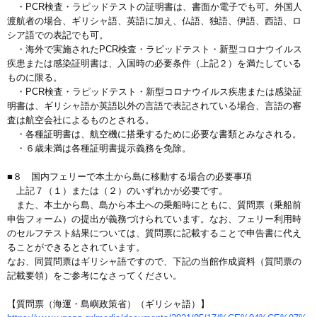
・PCR検査・ラピッドテストの証明書は、書面か電子でも可。外国人
渡航者の場合、ギリシャ語、英語に加え、仏語、独語、伊語、西語、ロ
シア語での表記でも可。
・海外で実施されたPCR検査・ラピッドテスト・新型コロナウイルス
疾患または感染証明書は、入国時の必要条件（上記２）を満たしている
ものに限る。
・PCR検査・ラピッドテスト・新型コロナウイルス疾患または感染証
明書は、ギリシャ語か英語以外の言語で表記されている場合、言語の審
査は航空会社によるものとされる。
・各種証明書は、航空機に搭乗するために必要な書類とみなされる。
・６歳未満は各種証明書提示義務を免除。
■８ 国内フェリーで本土から島に移動する場合の必要事項
上記７（１）または（２）のいずれかが必要です。
また、本土から島、島から本土への乗船時にともに、質問票（乗船前
申告フォーム）の提出が義務づけられています。なお、フェリー利用時
のセルフテスト結果については、質問票に記載することで申告書に代え
ることができるとされています。
なお、同質問票はギリシャ語ですので、下記の当館作成資料（質問票の
記載要領）をご参考になさってください。
【質問票（海運・島嶼政策省）（ギリシャ語）】