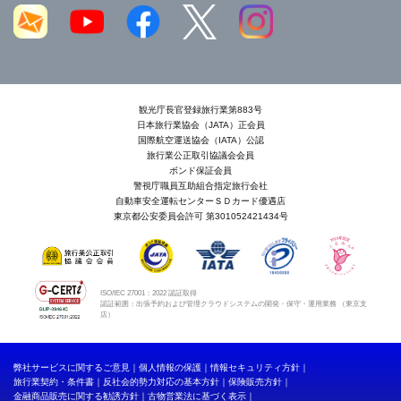
観光庁長官登録旅行業第883号
日本旅行業協会（JATA）正会員
国際航空運送協会（IATA）公認
旅行業公正取引協議会会員
ボンド保証会員
警視庁職員互助組合指定旅行会社
自動車安全運転センターＳＤカード優遇店
東京都公安委員会許可 第301052421434号
ISO/IEC 27001：2022 認証取得
認証範囲：出張予約および管理クラウドシステムの開発・保守・運用業務 （東京支
店）
弊社サービスに関するご意見
個人情報の保護
情報セキュリティ方針
旅行業契約・条件書
反社会的勢力対応の基本方針
保険販売方針
金融商品販売に関する勧誘方針
古物営業法に基づく表示