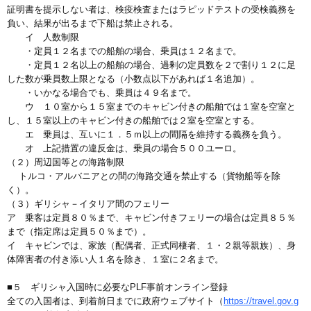
証明書を提示しない者は、検疫検査またはラピッドテストの受検義務を
負い、結果が出るまで下船は禁止される。
イ 人数制限
・定員１２名までの船舶の場合、乗員は１２名まで。
・定員１２名以上の船舶の場合、過剰の定員数を２で割り１２に足
した数が乗員数上限となる（小数点以下があれば１名追加）。
・いかなる場合でも、乗員は４９名まで。
ウ １０室から１５室までのキャビン付きの船舶では１室を空室と
し、１５室以上のキャビン付きの船舶では２室を空室とする。
エ 乗員は、互いに１．５ｍ以上の間隔を維持する義務を負う。
オ 上記措置の違反金は、乗員の場合５００ユーロ。
（２）周辺国等との海路制限
トルコ・アルバニアとの間の海路交通を禁止する（貨物船等を除
く）。
（３）ギリシャ－イタリア間のフェリー
ア 乗客は定員８０％まで、キャビン付きフェリーの場合は定員８５％
まで（指定席は定員５０％まで）。
イ キャビンでは、家族（配偶者、正式同棲者、１・２親等親族）、身
体障害者の付き添い人１名を除き、１室に２名まで。
■５ ギリシャ入国時に必要なPLF事前オンライン登録
全ての入国者は、到着前日までに政府ウェブサイト（
https://travel.gov.g