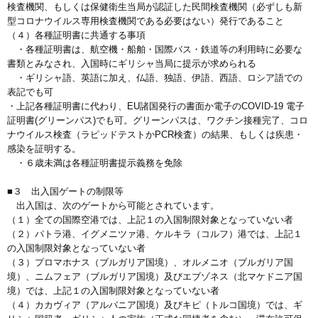
検査機関、もしくは保健衛生当局が認証した民間検査機関（必ずしも新
型コロナウイルス専用検査機関である必要はない）発行であること
（４）各種証明書に共通する事項
・各種証明書は、航空機・船舶・国際バス・鉄道等の利用時に必要な
書類とみなされ、入国時にギリシャ当局に提示が求められる
・ギリシャ語、英語に加え、仏語、独語、伊語、西語、ロシア語での
表記でも可
・上記各種証明書に代わり、EU諸国発行の書面か電子のCOVID-19 電子
証明書(グリーンパス)でも可。グリーンパスは、ワクチン接種完了、コロ
ナウイルス検査（ラピッドテストかPCR検査）の結果、もしくは疾患・
感染を証明する。
・６歳未満は各種証明書提示義務を免除
■３ 出入国ゲートの制限等
出入国は、次のゲートから可能とされています。
（１）全ての国際空港では、上記１の入国制限対象となっていない者
（２）パトラ港、イグメニツァ港、ケルキラ（コルフ）港では、上記１
の入国制限対象となっていない者
（３）プロマホナス（ブルガリア国境）、オルメニオ（ブルガリア国
境）、ニムフェア（ブルガリア国境）及びエブゾネス（北マケドニア国
境）では、上記１の入国制限対象となっていない者
（４）カカヴィア（アルバニア国境）及びキピ（トルコ国境）では、ギ