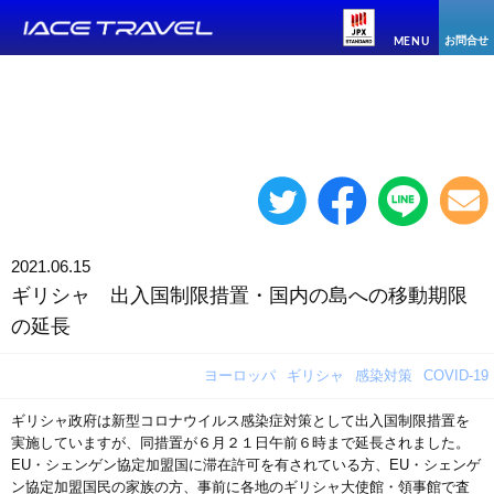
お問合せ
MENU
2021.06.15
ギリシャ 出入国制限措置・国内の島への移動期限
の延長
ヨーロッパ
ギリシャ
感染対策
COVID-19
ギリシャ政府は新型コロナウイルス感染症対策として出入国制限措置を
実施していますが、同措置が６月２１日午前６時まで延長されました。
EU・シェンゲン協定加盟国に滞在許可を有されている方、EU・シェンゲ
ン協定加盟国民の家族の方、事前に各地のギリシャ大使館・領事館で査