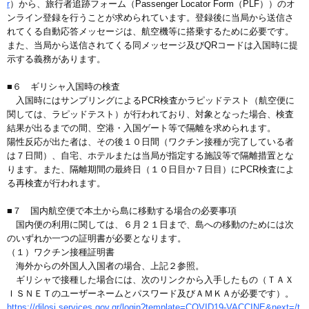
r
）から、旅行者追跡フォーム（Passenger Locator Form（PLF））のオ
ンライン登録を行うことが求められています。登録後に当局から送信さ
れてくる自動応答メッセージは、航空機等に搭乗するために必要です。
また、当局から送信されてくる同メッセージ及びQRコードは入国時に提
示する義務があります。
■６ ギリシャ入国時の検査
入国時にはサンプリングによるPCR検査かラピッドテスト（航空便に
関しては、ラピッドテスト）が行われており、対象となった場合、検査
結果が出るまでの間、空港・入国ゲート等で隔離を求められます。
陽性反応が出た者は、その後１０日間（ワクチン接種が完了している者
は７日間）、自宅、ホテルまたは当局が指定する施設等で隔離措置とな
ります。また、隔離期間の最終日（１０日目か７日目）にPCR検査によ
る再検査が行われます。
■７ 国内航空便で本土から島に移動する場合の必要事項
国内便の利用に関しては、６月２１日まで、島への移動のためには次
のいずれか一つの証明書が必要となります。
（１）ワクチン接種証明書
海外からの外国人入国者の場合、上記２参照。
ギリシャで接種した場合には、次のリンクから入手したもの（ＴＡＸ
ＩＳＮＥＴのユーザーネームとパスワード及びＡＭＫＡが必要です）。
https://dilosi.services.gov.gr/login?template=COVID19-VACCINE&next=/t