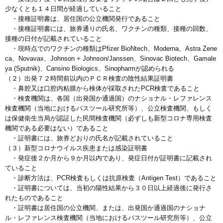
少なくとも１４日間が経過していること
・接種証明書は、居住国の公立機関発行であること
・接種証明書には、旅券通りの氏名、ワクチンの種類、接種の回数、
接種の日付が記載されていること
・現時点でのワクチンの種類はPfizer BioNtech、Moderna、Astra Zene
ca、Novavax、Johnson + Johnson/Janssen、Sinovac Biotech、Gamale
ya (Sputnik)、Cansino Biologics、Sinopharmが認められる
（２）出発７２時間前以内のＰＣＲ検査の陰性結果証明書
・鼻腔又は口腔内粘膜から検体が採取されたPCR検査であること
・検査機関は、各国（出発国か通過国）のナショナル・レファレンス
検査機関（当地におけるパスツール研究所等）、公立検査機関、もしく
は保健衛生当局が認証した民間検査機関（必ずしも新型コロナ専用検査
機関である必要はない）であること
・証明書には、旅券どおりの氏名が記載されていること
（３）新型コロナウイルス疾患または感染証明書
・発症後２か月から９か月以内であり、発症日付が証明書に記載され
ていること
・診断方法は、PCR検査もしくは抗原検査（Antigen Test）であること
・証明書については、当初の陽性結果から３０日以上経過後に発行さ
れたものであること
・証明書は居住国の公立機関、または、出発国か通過国のナショナ
ル・レファレンス検査機関（当地におけるパスツール研究所等）、公立