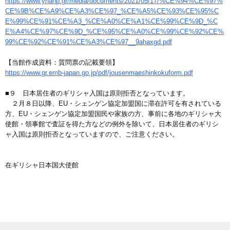
https://www.ynanp.gr/media/documents/2021/05/17/%CE%94%CE%97%
CE%9B%CE%A9%CE%A3%CE%97_%CE%A5%CE%93%CE%95%C
E%99%CE%91%CE%A3_%CE%A0%CE%A1%CE%99%CE%9D_%C
E%A4%CE%97%CE%9D_%CE%95%CE%A0%CE%99%CE%92%CE%
99%CE%92%CE%91%CE%A3%CE%97__9ahaxgd.pdf
【当館作成資料：質問票の記載要領】
https://www.gr.emb-japan.go.jp/pdf/jousenmaeshinkokuform.pdf
■９ 日本居住者のギリシャ入国は原則拒否となっています。
２月８日以降、EU・シェンゲン協定加盟国に滞在許可を有されている
方、EU・シェンゲン協定加盟国民や家族の方、事前に各地のギリシャ大
使館・領事館で査証を得た方などの例外を除いて、日本居住者のギリシ
ャ入国は原則拒否となっていますので、ご注意ください。
在ギリシャ日本国大使館