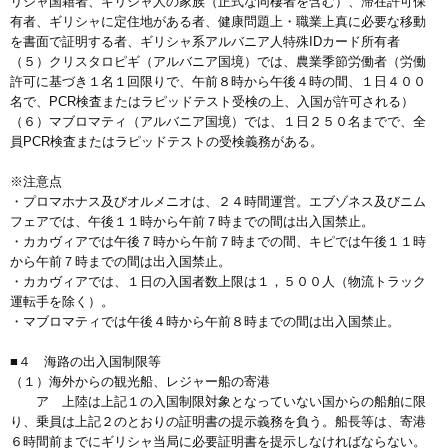
リシャ国籍者、ギリシャ人の家族（正式な同棲者を含む）、滞在許可保
有者、ギリシャに定住地がある者、健康問題上・職業上真に必要な移動
を書面で証明する者、ギリシャ系アルバニア人特殊IDカード所有者
（５）クリスタロピギ（アルバニア国境）では、農業季節労働者（労働
許可に基づき１名１回限りで、午前８時から午後４時の間、１日４００
名で、PCR検査またはラピッドテスト受検の上、入国が許可される）
（６）マブロマティ（アルバニア国境）では、１日２５０名までで、全
員PCR検査またはラピッドテストの受検義務がある。
※注意点
・プロマホナス及びオルメニオは、２４時間運営。エブゾネス及びニム
フェアでは、午後１１時から午前７時までの間は出入国禁止。
・カカヴィアでは午後７時から午前７時までの間、キピでは午後１１時
から午前７時までの間は出入国禁止。
・カカヴィアでは、１日の入国者数上限は１，５００人（物流トラック
運転手を除く）。
・マブロマティでは午後４時から午前８時までの間は出入国禁止。
■４ 海路の出入国制限等
（１）海外からの観光船、レジャー船の寄港
ア 上陸は上記１の入国制限対象となっていない国からの船舶に限
り、乗員は上記２のとおりの証明書の提示義務を負う。船長等は、寄港
６時間前までにギリシャ当局に必要証明書を提示しなければならない。