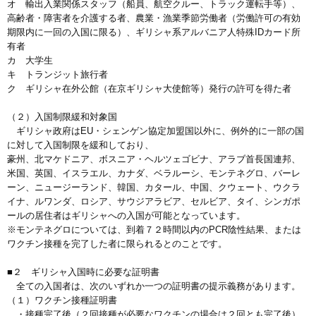
オ 輸出入業関係スタッフ（船員、航空クルー、トラック運転手等）、
高齢者・障害者を介護する者、農業・漁業季節労働者（労働許可の有効
期限内に一回の入国に限る）、ギリシャ系アルバニア人特殊IDカード所
有者
カ 大学生
キ トランジット旅行者
ク ギリシャ在外公館（在京ギリシャ大使館等）発行の許可を得た者
（２）入国制限緩和対象国
ギリシャ政府はEU・シェンゲン協定加盟国以外に、例外的に一部の国
に対して入国制限を緩和しており、
豪州、北マケドニア、ボスニア・ヘルツェゴビナ、アラブ首長国連邦、
米国、英国、イスラエル、カナダ、ベラルーシ、モンテネグロ、バーレ
ーン、ニュージーランド、韓国、カタール、中国、クウェート、ウクラ
イナ、ルワンダ、ロシア、サウジアラビア、セルビア、タイ、シンガポ
ールの居住者はギリシャへの入国が可能となっています。
※モンテネグロについては、到着７２時間以内のPCR陰性結果、または
ワクチン接種を完了した者に限られるとのことです。
■２ ギリシャ入国時に必要な証明書
全ての入国者は、次のいずれか一つの証明書の提示義務があります。
（１）ワクチン接種証明書
・接種完了後（２回接種が必要なワクチンの場合は２回とも完了後）