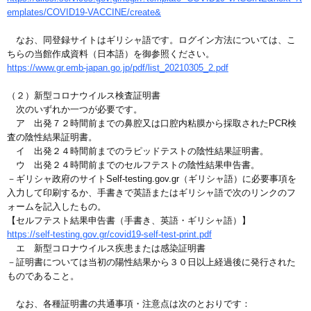
emplates/COVID19-VACCINE/create&
なお、同登録サイトはギリシャ語です。ログイン方法については、こ
ちらの当館作成資料（日本語）を御参照ください。
https://www.gr.emb-japan.go.jp/pdf/list_20210305_2.pdf
（２）新型コロナウイルス検査証明書
次のいずれか一つが必要です。
ア 出発７２時間前までの鼻腔又は口腔内粘膜から採取されたPCR検
査の陰性結果証明書。
イ 出発２４時間前までのラピッドテストの陰性結果証明書。
ウ 出発２４時間前までのセルフテストの陰性結果申告書。
－ギリシャ政府のサイトSelf-testing.gov.gr（ギリシャ語）に必要事項を
入力して印刷するか、手書きで英語またはギリシャ語で次のリンクのフ
ォームを記入したもの。
【セルフテスト結果申告書（手書き、英語・ギリシャ語）】
https://self-testing.gov.gr/covid19-self-test-print.pdf
エ 新型コロナウイルス疾患または感染証明書
－証明書については当初の陽性結果から３０日以上経過後に発行された
ものであること。
なお、各種証明書の共通事項・注意点は次のとおりです：