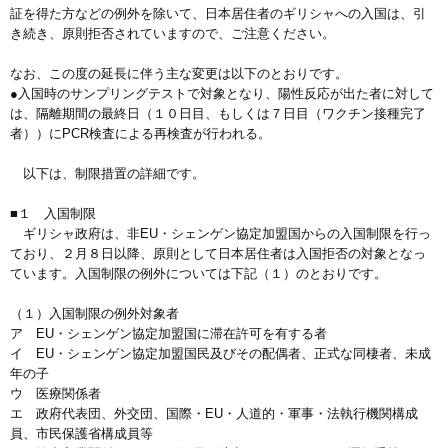
証を得た方などの例外を除いて、日本居住者のギリシャへの入国は、引
き続き、原則拒否されていますので、ご注意ください。
なお、この度の延長に伴う主な変更は以下のとおりです。
●入国時のサンプリングテストで対象となり、陽性反応が出た者に対して
は、隔離期間の最終日（１０日目、もしくは７日目（ワクチン接種完了
者））にPCR検査による再検査が行われる。
以下は、制限措置の詳細です。
■１ 入国制限
ギリシャ政府は、非EU・シェンゲン協定加盟国からの入国制限を行っ
ており、２月８日以降、原則として日本居住者は入国拒否の対象となっ
ています。入国制限の例外については下記（１）のとおりです。
（１）入国制限の例外対象者
ア EU・シェンゲン協定加盟国に滞在許可を有する者
イ EU・シェンゲン協定加盟国民及びその配偶者、正式な同棲者、未成
年の子
ウ 医療関係者
エ 政府代表団、外交団、国際・EU・人道的・軍事・法執行機関構成
員、市民保護省構成員等