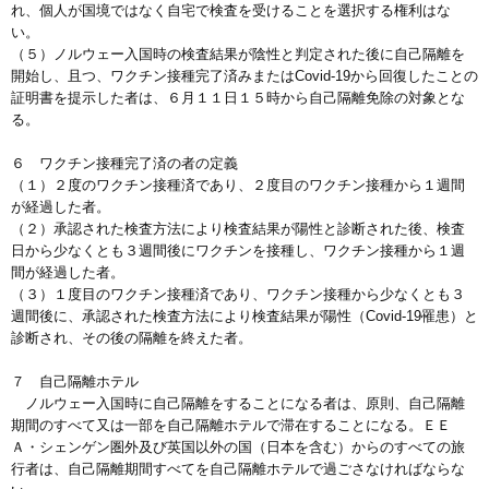
れ、個人が国境ではなく自宅で検査を受けることを選択する権利はな
い。
（５）ノルウェー入国時の検査結果が陰性と判定された後に自己隔離を
開始し、且つ、ワクチン接種完了済みまたはCovid-19から回復したことの
証明書を提示した者は、６月１１日１５時から自己隔離免除の対象とな
る。
６ ワクチン接種完了済の者の定義
（１）２度のワクチン接種済であり、２度目のワクチン接種から１週間
が経過した者。
（２）承認された検査方法により検査結果が陽性と診断された後、検査
日から少なくとも３週間後にワクチンを接種し、ワクチン接種から１週
間が経過した者。
（３）１度目のワクチン接種済であり、ワクチン接種から少なくとも３
週間後に、承認された検査方法により検査結果が陽性（Covid-19罹患）と
診断され、その後の隔離を終えた者。
７ 自己隔離ホテル
ノルウェー入国時に自己隔離をすることになる者は、原則、自己隔離
期間のすべて又は一部を自己隔離ホテルで滞在することになる。ＥＥ
Ａ・シェンゲン圏外及び英国以外の国（日本を含む）からのすべての旅
行者は、自己隔離期間すべてを自己隔離ホテルで過ごさなければならな