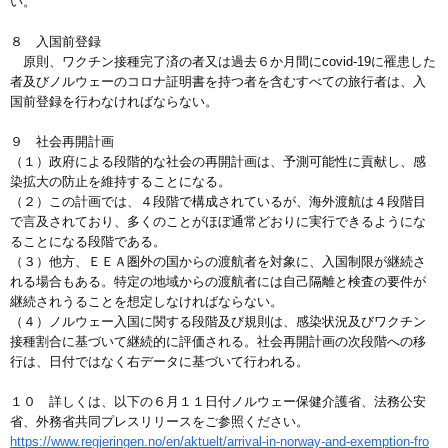
い。
８ 入国前登録
原則、ワクチン接種完了済の者又は過去６か月間にcovid-19に罹患した
者及びノルウェーのコロナ証明書を持つ者を含むすべての旅行者は、入
国前登録を行わなければならない。
９ 社会再開計画
（１）政府による段階的な社会の再開計画は、予測可能性に貢献し、感
染拡大の防止を維持することになる。
（２）この計画では、４段階で構成されているが、海外渡航は４段階目
で言及されており、多くのことがほぼ通常どおりに実行できるようにな
ることになる段階である。
（３）他方、ＥＥＡ圏外の国からの渡航者を対象に、入国制限が継続さ
れる場合もある。特定の地域からの渡航者には自己隔離と検査の要件が
継続されうることを想定しなければならない。
（４）ノルウェー入国に関する段階及び規則は、感染状況及びワクチン
接種割合に基づいて継続的に評価される。社会再開計画の次段階への移
行は、日付ではなく右データに基づいて行われる。
１０ 詳しくは、以下の６月１１日付ノルウェー保健介護省、法務公安
省、外務省共同プレスリリースをご参照ください。
https://www.regjeringen.no/en/aktuelt/arrival-in-norway-and-exemption-fro