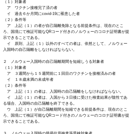
（１）対象者
ア ワクチン接種完了済の者
イ 過去６か月間にcovid-19に罹患した者
（２）条件等
ア 上記（１）の者が自己隔離免除となる前提条件は、現在のとこ
ろ、国境にて検証可能なQRコード付きのノルウェーのコロナ証明書が提
示できることである。
イ 原則、上記（１）以外のすべての者は、依然として、ノルウェー
入国時の自己隔離をしなければならない。
２ ノルウェー入国時の自己隔離期間を短縮しうる対象者
（１）対象者
ア ３週間から１５週間前に１回目のワクチンを接種済みの者
イ １８歳未満の未成年者
（２）条件等
ア 上記（１）の者は、入国時の自己隔離をしなければならない。
イ 上記（１）の者は、入国から３日後に受けた検査結果が陰性であ
る場合、入国時の自己隔離を終了できる。
ウ 上記（１）が自己隔離期間を短縮できる前提条件は、現在のとこ
ろ、国境にて検証可能なQRコード付きのノルウェーのコロナ証明書が提
示できることである。
３ ノルウェー入国時の簡易抗原検査等受検対象者