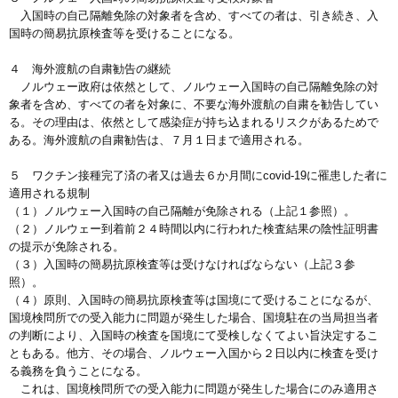
入国時の自己隔離免除の対象者を含め、すべての者は、引き続き、入
国時の簡易抗原検査等を受けることになる。
４ 海外渡航の自粛勧告の継続
ノルウェー政府は依然として、ノルウェー入国時の自己隔離免除の対
象者を含め、すべての者を対象に、不要な海外渡航の自粛を勧告してい
る。その理由は、依然として感染症が持ち込まれるリスクがあるためで
ある。海外渡航の自粛勧告は、７月１日まで適用される。
５ ワクチン接種完了済の者又は過去６か月間にcovid-19に罹患した者に
適用される規制
（１）ノルウェー入国時の自己隔離が免除される（上記１参照）。
（２）ノルウェー到着前２４時間以内に行われた検査結果の陰性証明書
の提示が免除される。
（３）入国時の簡易抗原検査等は受けなければならない（上記３参
照）。
（４）原則、入国時の簡易抗原検査等は国境にて受けることになるが、
国境検問所での受入能力に問題が発生した場合、国境駐在の当局担当者
の判断により、入国時の検査を国境にて受検しなくてよい旨決定するこ
ともある。他方、その場合、ノルウェー入国から２日以内に検査を受け
る義務を負うことになる。
これは、国境検問所での受入能力に問題が発生した場合にのみ適用さ