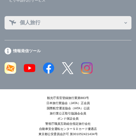
ビザ申請代行サービス
個人旅行
情報発信ツール
観光庁長官登録旅行業第883号
日本旅行業協会（JATA）正会員
国際航空運送協会（IATA）公認
旅行業公正取引協議会会員
ボンド保証会員
警視庁職員互助組合指定旅行会社
自動車安全運転センターＳＤカード優遇店
東京都公安委員会許可 第301052421434号