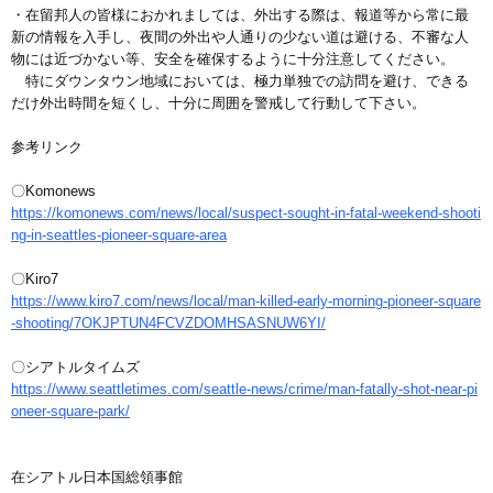
・在留邦人の皆様におかれましては、外出する際は、報道等から常に最
新の情報を入手し、夜間の外出や人通りの少ない道は避ける、不審な人
物には近づかない等、安全を確保するように十分注意してください。
特にダウンタウン地域においては、極力単独での訪問を避け、できる
だけ外出時間を短くし、十分に周囲を警戒して行動して下さい。
参考リンク
〇Komonews
https://komonews.com/news/local/suspect-sought-in-fatal-weekend-shooti
ng-in-seattles-pioneer-square-area
〇Kiro7
https://www.kiro7.com/news/local/man-killed-early-morning-pioneer-square
-shooting/7OKJPTUN4FCVZDOMHSASNUW6YI/
〇シアトルタイムズ
https://www.seattletimes.com/seattle-news/crime/man-fatally-shot-near-pi
oneer-square-park/
在シアトル日本国総領事館