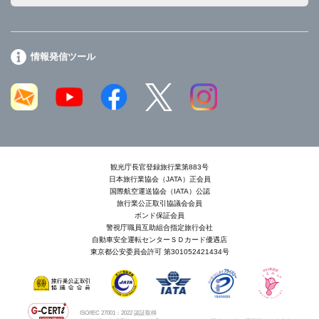
情報発信ツール
観光庁長官登録旅行業第883号
日本旅行業協会（JATA）正会員
国際航空運送協会（IATA）公認
旅行業公正取引協議会会員
ボンド保証会員
警視庁職員互助組合指定旅行会社
自動車安全運転センターＳＤカード優遇店
東京都公安委員会許可 第301052421434号
ISO/IEC 27001：2022 認証取得