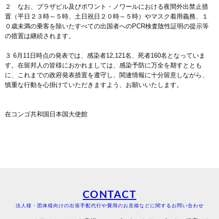
２ なお、ブラザビル及びポワント・ノワールにおける夜間外出禁止措
置（平日２３時～５時、土日祝日２０時～５時）やマスク着用義務、１
０歳未満の乗客を除いたすべての出国者へのPCR検査陰性証明の提示等
の措置は継続されます。
３ 6月11日時点の発表では、感染者12,121名、死者160名となっていま
す。在留邦人の皆様におかれましては、感染予防に万全を期すととも
に、これまでの政府発表措置を遵守し、関連情報に十分留意しながら、
慎重な行動を心掛けていただきますよう、お願いいたします。
在コンゴ共和国日本国大使館
CONTACT
法人様・団体様向けの出張手配代行や費用のお見積などに関するお問い合わせ