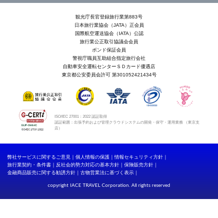
観光庁長官登録旅行業第883号
日本旅行業協会（JATA）正会員
国際航空運送協会（IATA）公認
旅行業公正取引協議会会員
ボンド保証会員
警視庁職員互助組合指定旅行会社
自動車安全運転センターＳＤカード優遇店
東京都公安委員会許可 第301052421434号
ISO/IEC 27001：2022 認証取得
認証範囲：出張予約および管理クラウドシステムの開発・保守・運用業務 （東京支
店）
弊社サービスに関するご意見
個人情報の保護
情報セキュリティ方針
旅行業契約・条件書
反社会的勢力対応の基本方針
保険販売方針
金融商品販売に関する勧誘方針
古物営業法に基づく表示
copyright IACE TRAVEL Corporation. All rights reserved