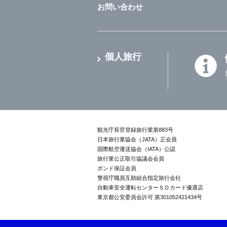
お問い合わせ
個人旅行
観光庁長官登録旅行業第883号
日本旅行業協会（JATA）正会員
国際航空運送協会（IATA）公認
旅行業公正取引協議会会員
ボンド保証会員
警視庁職員互助組合指定旅行会社
自動車安全運転センターＳＤカード優遇店
東京都公安委員会許可 第301052421434号