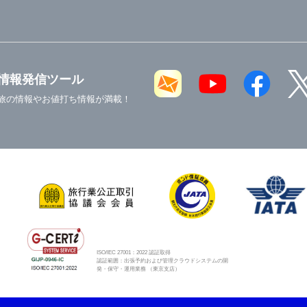
情報発信ツール
旅の情報やお値打ち情報が満載！
ISO/IEC 27001：2022 認証取得
認証範囲：出張予約および管理クラウドシステムの開
発・保守・運用業務 （東京支店）