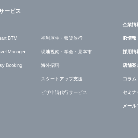
サービス
企業情
art BTM
福利厚生・報奨旅行
IR情報
avel Manager
現地視察・学会・見本市
採用情
sy Booking
海外招聘
店舗案
スタートアップ支援
コラム
ビザ申請代行サービス
セミナ
メール