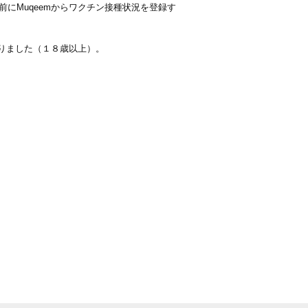
にMuqeemからワクチン接種状況を登録す
なりました（１８歳以上）。