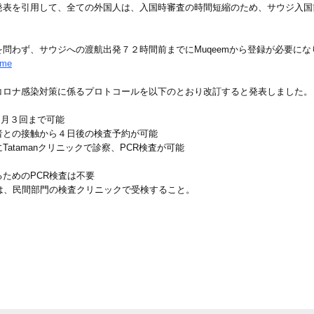
表を引用して、全ての外国人は、入国時審査の時間短縮のため、サウジ入国前
問わず、サウジへの渡航出発７２時間前までにMuqeemから登録が必要に
ome
コロナ感染対策に係るプロトコールを以下のとおり改訂すると発表しました。
は、月３回まで可能
者との接触から４日後の検査予約が可能
atamanクリニックで診察、PCR検査が可能
ためのPCR検査は不要
は、民間部門の検査クリニックで受検すること。