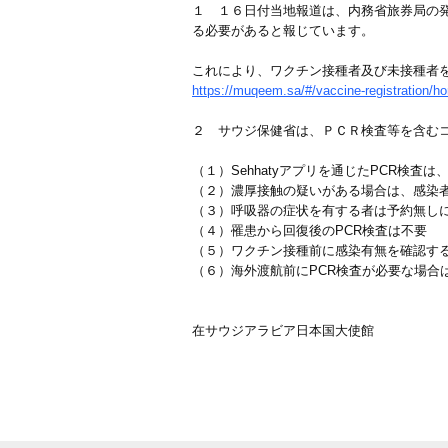
１ １６日付当地報道は、内務省旅券局の発
る必要があると報じています。
これにより、ワクチン接種者及び未接種者を
https://muqeem.sa/#/vaccine-registration/h
２ サウジ保健省は、ＰＣＲ検査等を含む
（１）Sehhatyアプリを通じたPCR検査
（２）濃厚接触の疑いがある場合は、感染
（３）呼吸器の症状を有する者は予約無しにT
（４）罹患から回復後のPCR検査は不要
（５）ワクチン接種前に感染有無を確認する
（６）海外渡航前にPCR検査が必要な場合
在サウジアラビア日本国大使館