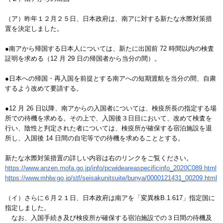
（ア）昨年１２月２５日、日本政府は、南アに対する新たな水際対策措
置を決定しました。
●南アから帰国する日本人については、新たに出国前 72 時間以内の検査
証明を求める（12 月 29 日の帰国者から当分の間）。
●日本への帰国・再入国を前提とする南アへの短期渡航を当分の間、自粛
するよう改めて要請する。
●12 月 26 日以降、南アからの入国者については、検疫所長の指定する場
所での待機を求める。その上で、入国後３日目において、改めて検査を
行い、陰性と判定された者については、検疫所が確保する宿泊施設を退
所し、入国後 14 日間の自宅等での待機を求めることとする。
新たな水際対策措置の詳しい内容は右のリンクをご覧ください。
https://www.anzen.mofa.go.jp/info/pcwideareaspecificinfo_2020C089.html
https://www.mhlw.go.jp/stf/seisakunitsuite/bunya/0000121431_00209.html
（イ）さらに６月２１日、日本政府は南アを「変異株B.1.617」指定国に
指定しました。
なお、入国手続き及び検疫所が確保する宿泊施設での３日間の待機及