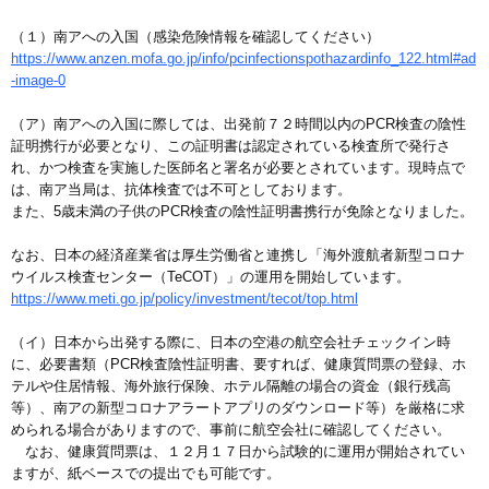
（１）南アへの入国（感染危険情報を確認してください）
https://www.anzen.mofa.go.jp/info/pcinfectionspothazardinfo_122.html#ad
-image-0
（ア）南アへの入国に際しては、出発前７２時間以内のPCR検査の陰性
証明携行が必要となり、この証明書は認定されている検査所で発行さ
れ、かつ検査を実施した医師名と署名が必要とされています。現時点で
は、南ア当局は、抗体検査では不可としております。
また、5歳未満の子供のPCR検査の陰性証明書携行が免除となりました。
なお、日本の経済産業省は厚生労働省と連携し「海外渡航者新型コロナ
ウイルス検査センター（TeCOT）」の運用を開始しています。
https://www.meti.go.jp/policy/investment/tecot/top.html
（イ）日本から出発する際に、日本の空港の航空会社チェックイン時
に、必要書類（PCR検査陰性証明書、要すれば、健康質問票の登録、ホ
テルや住居情報、海外旅行保険、ホテル隔離の場合の資金（銀行残高
等）、南アの新型コロナアラートアプリのダウンロード等）を厳格に求
められる場合がありますので、事前に航空会社に確認してください。
なお、健康質問票は、１２月１７日から試験的に運用が開始されてい
ますが、紙ベースでの提出でも可能です。