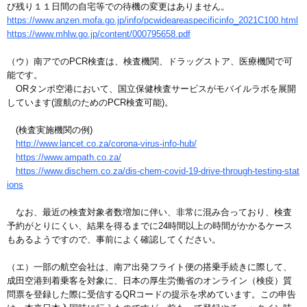
び残り１１日間の自宅等での待機の変更はありません。
https://www.anzen.mofa.go.jp/info/pcwideareaspecificinfo_2021C100.html
https://www.mhlw.go.jp/content/000795658.pdf
（ウ）南アでのPCR検査は、検査機関、ドラッグストア、医療機関で可
能です。
ORタンボ空港において、国立保健検査サービスがモバイルラボを展開
しています(渡航のためのPCR検査可能)。
(検査実施機関の例)
http://www.lancet.co.za/corona-virus-info-hub/
https://www.ampath.co.za/
https://www.dischem.co.za/dis-chem-covid-19-drive-through-testing-stat
ions
なお、最近の検査対象者数増加に伴い、非常に混み合っており、検査
予約がとりにくい、結果を得るまでに24時間以上の時間がかかるケース
もあるようですので、事前によく確認してください。
（エ）一部の航空会社は、南ア出発フライト便の搭乗手続きに際して、
成田空港到着乗客を対象に、日本の厚生労働省のオンライン（検疫）質
問票を登録した際に受信するQRコードの提示を求めています。この申告