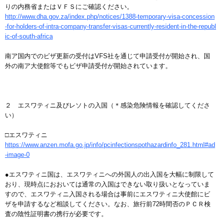
りの内務省またはＶＦＳにご確認ください。
http://www.dha.gov.za/index.php/notices/1388-temporary-visa-concession
-for-holders-of-intra-company-transfer-visas-currently-resident-in-the-republ
ic-of-south-africa
南ア国内でのビザ更新の受付はVFS社を通じて申請受付が開始され、国
外の南ア大使館等でもビザ申請受付が開始されています。
２ エスワティニ及びレソトの入国（＊感染危険情報を確認してくださ
い）
□エスワティニ
https://www.anzen.mofa.go.jp/info/pcinfectionspothazardinfo_281.html#ad
-image-0
●エスワティニ国は、エスワティニへの外国人の出入国を大幅に制限して
おり、現時点におおいては通常の入国はできない取り扱いとなっていま
すので、エスワティニ入国される場合は事前にエスワティニ大使館にビ
ザを申請するなど相談してください。なお、旅行前72時間否のＰＣＲ検
査の陰性証明書の携行が必要です。