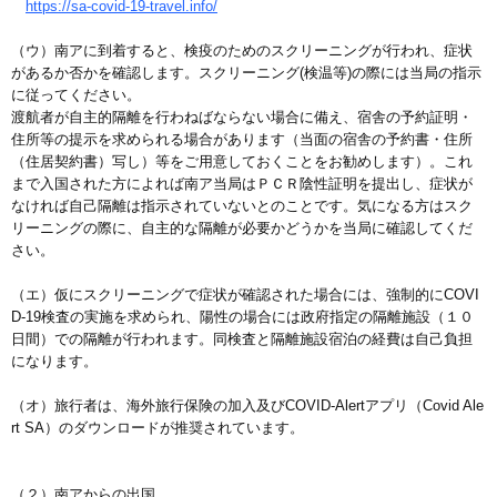
https://sa-covid-19-travel.info/
（ウ）南アに到着すると、検疫のためのスクリーニングが行われ、症状
があるか否かを確認します。スクリーニング(検温等)の際には当局の指示
に従ってください。
渡航者が自主的隔離を行わねばならない場合に備え、宿舎の予約証明・
住所等の提示を求められる場合があります（当面の宿舎の予約書・住所
（住居契約書）写し）等をご用意しておくことをお勧めします）。これ
まで入国された方によれば南ア当局はＰＣＲ陰性証明を提出し、症状が
なければ自己隔離は指示されていないとのことです。気になる方はスク
リーニングの際に、自主的な隔離が必要かどうかを当局に確認してくだ
さい。
（エ）仮にスクリーニングで症状が確認された場合には、強制的にCOVI
D-19検査の実施を求められ、陽性の場合には政府指定の隔離施設（１０
日間）での隔離が行われます。同検査と隔離施設宿泊の経費は自己負担
になります。
（オ）旅行者は、海外旅行保険の加入及びCOVID-Alertアプリ（Covid Ale
rt SA）のダウンロードが推奨されています。
（２）南アからの出国