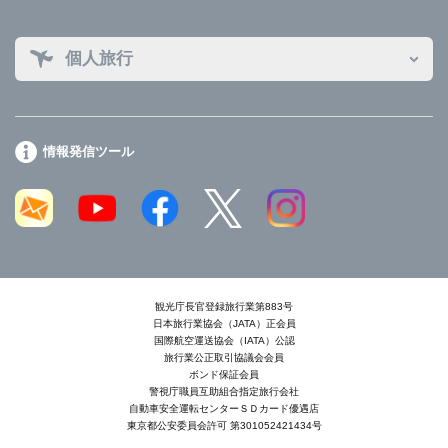
個人旅行
情報発信ツール
観光庁長官登録旅行業第883号
日本旅行業協会（JATA）正会員
国際航空運送協会（IATA）公認
旅行業公正取引協議会会員
ボンド保証会員
警視庁職員互助組合指定旅行会社
自動車安全運転センターＳＤカード優遇店
東京都公安委員会許可 第301052421434号