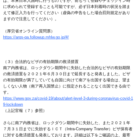
は、本来日本入国時に行うものですが、前もって登録やチェックイン時
に求められて登録することも可能ですが、必ず日本到着時の状況を踏ま
えて修正入力を行ってください（虚偽の申告をした場合罰則規定があり
ますので注意してください）。
（厚労省オンライン質問票）
https://arqs-qa.followup.mhlw.go.jp/#/
（３）合法的なビザの有効期限の救済措置
南ア内務省は、ロックダウン期間中に失効した合法的なビザの有効期限
の救済措置を２０２１年６月３０日まで延長すると発表しました。ビザ
の有効期限が満了していても自国に向けて南アを出国する場合は、望ま
しくない人物（南ア再入国禁止）に指定されることなく出国できる由で
す。
https://www.gov.za/covid-19/about/alert-level-3-during-coronavirus-covid-1
9-lockdown
（上記官報（７）参照）
さらに南ア内務省は、ロックダウン期間中に失効した、また２０２１年
７月３１日までに失効するＩＣＴ（Intra-Company Transfer）ビザ保有者
に対する救済措置も発表しております。詳細は以下をご確認の上、最寄