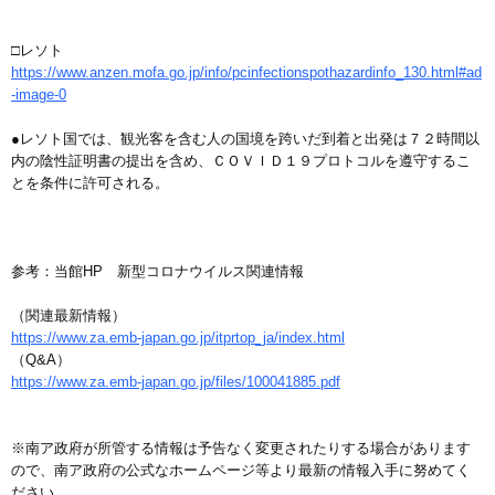
□レソト
https://www.anzen.mofa.go.jp/info/pcinfectionspothazardinfo_130.html#ad
-image-0
●レソト国では、観光客を含む人の国境を跨いだ到着と出発は７２時間以
内の陰性証明書の提出を含め、ＣＯＶＩＤ１９プロトコルを遵守するこ
とを条件に許可される。
参考：当館HP 新型コロナウイルス関連情報
（関連最新情報）
https://www.za.emb-japan.go.jp/itprtop_ja/index.html
（Q&A）
https://www.za.emb-japan.go.jp/files/100041885.pdf
※南ア政府が所管する情報は予告なく変更されたりする場合があります
ので、南ア政府の公式なホームページ等より最新の情報入手に努めてく
ださい。