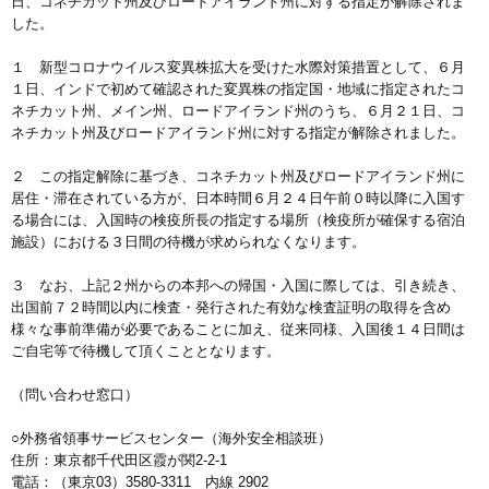
日、コネチカット州及びロードアイランド州に対する指定が解除されま
した。
１ 新型コロナウイルス変異株拡大を受けた水際対策措置として、６月
１日、インドで初めて確認された変異株の指定国・地域に指定されたコ
ネチカット州、メイン州、ロードアイランド州のうち、６月２１日、コ
ネチカット州及びロードアイランド州に対する指定が解除されました。
２ この指定解除に基づき、コネチカット州及びロードアイランド州に
居住・滞在されている方が、日本時間６月２４日午前０時以降に入国す
る場合には、入国時の検疫所長の指定する場所（検疫所が確保する宿泊
施設）における３日間の待機が求められなくなります。
３ なお、上記２州からの本邦への帰国・入国に際しては、引き続き、
出国前７２時間以内に検査・発行された有効な検査証明の取得を含め
様々な事前準備が必要であることに加え、従来同様、入国後１４日間は
ご自宅等で待機して頂くこととなります。
（問い合わせ窓口）
○外務省領事サービスセンター（海外安全相談班）
住所：東京都千代田区霞が関2-2-1
電話：（東京03）3580-3311 内線 2902