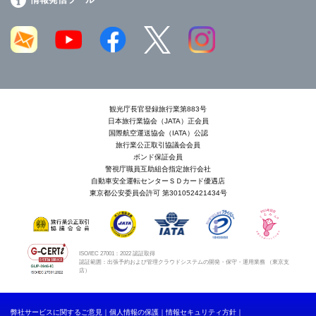
観光庁長官登録旅行業第883号
日本旅行業協会（JATA）正会員
国際航空運送協会（IATA）公認
旅行業公正取引協議会会員
ボンド保証会員
警視庁職員互助組合指定旅行会社
自動車安全運転センターＳＤカード優遇店
東京都公安委員会許可 第301052421434号
ISO/IEC 27001：2022 認証取得
認証範囲：出張予約および管理クラウドシステムの開発・保守・運用業務 （東京支
店）
弊社サービスに関するご意見
個人情報の保護
情報セキュリティ方針