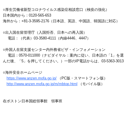
○厚生労働省新型コロナウイルス感染症相談窓口（検疫の強化）
日本国内から：0120-565-653
海外から：+81-3-3595-2176（日本語、英語、中国語、韓国語に対応）
○出入国在留管理庁（入国拒否、日本への再入国）
電話：（代表）03-3580-4111（内線4446、4447）
○外国人在留支援センター内外務省ビザ・インフォメーション
電話：0570-011000（ナビダイヤル：案内に従い、日本語の「1」を選
んだ後、「5」を押してください。）一部のIP電話からは、03-5363-3013
○海外安全ホームページ
https://www.anzen.mofa.go.jp/
（PC版・スマートフォン版）
http://www.anzen.mofa.go.jp/m/mbtop.html
（モバイル版）
在ボストン日本国総領事館 領事班