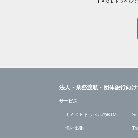
ＩＡＣＥトラベルで
法人・業務渡航・団体旅行向け
サービス
ＩＡＣＥトラベルのBTM
Sm
海外出張
Tr