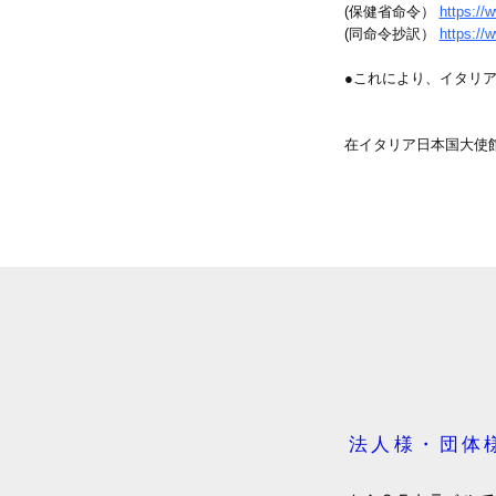
(保健省命令）
https://
(同命令抄訳）
https://
●これにより、イタリ
在イタリア日本国大使
法人様・団体