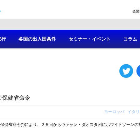
企業
代行
各国の出入国条件
セミナー・イベント
コラム
な保健省命令
ヨーロッパ
イタリ
保健省命令(*)により、２８日からヴァッレ・ダオスタ州にホワイトゾーンの