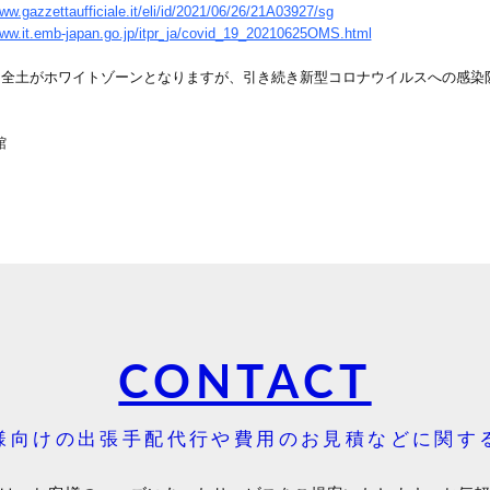
www.gazzettaufficiale.it/eli/id/2021/06/26/21A03927/sg
www.it.emb-japan.go.jp/itpr_ja/covid_19_20210625OMS.html
ア全土がホワイトゾーンとなりますが、引き続き新型コロナウイルスへの感染
館
CONTACT
様向けの出張手配代行や費用のお見積などに関す