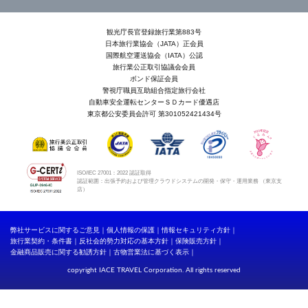
観光庁長官登録旅行業第883号
日本旅行業協会（JATA）正会員
国際航空運送協会（IATA）公認
旅行業公正取引協議会会員
ボンド保証会員
警視庁職員互助組合指定旅行会社
自動車安全運転センターＳＤカード優遇店
東京都公安委員会許可 第301052421434号
ISO/IEC 27001：2022 認証取得
認証範囲：出張予約および管理クラウドシステムの開発・保守・運用業務 （東京支
店）
弊社サービスに関するご意見
個人情報の保護
情報セキュリティ方針
旅行業契約・条件書
反社会的勢力対応の基本方針
保険販売方針
金融商品販売に関する勧誘方針
古物営業法に基づく表示
copyright IACE TRAVEL Corporation. All rights reserved