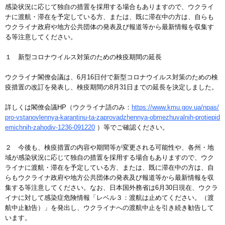
感染状況に応じて独自の措置を採用する場合もありますので、ウクライ
ナに渡航・滞在を予定している方、または、既に滞在中の方は、自らも
ウクライナ政府や地方公共団体の発表及び報道等から最新情報を収集す
る等注意してください。
１ 新型コロナウイルス対策のための検疫期間の延長
ウクライナ閣僚会議は、6月16日付で新型コロナウイルス対策のための検
疫措置の改訂を発表し、検疫期間の8月31日までの延長を決定しました。
詳しくは閣僚会議HP（ウクライナ語のみ：
https://www.kmu.gov.ua/npas/
pro-vstanovlennya-karantinu-ta-zaprovadzhennya-obmezhuvalnih-protiepid
emichnih-zahodiv-1236-091220
）等でご確認ください。
２ 今後も、検疫措置の内容や期間等が変更される可能性や、各州・地
域が感染状況に応じて独自の措置を採用する場合もありますので、ウク
ライナに渡航・滞在を予定している方、または、既に滞在中の方は、自
らもウクライナ政府や地方公共団体の発表及び報道等から最新情報を収
集する等注意してください。なお、日本国外務省は6月30日現在、ウクラ
イナに対して感染症危険情報「レベル３：渡航は止めてください。（渡
航中止勧告）」を発出し、ウクライナへの渡航中止を引き続き勧告して
います。