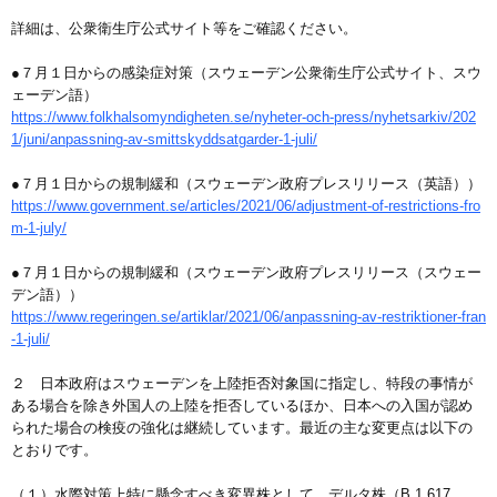
詳細は、公衆衛生庁公式サイト等をご確認ください。
●７月１日からの感染症対策（スウェーデン公衆衛生庁公式サイト、スウ
ェーデン語）
https://www.folkhalsomyndigheten.se/nyheter-och-press/nyhetsarkiv/202
1/juni/anpassning-av-smittskyddsatgarder-1-juli/
●７月１日からの規制緩和（スウェーデン政府プレスリリース（英語））
https://www.government.se/articles/2021/06/adjustment-of-restrictions-fro
m-1-july/
●７月１日からの規制緩和（スウェーデン政府プレスリリース（スウェー
デン語））
https://www.regeringen.se/artiklar/2021/06/anpassning-av-restriktioner-fran
-1-juli/
２ 日本政府はスウェーデンを上陸拒否対象国に指定し、特段の事情が
ある場合を除き外国人の上陸を拒否しているほか、日本への入国が認め
られた場合の検疫の強化は継続しています。最近の主な変更点は以下の
とおりです。
（１）水際対策上特に懸念すべき変異株として、デルタ株（B.1.617.