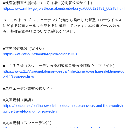
●検査証明書の提示について（厚生労働省公式サイト）
https://www.mhlw.go.jp/stf/seisakunitsuite/bunya/0000121431_00248.html
３ これまでに在スウェーデン大使館から発出した新型コロナウイルス
に関する領事メールは当館ＨＰに掲載しています。本領事メール以外に
も、各種留意事項についてご確認ください。
●世界保健機関（ＷＨＯ）
https://www.who.int/health-topics/coronavirus
●１１７７番（スウェーデン医療相談窓口兼医療情報ウェブサイト）
https://www.1177.se/sjukdomar--besvar/infektioner/ovanliga-infektioner/co
vid-19-coronavirus/
●スウェーデン警察公式サイト
○入国規制（英語）
https://polisen.se/en/the-swedish-police/the-coronavirus-and-the-swedish-
police/travel-to-and-from-sweden/
○入国規制（スウェーデン語）