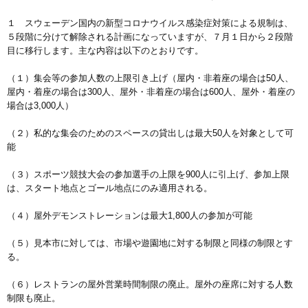
１ スウェーデン国内の新型コロナウイルス感染症対策による規制は、
５段階に分けて解除される計画になっていますが、７月１日から２段階
目に移行します。主な内容は以下のとおりです。
（１）集会等の参加人数の上限引き上げ（屋内・非着座の場合は50人、
屋内・着座の場合は300人、屋外・非着座の場合は600人、屋外・着座の
場合は3,000人）
（２）私的な集会のためのスペースの貸出しは最大50人を対象として可
能
（３）スポーツ競技大会の参加選手の上限を900人に引上げ、参加上限
は、スタート地点とゴール地点にのみ適用される。
（４）屋外デモンストレーションは最大1,800人の参加が可能
（５）見本市に対しては、市場や遊園地に対する制限と同様の制限とす
る。
（６）レストランの屋外営業時間制限の廃止。屋外の座席に対する人数
制限も廃止。