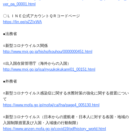
ver_qa_00001.html
〇ＬＩＮＥ公式アカウントＱＲコードページ
https://lin.ee/qZZIxWA
●法務省
○新型コロナウイルス関係
http://www.moj.go.jp/hisho/kouhou/0000000451.html
○出入国在留管理庁（海外からの入国）
http://www.moj.go.jp/isa/nyuukokukanri01_00151.html
●外務省
○新型コロナウイルス感染症に関する水際対策の強化に関する措置につい
て
https://www.mofa.go.jp/mofaj/ca/fna/page4_005130.html
○新型コロナウイルス（日本からの渡航者・日本人に対する各国・地域の
入国制限措置及び入国・入域後の行動制限）
https://www.anzen.mofa.go.jp/covid19/pdfhistory_world.html