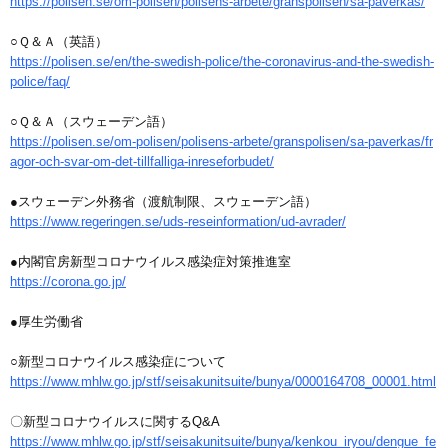
https://polisen.se/om-polisen/polisens-arbete/granspolisen/sa-paverkas/
○Ｑ＆Ａ（英語）
https://polisen.se/en/the-swedish-police/the-coronavirus-and-the-swedish-
police/faq/
○Ｑ＆Ａ（スウェーデン語）
https://polisen.se/om-polisen/polisens-arbete/granspolisen/sa-paverkas/fr
agor-och-svar-om-det-tillfalliga-inreseforbudet/
●スウェーデン外務省（渡航制限、スウェーデン語）
https://www.regeringen.se/uds-reseinformation/ud-avrader/
●内閣官房新型コロナウイルス感染症対策推進室
https://corona.go.jp/
●厚生労働省
○新型コロナウイルス感染症について
https://www.mhlw.go.jp/stf/seisakunitsuite/bunya/0000164708_00001.html
〇新型コロナウイルスに関するQ&A
https://www.mhlw.go.jp/stf/seisakunitsuite/bunya/kenkou_iryou/dengue_fe