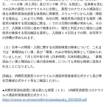
2）、ベータ株（B,1,351）及びガンマ株（P.1）を指定し、従来株を含む
それ以外の新型コロナウイルスに分類し、新型コロナウイルス感染症に
係る水際対策強化措置を体系的に再整理。スウェーデンから入国・帰国
する場合は、これまでと同様、当分の間、検疫所長の指定する場所（検
疫所が確保する宿泊施設に限る。）での３日間の待機が求められ、その
上で、入国後３日目に改めて検査を行い、陰性と判定された場合には検
疫所が確保する宿泊施設を退所し、入国後１４日目までの間、自宅等で
の待機が求められます。
（２）日本への帰国・入国に際する出国前検査の検体について、これま
では「鼻咽頭ぬぐい液」及び「唾液」のみが有効な検体として認められ
ていましたが、７月１日午前０時（日本時間）日本到着以降は、「鼻咽
頭ぬぐい液と咽頭ぬぐい液の混合検体」についても有効な検体に追加さ
れることになりました。
詳細は、内閣官房新型コロナウイルス感染対策推進室公式サイト及び厚
生労働省公式サイト等をご確認ください。
●水際対策強化措置に係る新たな措置（１５）（内閣官房新型コロナウイ
ルス感染対策推進室公式サイト）
https://corona.go.jp/news/pdf/mizugiwataisaku_20210628.pdf