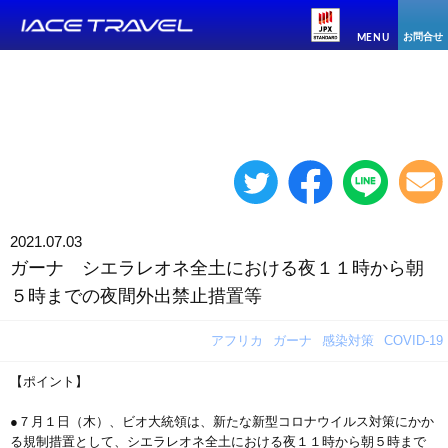
お問合せ
MENU
2021.07.03
ガーナ シエラレオネ全土における夜１１時から朝
５時までの夜間外出禁止措置等
アフリカ
ガーナ
感染対策
COVID-19
【ポイント】
●７月１日（木）、ビオ大統領は、新たな新型コロナウイルス対策にかか
る規制措置として、シエラレオネ全土における夜１１時から朝５時まで