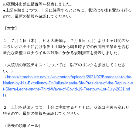
の夜間外出禁止措置等を発表しました。
●上記を踏まえつつ、十分に注意するとともに、状況は今後も変わり得る
ので、最新の情報を確認してください。
【本文】
１ ７月１日（木）、ビオ大統領は、７月５日（月）より１ヶ月間のシ
エラレオネ全土における夜１１時から朝５時までの夜間外出禁止を含む
新たな新型コロナウイルス対策にかかる規制措置を発表しました。
（大統領の演説テキストについては，以下のリンクを参照してくださ
い。）
（
https://statehouse.gov.sl/wp-content/uploads/2021/07/Broadcast-to-the-
Nation-by-His-Excellency-Dr-Julius-Maada-Bio-President-of-the-Republic-o
f-Sierra-Leone-on-the-Third-Wave-of-Covid-19-Freetown-1st-July-2021.pd
f
）
２ 上記を踏まえつつ、十分に注意するとともに、状況は今後も変わり
得るので、最新の情報を確認してください。
（過去の領事メール）