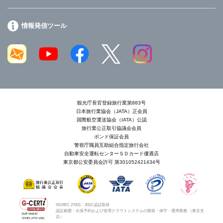
情報発信ツール
観光庁長官登録旅行業第883号
日本旅行業協会（JATA）正会員
国際航空運送協会（IATA）公認
旅行業公正取引協議会会員
ボンド保証会員
警視庁職員互助組合指定旅行会社
自動車安全運転センターＳＤカード優遇店
東京都公安委員会許可 第301052421434号
ISO/IEC 27001：2022 認証取得
認証範囲：出張予約および管理クラウドシステムの開発・保守・運用業務 （東京支
店）