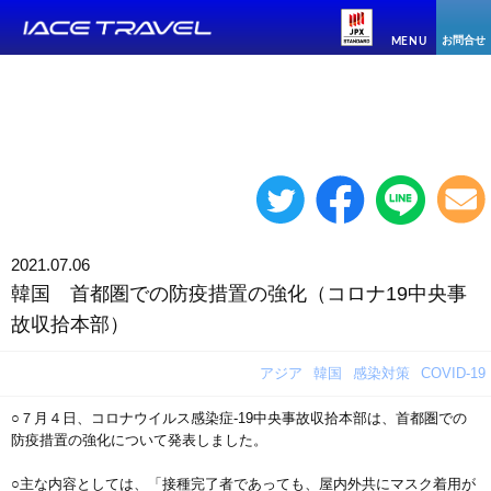
お問合せ
MENU
2021.07.06
韓国 首都圏での防疫措置の強化（コロナ19中央事
故収拾本部）
アジア
韓国
感染対策
COVID-19
○７月４日、コロナウイルス感染症-19中央事故収拾本部は、首都圏での
防疫措置の強化について発表しました。
○主な内容としては、「接種完了者であっても、屋内外共にマスク着用が