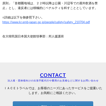
原則」「首都圏地域は、２２時以降は公園・川辺等での屋外飲酒を禁
止」とし、違反者には積極的にペナルティを科すこととしています。
○詳細は以下を御参照下さい。
https://www.kr.emb-japan.go.jp/people/safety/safety_210704.pdf
在大韓民国日本国大使館領事部：邦人援護班
CONTACT
法人様・団体様向けの出張手配代行や費用のお見積などに関するお問い合わせ
ＩＡＣＥトラベルでは、お客様のニーズにあったサービスをご提案いた
します。お気軽にご相談ください。