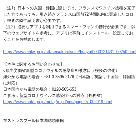
（注1）日本への入国・帰国に際しては、フランスでワクチン接種を完了
した方であっても、引き続きフランス出国前72時間以内に実施したコロ
ナ検査の陰性証明書が必要です。
（注2）必要なアプリを利用できるスマートフォンの携行が必要です。以
下のウェブサイトを参考に、アプリは事前にインストール・設定してお
くことをお勧めします。
https://www.mhlw.go.jp/stf/seisakunitsuite/bunya/0000121431_00250.html
【本件に関するお問い合わせ先】
○厚生労働省新型コロナウイルス感染症相談窓口（検疫の強化）
海外から電話の場合：+81-3-3595-2176（日本語，英語，中国語，韓国語
に対応）
日本国内から電話の場合：0120-565-653
ご参考：新型コロナウイルス感染症への対応（外務省）
https://www.mofa.go.jp/mofaj/p_pd/pds/page25_002019.html
在ストラスブール日本国総領事館