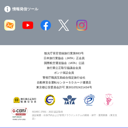
情報発信ツール
観光庁長官登録旅行業第883号
日本旅行業協会（JATA）正会員
国際航空運送協会（IATA）公認
旅行業公正取引協議会会員
ボンド保証会員
警視庁職員互助組合指定旅行会社
自動車安全運転センターＳＤカード優遇店
東京都公安委員会許可 第301052421434号
ISO/IEC 27001：2022 認証取得
認証範囲：出張予約および管理クラウドシステムの開発・保守・運用業務 （東京支
店）