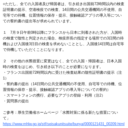
○ただし、全ての入国者及び帰国者は、引き続き出国前72時間以内の検査
証明書の提示、空港検疫での検査、14日間の公共交通機関の不使用、自
宅等での待機、位置情報の保存・提示、接触確認アプリの導入等につい
ての誓約書の提出等が求められています。
１ 7月９日午前0時以降にフランスから日本に到着された方が、入国時
の検査で陰性と判定された場合、検疫所長の指定する場所での3日間の待
機および入国後3日目の検査を求めないこととし、入国後14日間は自宅等
で待機していただくことになります。
２ その他の水際措置に変更はなく、全ての入国・帰国者は、日本入国
時の検査をはじめ、引き続き以下のことが必要になります。
・フランス出国前72時間以内に受けた検査結果の陰性証明書の提示（注
1）
・誓約書の提出（14日間の公共交通機関の不使用、自宅等での待機、位
置情報の保存・提示、接触確認アプリの導入等についての誓約）
・スマートフォンの携行、必要なアプリの登録・利用（注2）
・質問票の提出
ご参考：厚生労働省ホームページ「水際対策に係る新たな措置につい
て」
https://www.mhlw.go.jp/stf/seisakunitsuite/bunya/0000121431_00209.html