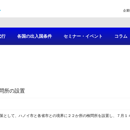
企業
代行
各国の出入国条件
セミナー・イベント
コラム
問所の設置
対策として、ハノイ市と各省市との境界に２２か所の検問所を設置し、７月１