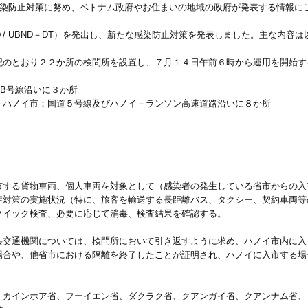
感染防止対策に努め、ベトナム政府やお住まいの地域の政府が発表する情報に
/ UBND－DT）を発出し、新たな感染防止対策を発表しました。主な内容は
記のとおり２２か所の検問所を設置し、７月１４日午前６時から運用を開始す
B号線沿いに３か所
－ハノイ市：国道５号線及びハノイ－ランソン高速道路沿いに８か所
市する貨物車両、個人車両を対象として（感染者の発生している省市からの入
症対策の実施状況（特に、旅客を輸送する長距離バス、タクシー、契約車両等
クイック検査、必要に応じて消毒、検査結果を確認する。
共交通機関については、検問所において引き返すように求め、ハノイ市内に入
場合や、他省市における隔離を終了したことが証明され、ハノイに入市する場
、カインホア省、フーイエン省、ダクラク省、クアンガイ省、クアンナム省、