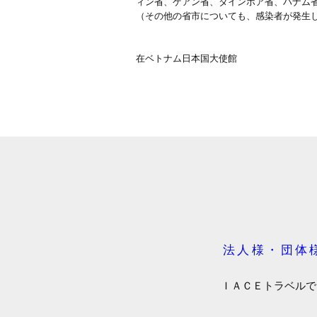
ィン省、ゲアン省、タインホア省、ハナム
（その他の省市についても、感染者が発生
在ベトナム日本国大使館
法人様・団体
ＩＡＣＥトラベルで