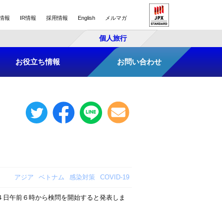
情報
IR情報
採用情報
English
メルマガ
個人旅行
お役立ち情報
お問い合わせ
アジア
ベトナム
感染対策
COVID-19
４日午前６時から検問を開始すると発表しま