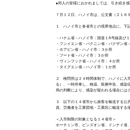
●邦人の皆様におかれましては、引き続き
７月１２日、ハノイ市は、公文書（２１６９
１ ハノイ市と各省市との境界地点に、下
・ハナム省－ハノイ市：国道１A号線及び１
・フンイエン省・バクニン省・バクザン省
・ホアビン省－ハノイ市：３か所
・フート省－ハノイ市：３か所
・ヴィンフック省－ハノイ市：４か所
・タイグエン省－ハノイ市：１か所
２ 検問所は２４時間体制で、ハノイに入
る）、一時停車し、検温、医療申告、感染
局の判断により、感染が疑われる場合には
３ 以下の１４省市から旅客を輸送する公
員、労働者を工業団地・工業区に輸送する
＜入市制限の対象となる１４省市＞
ホーチミン市、ビンズオン省、ドンナイ省