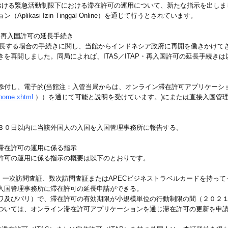
おける緊急活動制限下における滞在許可の運用について、新たな指示を出しま
kasi Izin Tinggal Online）を通じて行うとされています。
P・再入国許可の延長手続き
延長する場合の手続きに関し、当館からインドネシア政府に再開を働きかけて
を再開しました。同局によれば、ITAS／ITAP・再入国許可の延長手続き
電子的(当館注：入管当局からは、オンライン滞在許可アプリケーション（Aplikas
e/home.xhtml
））を通じて可能と説明を受けています。)にまたは直接入国管
。
３０日以内に当該外国人の入国を入国管理事務所に報告する。
滞在許可の運用に係る指示
許可の運用に係る指示の概要は以下のとおりです。
）、一次訪問査証、数次訪問査証またはAPECビジネストラベルカードを持っ
入国管理事務所に滞在許可の延長申請ができる。
ワ及びバリ）で、滞在許可の有効期限が小規模単位の行動制限の間（２０２
ついては、オンライン滞在許可アプリケーションを通じ滞在許可の更新を申