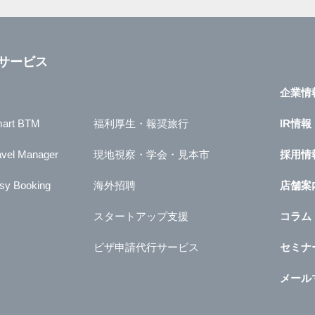
サービス
企業情
art BTM
福利厚生・報奨旅行
IR情報
avel Manager
現地視察・学会・見本市
採用情
sy Booking
海外招聘
店舗案
スタートアップ支援
コラム
ビザ申請代行サービス
セミナ
メール