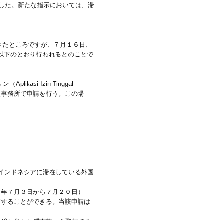
した。新たな指示においては、滞
きたところですが、７月１６日、
は以下のとおり行われるとのことで
i Izin Tinggal
理事務所で申請を行う。この場
てインドネシアに滞在している外国
１年７月３日から７月２０日）
請することができる。当該申請は