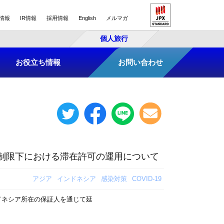
情報
IR情報
採用情報
English
メルマガ
個人旅行
お役立ち情報
お問い合わせ
動制限下における滞在許可の運用について
アジア
インドネシア
感染対策
COVID-19
ドネシア所在の保証人を通じて延