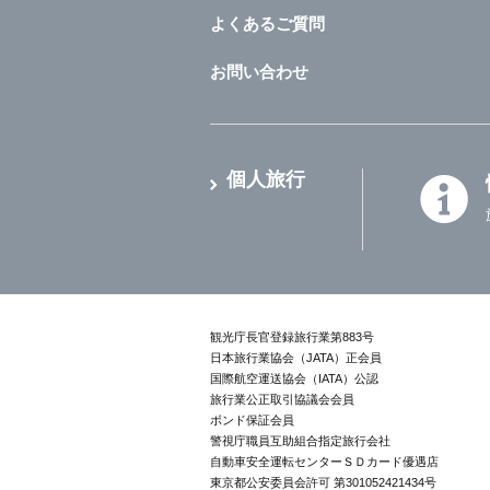
よくあるご質問
お問い合わせ
個人旅行
観光庁長官登録旅行業第883号
日本旅行業協会（JATA）正会員
国際航空運送協会（IATA）公認
旅行業公正取引協議会会員
ボンド保証会員
警視庁職員互助組合指定旅行会社
自動車安全運転センターＳＤカード優遇店
東京都公安委員会許可 第301052421434号