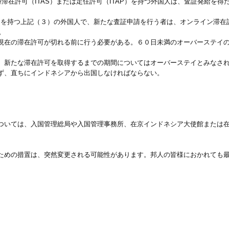
滞在許可（ITAS）または定住許可（ITAP）を持つ外国人は、査証発給を
AP）を持つ上記（３）の外国人で、新たな査証申請を行う者は、オンライン滞
。
現在の滞在許可が切れる前に行う必要がある。６０日未満のオーバーステイ
、新たな滞在許可を取得するまでの期間についてはオーバーステイとみなさ
ず、直ちにインドネシアから出国しなければならない。
ついては、入国管理総局や入国管理事務所、在京インドネシア大使館または
ための措置は、突然変更される可能性があります。邦人の皆様におかれても