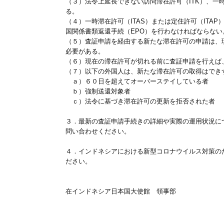
（３）法令上延長できない訪問滞在許可（ITK）、一時
る。
（４）一時滞在許可（ITAS）または定住許可（IT
国関係書類返還手続（EPO）を行わなければならない
（５）査証申請を経由する新たな滞在許可の申請は、
必要がある。
（６）現在の滞在許可が切れる前に査証申請を行えば
（７）以下の外国人は、新たな滞在許可の取得はでき
ａ）６０日を超えてオーバーステイしている者
ｂ）強制送還対象者
ｃ）法令に基づき滞在許可の更新を拒否された者
３．最新の査証申請手続きの詳細や実際の運用状況に
問い合わせください。
４．インドネシアにおける新型コロナウイルス対策の
ださい。
在インドネシア日本国大使館 領事部