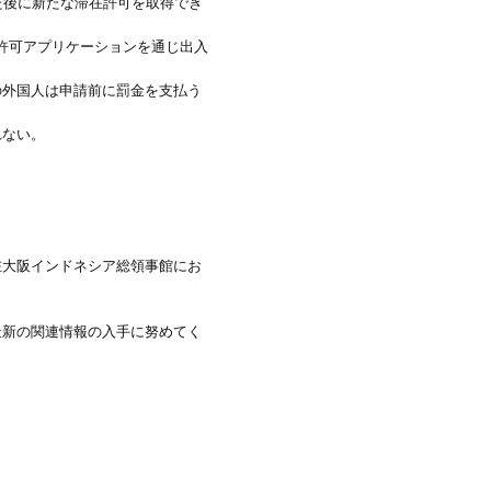
得た後に新たな滞在許可を取得でき
在許可アプリケーションを通じ出入
の外国人は申請前に罰金を支払う
れない。
在大阪インドネシア総領事館にお
最新の関連情報の入手に努めてく