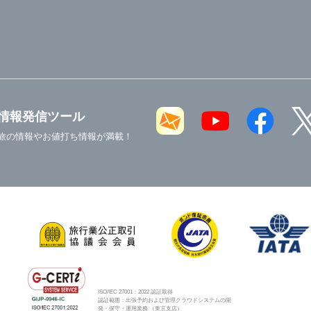
情報発信ツール
旅の情報やお値打ち情報が満載！
ISO/IEC 27001：2022 認証取得
認証範囲：出張予約および管理クラウドシステムの開
発・保守・運用業務 （東京支店）