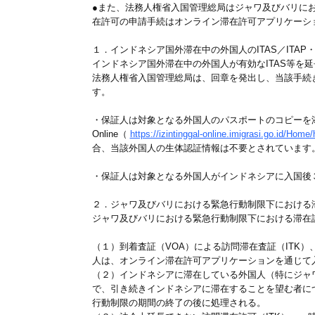
●また、法務人権省入国管理総局はジャワ及びバリに
在許可の申請手続はオンライン滞在許可アプリケーション（Apli
１．インドネシア国外滞在中の外国人のITAS／ITA
インドネシア国外滞在中の外国人が有効なITAS等を
法務人権省入国管理総局は、回章を発出し、当該手続き
す。
・保証人は対象となる外国人のパスポートのコピーを添付し、
Online（
https://izintinggal-online.imigrasi.go.id/Hom
合、当該外国人の生体認証情報は不要とされています
・保証人は対象となる外国人がインドネシアに入国後
２．ジャワ及びバリにおける緊急行動制限下における
ジャワ及びバリにおける緊急行動制限下における滞在
（１）到着査証（VOA）による訪問滞在査証（ITK
人は、オンライン滞在許可アプリケーションを通じて
（２）インドネシアに滞在している外国人（特にジャ
で、引き続きインドネシアに滞在することを望む者に
行動制限の期間の終了の後に処理される。