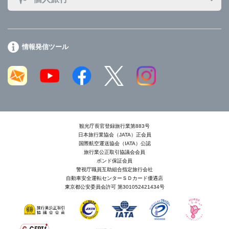
情報発信ツール
観光庁長官登録旅行業第883号
日本旅行業協会（JATA）正会員
国際航空運送協会（IATA）公認
旅行業公正取引協議会会員
ボンド保証会員
警視庁職員互助組合指定旅行会社
自動車安全運転センターＳＤカード優遇店
東京都公安委員会許可 第301052421434号