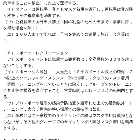
乗車することを禁止）した上で運行する。
（イ）タクシーは運転手，客ともマスク着用を遵守し，運転手は客が降
り次第，その都度車を消毒する。
（ウ）公務員等の国外出張禁止（国の利益のための出張で，事前に許可
を得た場合を除く）。
（エ）１００人までであれば，子供を集めての遠足，旅行，会合等は
可。
（６）スポーツ・レクリエーション
（ア）スポーツイベントに臨席する観客数は，全座席数の３０％を超え
ないこととする。
（イ）スポーツジム等は，１人当たり１０平方メートル以上の確保，２
ｍ以上のソーシャルディスタンス，手の消毒，スタッフのマスク着用
（実際トレーニングをしているときは除く），グループでのトレーニン
グ禁止等の措置を遵守すること。営業時間は５時～２２時の範囲内とす
る。
（ウ）プロスポーツ選手の感染予防措置を遵守した上での活動以外，ト
レーニング，大会，屋内の狭い場所での競技等は禁止。
（エ）単独又は同一家族でのサイクリングの際はマスク着用は義務とな
らないが，その他のグループでのサイクリングの際はマスク着用を義務
とする。