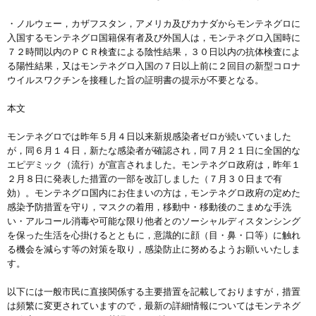
・ノルウェー，カザフスタン，アメリカ及びカナダからモンテネグロに
入国するモンテネグロ国籍保有者及び外国人は，モンテネグロ入国時に
７２時間以内のＰＣＲ検査による陰性結果，３０日以内の抗体検査によ
る陽性結果，又はモンテネグロ入国の７日以上前に２回目の新型コロナ
ウイルスワクチンを接種した旨の証明書の提示が不要となる。
本文
モンテネグロでは昨年５月４日以来新規感染者ゼロが続いていました
が，同６月１４日，新たな感染者が確認され，同７月２１日に全国的な
エピデミック（流行）が宣言されました。モンテネグロ政府は，昨年１
２月８日に発表した措置の一部を改訂しました（７月３０日まで有
効）。モンテネグロ国内にお住まいの方は，モンテネグロ政府の定めた
感染予防措置を守り，マスクの着用，移動中・移動後のこまめな手洗
い・アルコール消毒や可能な限り他者とのソーシャルディスタンシング
を保った生活を心掛けるとともに，意識的に顔（目・鼻・口等）に触れ
る機会を減らす等の対策を取り，感染防止に努めるようお願いいたしま
す。
以下には一般市民に直接関係する主要措置を記載しておりますが，措置
は頻繁に変更されていますので，最新の詳細情報についてはモンテネグ