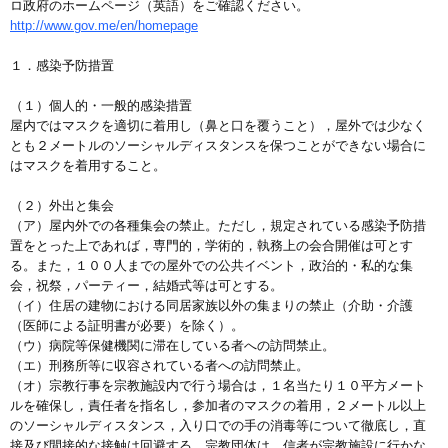
ロ政府のホームページ（英語）をご確認ください。
http://www.gov.me/en/homepage
１．感染予防措置
（１）個人的・一般的感染措置
屋内ではマスクを適切に着用し（鼻と口を覆うこと），屋外では少なく
とも２メートルのソーシャルディスタンスを保つことができない場合に
はマスクを着用すること。
（２）外出と集会
（ア）屋内外での各種集会の禁止。ただし，規定されている感染予防措
置をとった上であれば，専門的，学術的，執務上の会合開催は可とす
る。また，１００人までの屋外での公共イベント，政治的・私的な集
会，祝祭，パーティー，結婚式等は可とする。
（イ）住居の建物における同居家族以外の集まりの禁止（介助・介護
（医師による証明書が必要）を除く）。
（ウ）病院等保健機関に滞在している者への訪問禁止。
（エ）刑務所等に収容されている者への訪問禁止。
（オ）宗教行事を宗教施設内で行う場合は，１名当たり１０平方メート
ルを確保し，責任者を指名し，参加者のマスクの着用，２メートル以上
のソーシャルディスタンス，入り口での手の消毒等について徹底し，直
接及び間接的な接触は回避する。宗教団体は，信者が宗教施設に行かな