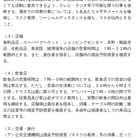
くても活動に参加できるよう，テレビ・ラジオ等で可能な限り行事を放
映する。屋外での宗教行事については，１名あたり４平方メートルを確
保し，マスク着用，ソーシャルディスタンスを保ち，３０分以内とする
こと。
（３）店舗
食料品店，スーパーマーケット，ショッピングセンター，衣料・靴販売
店，化粧品店，美容院，賭博場等の店舗の営業時間は，７時～２２時の
範囲内とする。また，責任者を指名し，店舗内の感染予防措置を徹底す
る。
（４）飲食店
飲食店の営業時間は，７時～０時の範囲内とする。飲食店での音楽の使
用は禁止する。ただし，音楽の生演奏については，２０時から０時まで
の間，テラス又は庭に限り可とする。デリバリーは７時～０時の間で可
とする。従業員及び客は必ずマスク着用とし，実際の飲食の間以外は着
用を継続する。店舗側は責任者を指名し，消毒，テーブル間の距離，衝
立の設置等の感染予防措置を徹底する。未成年は保護者なしでの来店は
禁止とする。
（５）交通・旅行
（ア）公共交通機関は感染予防措置（マスクの着用，手の消毒，立って