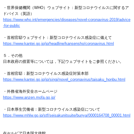
・世界保健機関（WHO）ウェブサイト：新型コロナウイルスに関するア
ドバイス（英語）
https://www.who.int/emergencies/diseases/novel-coronavirus-2019/advice
-for-public
・首相官邸ウェブサイト：新型コロナウイルス感染症に備えて
https://www.kantei.go.jp/jp/headline/kansensho/coronavirus.html
５．その他
日本政府の措置等については，下記ウェブサイトをご参照ください。
・首相官邸：新型コロナウイルス感染症対策本部
https://www.kantei.go.jp/jp/singi/novel_coronavirus/taisaku_honbu.html
・外務省海外安全ホームページ
https://www.anzen.mofa.go.jp/
・日本厚生労働省：新型コロナウイルス感染症について
https://www.mhlw.go.jp/stf/seisakunitsuite/bunya/0000164708_00001.html
在セルビア日本国大使館