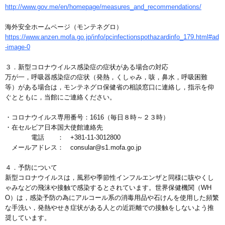
http://www.gov.me/en/homepage/measures_and_recommendations/
海外安全ホームページ（モンテネグロ）
https://www.anzen.mofa.go.jp/info/pcinfectionspothazardinfo_179.html#ad
-image-0
３．新型コロナウイルス感染症の症状がある場合の対応
万が一，呼吸器感染症の症状（発熱，くしゃみ，咳，鼻水，呼吸困難
等）がある場合は，モンテネグロ保健省の相談窓口に連絡し，指示を仰
ぐとともに，当館にご連絡ください。
・コロナウイルス専用番号：1616（毎日８時～２３時）
・在セルビア日本国大使館連絡先
電話 ： +381-11-3012800
メールアドレス： consular@s1.mofa.go.jp
４．予防について
新型コロナウイルスは，風邪や季節性インフルエンザと同様に咳やくし
ゃみなどの飛沫や接触で感染するとされています。世界保健機関（WH
O）は，感染予防の為にアルコール系の消毒用品や石けんを使用した頻繁
な手洗い，発熱やせき症状がある人との近距離での接触をしないよう推
奨しています。