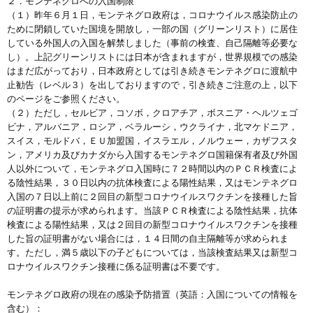
２．モンテネグロへの入国制限
（１）昨年６月１日，モンテネグロ政府は，コロナウイルス感染防止の
ために閉鎖していた国境を開放し，一部の国（グリーンリスト）に居住
している外国人の入国を解禁しました（事前の検査、自己隔離等必要な
し）。上記グリーンリストには日本が含まれますが，世界規模での感染
はまだ広がっており，日本政府としては引き続きモンテネグロに渡航中
止勧告（レベル３）を出しておりますので，引き続きご注意の上，以下
のページをご参照ください。
（２）ただし，セルビア，コソボ，クロアチア，ボスニア・ヘルツェゴ
ビナ，アルバニア，ロシア，ベラルーシ，ウクライナ，北マケドニア，
スイス，モルドバ，ＥＵ加盟国，イスラエル，ノルウェー，カザフスタ
ン，アメリカ及びカナダから入国するモンテネグロ国籍保有者及び外国
人以外について，モンテネグロ入国時に７２時間以内のＰＣＲ検査によ
る陰性結果，３０日以内の抗体検査による陽性結果，又はモンテネグロ
入国の７日以上前に２回目の新型コロナウイルスワクチンを接種した旨
の証明書の提示が求められます。当該ＰＣＲ検査による陰性結果，抗体
検査による陽性結果，又は２回目の新型コロナウイルスワクチンを接種
した旨の証明書がない場合には，１４日間の自主隔離等が求められま
す。ただし，満５歳以下の子どもについては，当該検査結果又は新型コ
ロナウイルスワクチン接種に係る証明書は不要です。
モンテネグロ政府の現在の感染予防措置（英語：入国についての情報を
含む）：