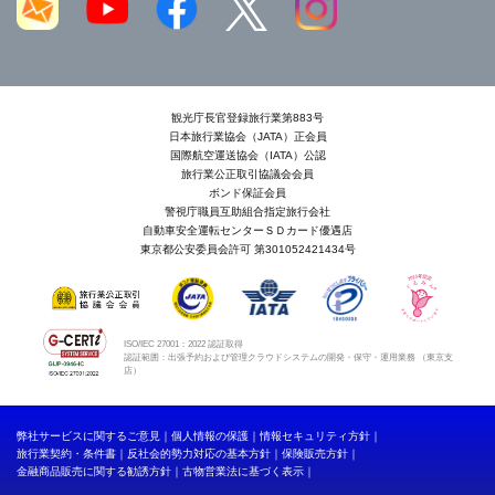
観光庁長官登録旅行業第883号
日本旅行業協会（JATA）正会員
国際航空運送協会（IATA）公認
旅行業公正取引協議会会員
ボンド保証会員
警視庁職員互助組合指定旅行会社
自動車安全運転センターＳＤカード優遇店
東京都公安委員会許可 第301052421434号
ISO/IEC 27001：2022 認証取得
認証範囲：出張予約および管理クラウドシステムの開発・保守・運用業務 （東京支
店）
弊社サービスに関するご意見
個人情報の保護
情報セキュリティ方針
旅行業契約・条件書
反社会的勢力対応の基本方針
保険販売方針
金融商品販売に関する勧誘方針
古物営業法に基づく表示