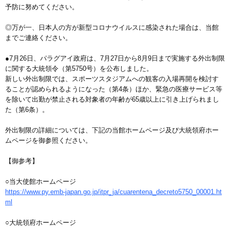
予防に努めてください。
◎万が一、日本人の方が新型コロナウイルスに感染された場合は、当館
までご連絡ください。
●7月26日、パラグアイ政府は、7月27日から8月9日まで実施する外出制限
に関する大統領令（第5750号）を公布しました。
新しい外出制限では、スポーツスタジアムへの観客の入場再開を検討す
ることが認められるようになった（第4条）ほか、緊急の医療サービス等
を除いて出勤が禁止される対象者の年齢が65歳以上に引き上げられまし
た（第6条）。
外出制限の詳細については、下記の当館ホームページ及び大統領府ホー
ムページを御参照ください。
【御参考】
○当大使館ホームページ
https://www.py.emb-japan.go.jp/itpr_ja/cuarentena_decreto5750_00001.ht
ml
○大統領府ホームページ