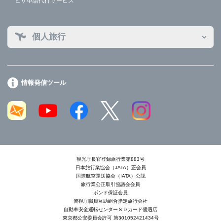
ビザ申請代行サービス
個人旅行
情報発信ツール
観光庁長官登録旅行業第883号
日本旅行業協会（JATA）正会員
国際航空運送協会（IATA）公認
旅行業公正取引協議会会員
ボンド保証会員
警視庁職員互助組合指定旅行会社
自動車安全運転センターＳＤカード優遇店
東京都公安委員会許可 第301052421434号