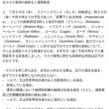
るマスク着用の規制を１週間延長
１ ７月２９日（木）、クイーンズランド（ＱＬＤ）州政府は、明３０日
（金）午前６時までの予定であった「影響下にある地域 （impacted are
a）」としての南東部QLD州１１地方行政区（ブリスベン（Brisbane）、
モートンベイ（Moreton Bay）、イプスウィッチ（Ipswich）、ロッキャ
ーバレー（Lockyer Valley）、ローガン（Logan）、ヌーサ（Noosa）、
レッドランズ（Redlands）、シニックリム（Scenic Rim）、サマセット
（Somerset）、サンシャインコースト（Sunshine Coast）及びゴールド
コースト（Gold Coast））に対する以下のマスク着用の規制について、
さらなる感染リスクを軽減するため、８月６日（金）午前６時まで１週
間延長する旨発表しました。マスク着用に関する具体的な内容は以下の
とおりです。
・マスクを常に持ち歩き、自宅から外出する際は、以下の場合を除き、
必ずマスクを着用しなければならない。
- 一人で、又は同世帯在住者のみと自動車内にいる場合。
- 飲食している場合。
- 通常の職場において物理的距離の確保が出来る場合（ただし、接客業
及び交通機関運用者の場合は除く）。
- 一人で、又は同世帯在住者のみと屋外にいる場合。