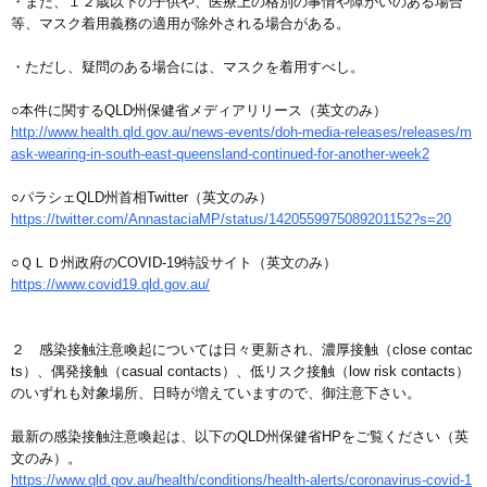
・また、１２歳以下の子供や、医療上の格別の事情や障がいのある場合
等、マスク着用義務の適用が除外される場合がある。
・ただし、疑問のある場合には、マスクを着用すべし。
○本件に関するQLD州保健省メディアリリース（英文のみ）
http://www.health.qld.gov.au/news-events/doh-media-releases/releases/m
ask-wearing-in-south-east-queensland-continued-for-another-week2
○パラシェQLD州首相Twitter（英文のみ）
https://twitter.com/AnnastaciaMP/status/1420559975089201152?s=20
○ＱＬＤ州政府のCOVID-19特設サイト（英文のみ）
https://www.covid19.qld.gov.au/
２ 感染接触注意喚起については日々更新され、濃厚接触（close contac
ts）、偶発接触（casual contacts）、低リスク接触（low risk contacts）
のいずれも対象場所、日時が増えていますので、御注意下さい。
最新の感染接触注意喚起は、以下のQLD州保健省HPをご覧ください（英
文のみ）。
https://www.qld.gov.au/health/conditions/health-alerts/coronavirus-covid-1