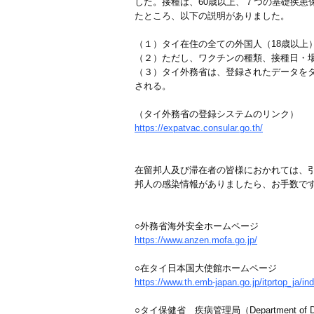
した。接種は、60歳以上、７つの基礎疾患
たところ、以下の説明がありました。
（１）タイ在住の全ての外国人（18歳以上
（２）ただし、ワクチンの種類、接種日・
（３）タイ外務省は、登録されたデータを
される。
（タイ外務省の登録システムのリンク）
https://expatvac.consular.go.th/
在留邦人及び滞在者の皆様におかれては、
邦人の感染情報がありましたら、お手数で
○外務省海外安全ホームページ
https://www.anzen.mofa.go.jp/
○在タイ日本国大使館ホームページ
https://www.th.emb-japan.go.jp/itprtop_ja/in
○タイ保健省 疾病管理局（Department of Dise