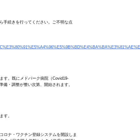
ら手続きを行ってください。ご不明な点
3%E3%83%BC%E3%80%91%E5%A4%96%E5%9B%BD%E4%BA%BA%E3%81
。既にメドパーク病院（Covid19-
の更新等の準備・調整が整い次第、開始されます。
ます。
型コロナ・ワクチン登録システムを開設しま