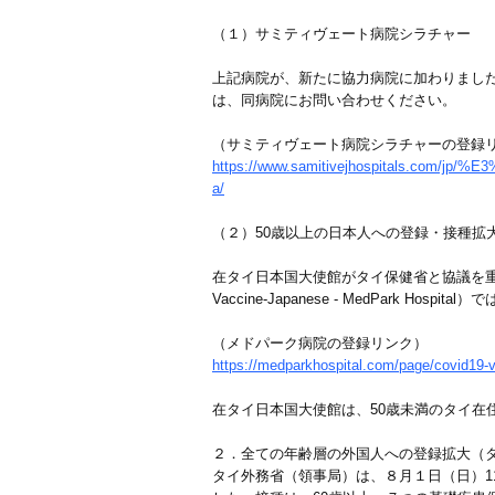
（１）サミティヴェート病院シラチャー
上記病院が、新たに協力病院に加わりまし
は、同病院にお問い合わせください。
（サミティヴェート病院シラチャーの登録
https://www.samitivejhospital
a/
（２）50歳以上の日本人への登録・接種拡
在タイ日本国大使館がタイ保健省と協議を重ね
Vaccine-Japanese - MedPa
（メドパーク病院の登録リンク）
https://medparkhospital.com/page/covid19-
在タイ日本国大使館は、50歳未満のタイ在
２．全ての年齢層の外国人への登録拡大（
タイ外務省（領事局）は、８月１日（日）