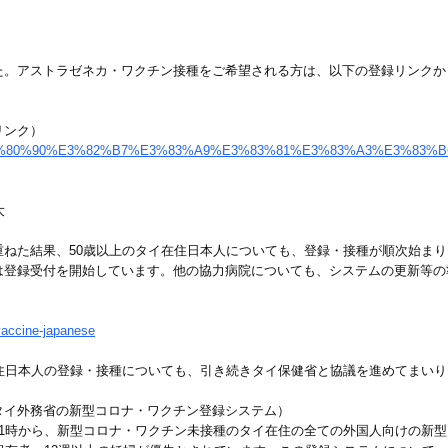
た。アストラゼネカ・ワクチン接種をご希望される方は、以下の登録リンクか
リンク）
s.com/jp/%E3%80%90%E3%82%B7%E3%83%A9%E3%83%81%E3%83%A
大
た結果、50歳以上のタイ在住日本人についても、登録・接種が順次始まります
rk Hospital）では登録受付を開始しています。他の協力病院についても、システム
vaccine-japanese
住日本人の登録・接種についても、引き続きタイ保健省と協議を進めてまいり
タイ外務省の新型コロナ・ワクチン登録システム）
11時から、新型コロナ・ワクチン未接種のタイ在住の全ての外国人向けの新