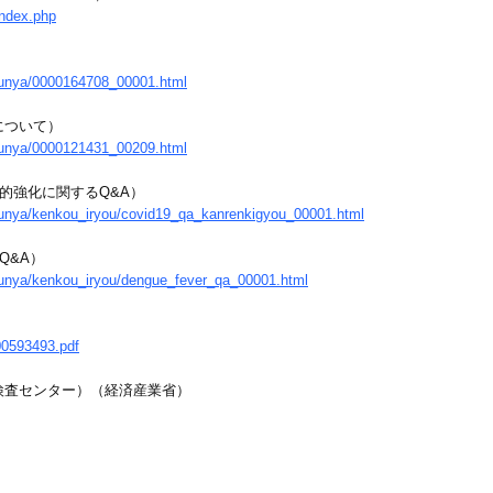
index.php
/bunya/0000164708_00001.html
について）
/bunya/0000121431_00209.html
的強化に関するQ&A）
e/bunya/kenkou_iryou/covid19_qa_kanrenkigyou_00001.html
Q&A）
/bunya/kenkou_iryou/dengue_fever_qa_00001.html
00593493.pdf
ス検査センター）（経済産業省）