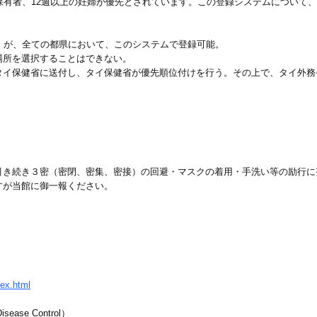
保有者、12週以上の妊婦が優先とされています。この登録システムについて
）が、全ての都県において、このシステムで登録可能。
場所を選択することはできない。
タイ保健省に送付し、タイ保健省が優先順位付けを行う。その上で、タイ外務
引き続き３密（密閉、密集、密接）の回避・マスクの着用・手洗い等の励行に
すが当館に御一報ください。
dex.html
ase Control）