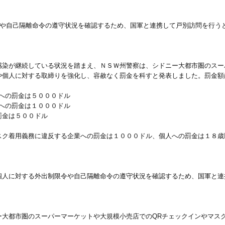
令や自己隔離命令の遵守状況を確認するため、国軍と連携して戸別訪問を行う
感染が継続している状況を踏まえ、ＮＳＷ州警察は、シドニー大都市圏のスー
や個人に対する取締りを強化し、容赦なく罰金を科すと発表しました。罰金額
への罰金は５０００ドル
への罰金は１０００ドル
罰金は５００ドル
スク着用義務に違反する企業への罰金は１０００ドル、個人への罰金は１８歳
個人に対する外出制限令や自己隔離命令の遵守状況を確認するため、国軍と連
ー大都市圏のスーパーマーケットや大規模小売店でのQRチェックインやマス