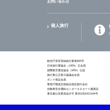
お問い合わせ
個人旅行
観光庁長官登録旅行業第883号
日本旅行業協会（JATA）正会員
国際航空運送協会（IATA）公認
旅行業公正取引協議会会員
ボンド保証会員
警視庁職員互助組合指定旅行会社
自動車安全運転センターＳＤカード優遇店
東京都公安委員会許可 第301052421434号