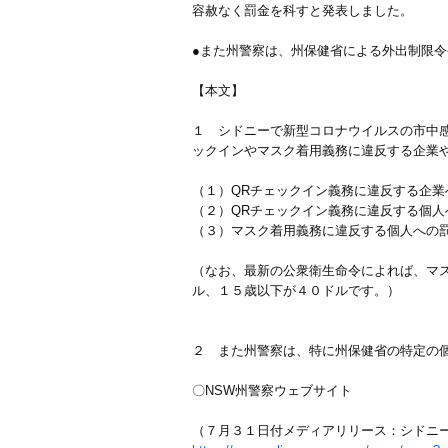
容赦なく罰金を科すと発表しました。
●また州警察は、州保健省による外出制限
【本文】
１ シドニーで新型コロナウイルスの市中
ックインやマスク着用義務に違反する企業
（１）QRチェックイン義務に違反する企業
（２）QRチェックイン義務に違反する個人
（３）マスク着用義務に違反する個人への
（なお、最新の公衆衛生命令によれば、マ
ル、１５歳以下が４０ドルです。）
２ また州警察は、特に州保健省の特定の
〇NSW州警察ウェブサイト
（７月３１日付メディアリリース：シドニ