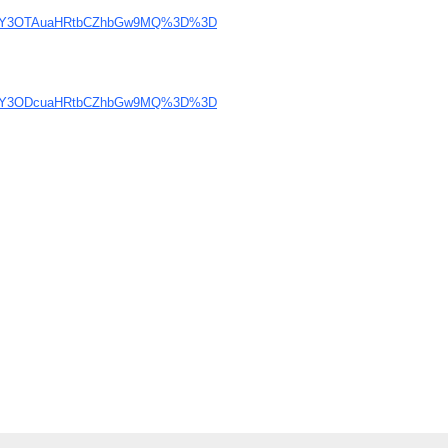
OTY3OTAuaHRtbCZhbGw9MQ%3D%3D
OTY3ODcuaHRtbCZhbGw9MQ%3D%3D