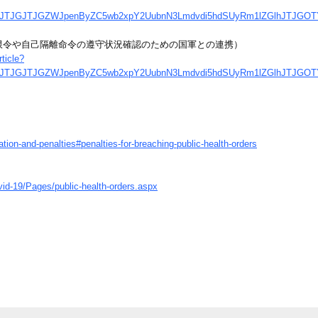
NBJTJGJTJGZWJpenByZC5wb2xpY2UubnN3Lmdvdi5hdSUyRm1lZGlhJTJG
限令や自己隔離命令の遵守状況確認のための国軍との連携）
ticle?
NBJTJGJTJGZWJpenByZC5wb2xpY2UubnN3Lmdvdi5hdSUyRm1lZGlhJTJG
ation-and-penalties#penalties-for-breaching-public-health-orders
vid-19/Pages/public-health-orders.aspx