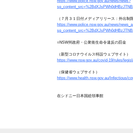
https://www.police.nsw.gov.au/news/news?
sq_content_src=%2BdXJsPWh0dHBzJT
（７月３１日付メディアリリース：外出制
https://www.police.nsw.gov.au/news/news_ar
sq_content_src=%2BdXJsPWh0dHBzJT
○NSW州政府・公衆衛生命令違反の罰金
（新型コロナウイルス特設ウェブサイト）
https://www.nsw.gov.au/covid-19/rules/legisl
（保健省ウェブサイト）
https://www.health.nsw.gov.au/Infectious/co
在シドニー日本国総領事館