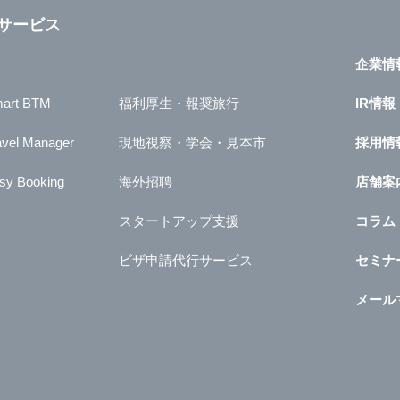
サービス
企業情
art BTM
福利厚生・報奨旅行
IR情報
avel Manager
現地視察・学会・見本市
採用情
sy Booking
海外招聘
店舗案
スタートアップ支援
コラム
ビザ申請代行サービス
セミナ
メール