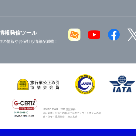
情報発信ツール
旅の情報やお値打ち情報が満載！
ISO/IEC 27001：2022 認証取得
認証範囲：出張予約および管理クラウドシステムの開
発・保守・運用業務 （東京支店）