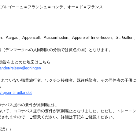
、ブルゴーニュ＝フランシュ＝コンテ、オー＝ド＝フランス
、Aargau、Appenzell、Ausserrhoden、Appenzell Innerrhoden、St. Gallen
国（デンマークへの入国制限の分類では黄色の国）となります。
勧告をまとめた地図はこちら
landet/rejsevejledninger/
されていない職業旅行者、ワクチン接種者、既往感染者、その同伴者の子供に
ちら
rejser-til-udlandet
ロナパス提示の要件が原則廃止に
おいて、コロナパス提示の要件が原則廃止となりました。ただし、トレーニン
続されますので、ご留意ください。詳細は下記をご確認ください。
英語））