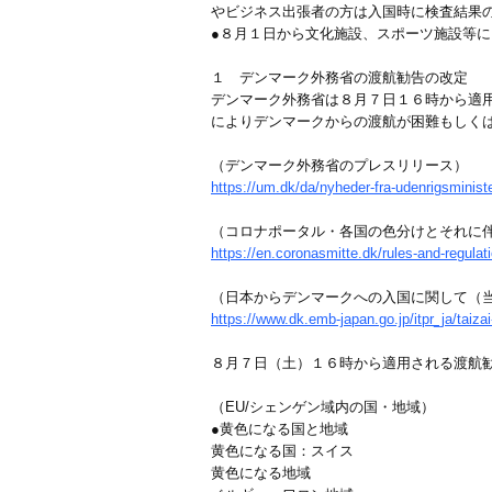
やビジネス出張者の方は入国時に検査結果
●８月１日から文化施設、スポーツ施設等
１ デンマーク外務省の渡航勧告の改定
デンマーク外務省は８月７日１６時から適
によりデンマークからの渡航が困難もしく
（デンマーク外務省のプレスリリース）
https://um.dk/da/nyheder-fra-udenrigsmi
（コロナポータル・各国の色分けとそれに
https://en.coronasmitte.dk/rules-and-regulat
（日本からデンマークへの入国に関して（当
https://www.dk.emb-japan.go.jp/itpr_ja/taiz
８月７日（土）１６時から適用される渡航
（EU/シェンゲン域内の国・地域）
●黄色になる国と地域
黄色になる国：スイス
黄色になる地域