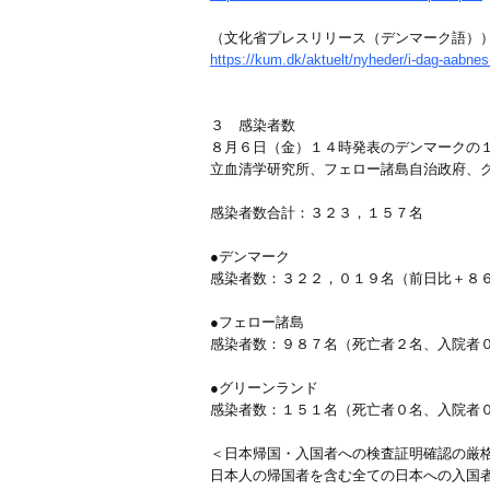
（文化省プレスリリース（デンマーク語）
https://kum.dk/aktuelt/nyheder/i-dag-aabnes
３ 感染者数
８月６日（金）１４時発表のデンマークの１
立血清学研究所、フェロー諸島自治政府、グ
感染者数合計：３２３，１５７名
●デンマーク
感染者数：３２２，０１９名（前日比＋８
●フェロー諸島
感染者数：９８７名（死亡者２名、入院者
●グリーンランド
感染者数：１５１名（死亡者０名、入院者
＜日本帰国・入国者への検査証明確認の厳
日本人の帰国者を含む全ての日本への入国