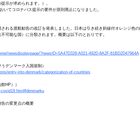
の提示が求められます。）。
においてコロナパス提示の要件が原則廃止になりました。
用される渡航勧告の改訂を発表しました。日本は引き続き斜線付オレンジ色の
は不可能な国）に分類されます。概要は以下のとおりです。
nisteriet/newsdisplaypage/?newsID=5A47D328-A021-492D-8A2F-81BD2D47964A
伴うデンマーク入国規制）
ions/entry-into-denmark/categorization-of-countries
館HP））
ai-covid19.html#denmarku
勧告の変更点の概要