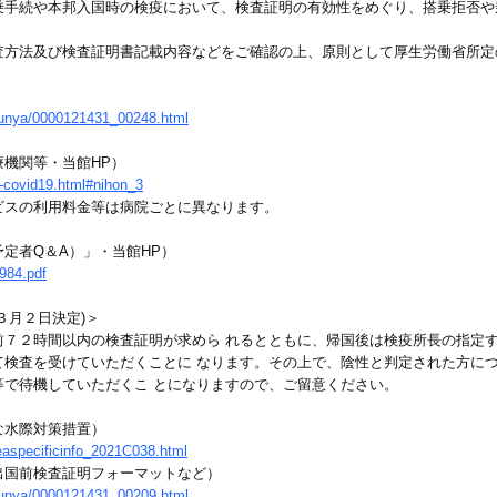
乗手続や本邦入国時の検疫において、検査証明の有効性をめぐり、搭乗拒否や
査方法及び検査証明書記載内容などをご確認の上、原則として厚生労働省所定
/bunya/0000121431_00248.html
機関等・当館HP）
ai-covid19.html#nihon_3
ビスの利用料金等は病院ごとに異なります。
定者Q＆A）」・当館HP）
8984.pdf
３月２日決定)＞
７２時間以内の検査証明が求めら れるとともに、帰国後は検疫所長の指定す
検査を受けていただくことに なります。その上で、陰性と判定された方につ
等で待機していただくこ とになりますので、ご留意ください。
な水際対策措置）
easpecificinfo_2021C038.html
出国前検査証明フォーマットなど）
/bunya/0000121431_00209.html