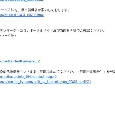
トール方法を、厚生労働省が案内しております。
/bunya/0000121431_00250.html
、デンマーク・コロナポータルサイト及び当館ＨＰ等でご確認ください。
ンマーク語）
zai-covid19.html#denmarku_2
感染症危険情報「レベル３：渡航は止めてください。（渡航中止勧告）」を発
ionspothazardinfo_164.html#ad-image-0
e/bunya/kenkou_iryou/covid19_qa_kanrenkigyou_00001.html#Q1