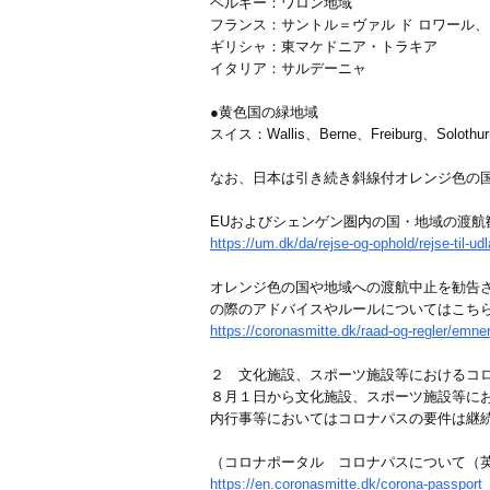
ベルギー：ワロン地域
フランス：サントル＝ヴァル ド ロワール
ギリシャ：東マケドニア・トラキア
イタリア：サルデーニャ
●黄色国の緑地域
スイス：Wallis、Berne、Freiburg、Solothurn
なお、日本は引き続き斜線付オレンジ色の
EUおよびシェンゲン圏内の国・地域の渡航
https://um.dk/da/rejse-og-ophold/rejse-til-ud
オレンジ色の国や地域への渡航中止を勧告
の際のアドバイスやルールについてはこ
https://coronasmitte.dk/raad-og-regler/emner/
２ 文化施設、スポーツ施設等におけるコ
８月１日から文化施設、スポーツ施設等に
内行事等においてはコロナパスの要件は継
（コロナポータル コロナパスについて（
https://en.coronasmitte.dk/corona-passport