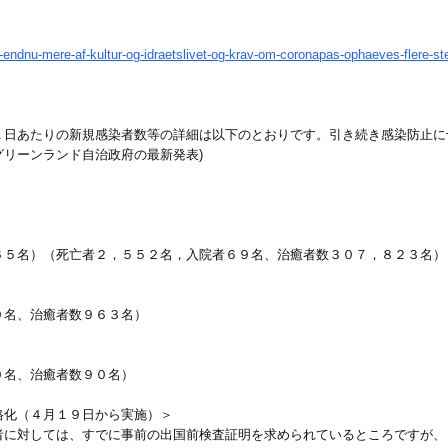
）
-endnu-mere-af-kultur-og-idraetslivet-og-krav-om-coronapas-ophaeves-flere-st
日あたりの新規感染者数等の詳細は以下のとおりです。引き続き感染防止に十
リーンランド自治政府の最新発表)
６５名）（死亡者２，５５２名，入院者６９名、治癒者数３０７，８２３名）
０名、治癒者数９６３名）
０名、治癒者数９０名）
格化（４月１９日から実施）＞
者に対しては、すでに事前の出国前検査証明を求められているところですが、