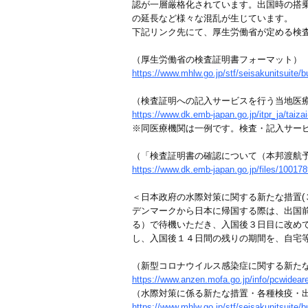
認が一層厳格化されています。出国時の搭
の延長など様々な混乱が生じています。
下記リンク先にて、厚生労働省が定める検
（厚生労働省の検査証明書フォーマット）
https://www.mhlw.go.jp/stf/seisakunitsuite
（検査証明への記入サービスを行う当地医療
https://www.dk.emb-japan.go.jp/itpr_ja/taiz
※同医療機関は一例です。検査・記入サー
（「検査証明書の確認について（本邦渡航予
https://www.dk.emb-japan.go.jp/files/10017
＜日本政府の水際対策に関する新たな措置(
デンマークから日本に帰国する際は、出国前
る）で待機いただき、入国後３日目に改めて
し、入国後１４日間の残りの期間を、自宅
（新型コロナウイルス感染症に関する新た
https://www.anzen.mofa.go.jp/info/pcwidear
（水際対策に係る新たな措置・各種検疫・
https://www.mhlw.go.jp/stf/seisakunitsuite