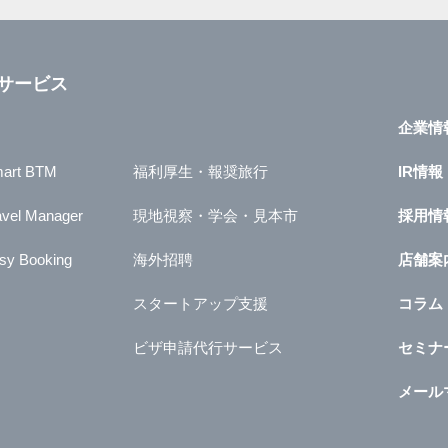
サービス
企業情
art BTM
福利厚生・報奨旅行
IR情報
avel Manager
現地視察・学会・見本市
採用情
sy Booking
海外招聘
店舗案
スタートアップ支援
コラム
ビザ申請代行サービス
セミナ
メール