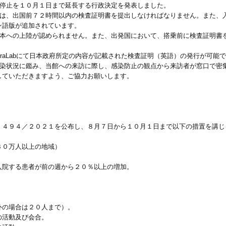
航停止を１０月１日まで延長する行政決定を発表しました。
）は、出国前７２時間以内の検査証明書を提出しなければなりません。また、
ン語版が追加されています。
日本への上陸が認められません。また、出発国において、搭乗前に検査証明書
traLabにて日本政府所定の内容が記載された検査証明（英語）の発行が可能
感染状況に鑑み、当館への来訪に際し、感染防止の観点から来訪者が窓口で密
していただきますよう、ご協力お願いします。
）４９４／２０２１を公布し、８月７日から１０月１日まで以下の措置を講じ
３０万人以上の地域）
入院する患者が前の週から２０％以上の増加。
外の場合は２０人まで）。
の活動及び会合。