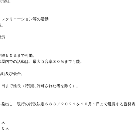
の活動。
、レクリエーション等の活動
能。
対策
。
容率５０％まで可能。
の屋内での活動は、最大収容率３０％まで可能。
活動及び会合。
１日まで延長（特別に許可された者を除く）。
を発出し、現行の行政決定６８３／２０２１を１０月１日まで延長する旨発表
０人
００人