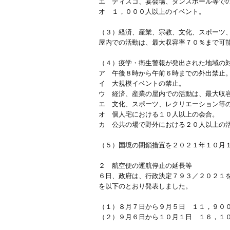
エ ディスコ、宴会場、ダンスホール等で
オ １，０００人以上のイベント。
（３）経済、産業、宗教、文化、スポーツ
屋内での活動は、最大収容率７０％まで可
（４）疫学・衛生警報が発出された地域の
ア 午後８時から午前６時までの外出禁止
イ 大規模イベントの禁止。
ウ 経済、産業の屋内での活動は、最大収
エ 文化、スポーツ、レクリエーション等
オ 個人宅における１０人以上の会合。
カ 公共の場で野外における２０人以上の
（５）国境の閉鎖措置を２０２１年１０月
２ 航空便の運航停止の延長等
６日、政府は、行政決定７９３／２０２１
を以下のとおり発表しました。
（１）８月７日から９月５日 １１，９０
（２）９月６日から１０月１日 １６，１