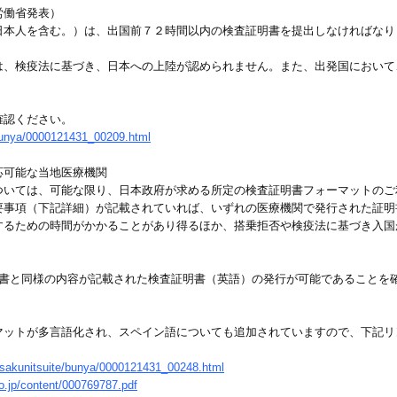
労働省発表）
日本人を含む。）は、出国前７２時間以内の検査証明書を提出しなければなり
は、検疫法に基づき、日本への上陸が認められません。また、出発国において
。
確認ください。
/bunya/0000121431_00209.html
応可能な当地医療機関
ついては、可能な限り、日本政府が求める所定の検査証明書フォーマットのご
要事項（下記詳細）が記載されていれば、いずれの医療機関で発行された証明
するための時間がかかることがあり得るほか、搭乗拒否や検疫法に基づき入国
検査証明書と同様の内容が記載された検査証明書（英語）の発行が可能であること
。
マットが多言語化され、スペイン語についても追加されていますので、下記リ
eisakunitsuite/bunya/0000121431_00248.html
o.jp/content/000769787.pdf