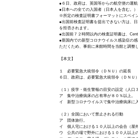
●６日、政府は、英国等からの航空便の運
●日本への全ての入国者（日本人を含む。
※所定の検査証明書フォーマットにスペイ
●出国前検査証明書を提出できない方は、
を拒否されます。
●出国前７２時間以内の検査証明書は、Cen
●亜国内での新型コロナウイルス感染症の
ただくため、事前に来館時間を当館と調整
【本文】
１ 必要緊急大統領令（ＤＮＵ）の延長
６日、政府は、必要緊急大統領令（ＤＮＵ
（１）疫学・衛生警報の目安の設定（人口
ア 集中治療病床の占有率が８０％以上。
イ 新型コロナウイルスで集中治療病床に
（２）全国において禁止される行動
ア 団体旅行。
イ 個人宅における１０人以上の会合（屋
ウ 公共の場で野外における１００人以上