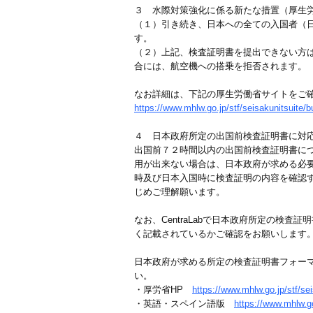
３ 水際対策強化に係る新たな措置（厚生
（１）引き続き、日本への全ての入国者（
す。
（２）上記、検査証明書を提出できない方
合には、航空機への搭乗を拒否されます
なお詳細は、下記の厚生労働省サイトをご
https://www.mhlw.go.jp/stf/seisakunitsuite
４ 日本政府所定の出国前検査証明書に対
出国前７２時間以内の出国前検査証明書に
用が出来ない場合は、日本政府が求める必
時及び日本入国時に検査証明の内容を確認
じめご理解願います。
なお、CentraLabで日本政府所定の
く記載されているかご確認をお願いします
日本政府が求める所定の検査証明書フォー
い。
・厚労省HP
https://www.mhlw.go.jp/stf/s
・英語・スペイン語版
https://www.mhlw.g