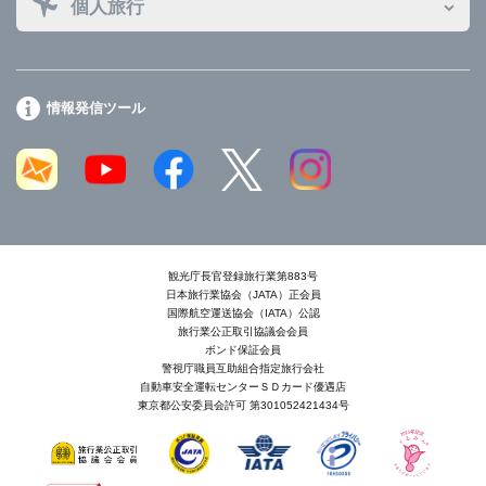
個人旅行
情報発信ツール
観光庁長官登録旅行業第883号
日本旅行業協会（JATA）正会員
国際航空運送協会（IATA）公認
旅行業公正取引協議会会員
ボンド保証会員
警視庁職員互助組合指定旅行会社
自動車安全運転センターＳＤカード優遇店
東京都公安委員会許可 第301052421434号