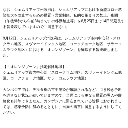
なお、シェムリアップ州政府は、シェムリアップにおける新型コロナ感
染拡大を防止するための措置（営業制限、私的な集まりの禁止、夜間
（午後9時から午前3時まで）の移動禁止等）を8月25日まで14日間延長す
る旨発表していますのでご留意下さい。
8月12日、シェムリアップ州政府は、シェムリアップ市内中心部（スロー
クラム地区、スヴァーイドンクム地区、コークチョーク地区、サラーコ
ムラウク地区）における「オレンジゾーン」を解除する旨発表しまし
た。
【「オレンジゾーン」指定解除地域】
シェムリアップ市内中心部（スロークラム地区、スヴァーイドンクム地
区、コークチョーク地区、サラーコムラウク地区）
カンボジアでは、デルタ株の市中感染が確認されるなど、引き続き予断
を許さない状況が続いていますので、当局による更なる措置の導入や厳
格化も排除できません。カンボジアに滞在されている皆様におかれまし
ては、感染予防に努めるとともに、当局の措置に留意するようにしてく
ださい。