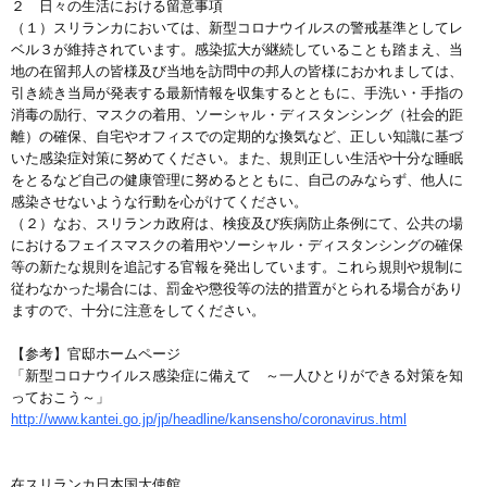
２ 日々の生活における留意事項
（１）スリランカにおいては、新型コロナウイルスの警戒基準としてレ
ベル３が維持されています。感染拡大が継続していることも踏まえ、当
地の在留邦人の皆様及び当地を訪問中の邦人の皆様におかれましては、
引き続き当局が発表する最新情報を収集するとともに、手洗い・手指の
消毒の励行、マスクの着用、ソーシャル・ディスタンシング（社会的距
離）の確保、自宅やオフィスでの定期的な換気など、正しい知識に基づ
いた感染症対策に努めてください。また、規則正しい生活や十分な睡眠
をとるなど自己の健康管理に努めるとともに、自己のみならず、他人に
感染させないような行動を心がけてください。
（２）なお、スリランカ政府は、検疫及び疾病防止条例にて、公共の場
におけるフェイスマスクの着用やソーシャル・ディスタンシングの確保
等の新たな規則を追記する官報を発出しています。これら規則や規制に
従わなかった場合には、罰金や懲役等の法的措置がとられる場合があり
ますので、十分に注意をしてください。
【参考】官邸ホームページ
「新型コロナウイルス感染症に備えて ～一人ひとりができる対策を知
っておこう～」
http://www.kantei.go.jp/jp/headline/kansensho/coronavirus.html
在スリランカ日本国大使館