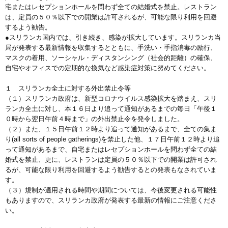
宅またはレセプションホールを問わず全ての結婚式を禁止。レストラン
は、定員の５０％以下での開業は許可されるが、可能な限り利用を回避
するよう勧告。
●スリランカ国内では、引き続き、感染が拡大しています。スリランカ当
局が発表する最新情報を収集するとともに、手洗い・手指消毒の励行、
マスクの着用、ソーシャル・ディスタンシング（社会的距離）の確保、
自宅やオフィスでの定期的な換気など感染症対策に努めてください。
１ スリランカ全土に対する外出禁止令等
（１）スリランカ政府は、新型コロナウイルス感染拡大を踏まえ、スリ
ランカ全土に対し、本１６日より追って通知があるまでの毎日「午後１
０時から翌日午前４時まで」の外出禁止令を発令しました。
（２）また、１５日午前１２時より追って通知があるまで、全ての集ま
り(all sorts of people gatherings)を禁止した他、１７日午前１２時より追
って通知があるまで、自宅またはレセプションホールを問わず全ての結
婚式を禁止、更に、レストランは定員の５０％以下での開業は許可され
るが、可能な限り利用を回避するよう勧告するとの発表もなされていま
す。
（３）規制が適用される時間や期間については、今後変更される可能性
もありますので、スリランカ政府が発表する最新の情報にご注意くださ
い。