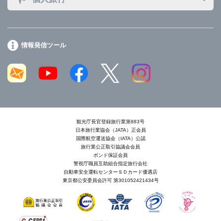
情報発信ツール
観光庁長官登録旅行業第883号
日本旅行業協会（JATA）正会員
国際航空運送協会（IATA）公認
旅行業公正取引協議会会員
ボンド保証会員
警視庁職員互助組合指定旅行会社
自動車安全運転センターＳＤカード優遇店
東京都公安委員会許可 第301052421434号