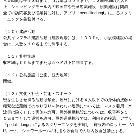
営業時間は午後８時まで、収容率は５０％まで。１２歳未満の入店禁
止。ショッピングモール内の映画館や児童遊戯施設、娯楽施設は閉鎖。
全ての訪問客及び従業員に対し、アプリ「pedulilindungi」によるスクリ
ーニングを義務付ける。
（１０）建設活動
公共インフラの建設活動（建設現場）は、１００％可。小規模建設の場
合は、人数を１０名までに制限する。
（１１）礼拝施設
収容率は５０％までまたは５０名以下に制限する。
（１２）公共施設（公園、観光地等）
閉鎖。
（１３）文化・社会・芸術・スポーツ
密を生じさせ得る活動は禁止。屋外における４人以下での身体的接触や
頻繁な近距離でのやり取りを伴わない運動については、マスク着用（水
泳等は除く）して実施を許可。屋外運動施設については、収容率を５
０％までとして運営を許可。屋外運動施設では、利用者の検温、アプリ
「pedulilidungi」によるスクリーニングを実施し、施設内のロッカー、VI
Pルーム、シャワールームの利用や飲食店での店内飲食は禁止する。