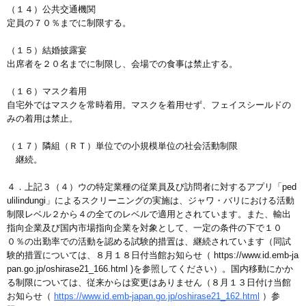
（１４）公共交通機関
定員の７０％までに制限する。
（１５）結婚披露宴
出席者を２０名までに制限し、会場での食事は禁止する。
（１６）マスク着用
自宅外ではマスクを常時着用。マスクを着用せず、フェイスシールドの
みの着用は禁止。
（１７）隣組（ＲＴ）単位での小規模単位の社会活動制限
継続。
４．上記３（４）ウの特定業種の従業員及び訪問者に対するアプリ「ped
ulilindungi」によるスクリーニングの実施は、ジャワ・バリにおける活動
制限レベル２から４の全てのレベルで適用とされています。また、輸出
指向企業及び国内市場指向企業を対象として、一定の条件の下で１０
０％の出勤率での活動を認める試験的措置は、継続されています（同試
験的措置については、８月１８日付当館お知らせ（ https://www.id.emb-ja
pan.go.jp/oshirase21_166.html )を参照してください）。国内移動にかか
る制限については、従来からは変更はありません（８月１３日付け当館
お知らせ（
https://www.id.emb-japan.go.jp/oshirase21_162.html
）参