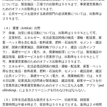
については、製造施設・工場での出勤率は５０％まで、事業運営業務の
ためのオフィス出勤率は１０％まで。
エ 公共サービスを提供する政府部門の必須業務については、出勤率は
２５％まで。
（４） 重要（kritikal）分野
ア 保健、治安に係る活動については、出勤率は１００％として可。
イ 災害対応、エネルギー、生活必需品関係の物流・運輸・配送業、家
畜・ペット用を含む食品・飲料産業、肥料・石油化学、セメント・建設
資材、国家の重要施設、国家戦略プロジェクト、建設（公共インフ
ラ）、基礎サービス（電力、水、廃棄物処理）については、製造施設や
建設現場、顧客サービスを行う営業所では、出勤率を１００％として
可。事業運営業務のためのオフィス出勤率は２５％まで。
ウ エネルギー、生活必需品関係の物流・運輸・配送業、家畜・ペット
用を含む食品・飲料産業、肥料・石油化学、セメント・建設資材、建設
（公共インフラ）、基礎サービス（電力、水、廃棄物処理）では、９月
６日以降、従業員及び訪問者が製造施設、建設現場、顧客サービスを行
う営業所及び事業運営業務のためのオフィスに立ち入る際、アプリ「ped
ulilindungi」によるスクリーニングを行わなければならない。
（５）日常生活必需品を販売するスーパー、伝統市場、雑貨屋
営業時間は午後８時まで、収容率は５０％までとする。薬局は２４時間