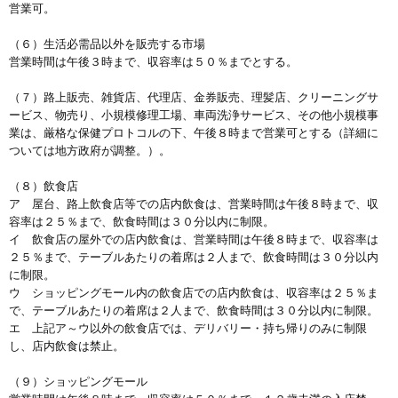
営業可。
（６）生活必需品以外を販売する市場
営業時間は午後３時まで、収容率は５０％までとする。
（７）路上販売、雑貨店、代理店、金券販売、理髪店、クリーニングサ
ービス、物売り、小規模修理工場、車両洗浄サービス、その他小規模事
業は、厳格な保健プロトコルの下、午後８時まで営業可とする（詳細に
ついては地方政府が調整。）。
（８）飲食店
ア 屋台、路上飲食店等での店内飲食は、営業時間は午後８時まで、収
容率は２５％まで、飲食時間は３０分以内に制限。
イ 飲食店の屋外での店内飲食は、営業時間は午後８時まで、収容率は
２５％まで、テーブルあたりの着席は２人まで、飲食時間は３０分以内
に制限。
ウ ショッピングモール内の飲食店での店内飲食は、収容率は２５％ま
で、テーブルあたりの着席は２人まで、飲食時間は３０分以内に制限。
エ 上記ア～ウ以外の飲食店では、デリバリー・持ち帰りのみに制限
し、店内飲食は禁止。
（９）ショッピングモール