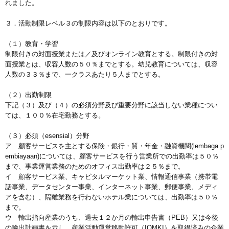
れました。
３．活動制限レベル３の制限内容は以下のとおりです。
（１）教育・学習
制限付きの対面授業または／及びオンライン教育とする。制限付きの対
面授業とは、収容人数の５０％までとする。幼児教育については、収容
人数の３３％まで、一クラスあたり５人までとする。
（２）出勤制限
下記（３）及び（４）の必須分野及び重要分野に該当しない業種につい
ては、１００％在宅勤務とする。
（３）必須（esensial）分野
ア 顧客サービスを主とする保険・銀行・質・年金・融資機関(lembaga p
embiayaan)については、顧客サービスを行う営業所での出勤率は５０％
まで、事業運営業務のためのオフィス出勤率は２５％まで。
イ 顧客サービス業、キャピタルマーケット業、情報通信事業（携帯電
話事業、データセンター事業、インターネット事業、郵便事業、メディ
アを含む）、隔離業務を行わないホテル業については、出勤率は５０％
まで。
ウ 輸出指向産業のうち、過去１２か月の輸出申告書（PEB）又は今後
の輸出計画書を示し、産業活動運営移動許可（IOMKI）を取得済みの企業