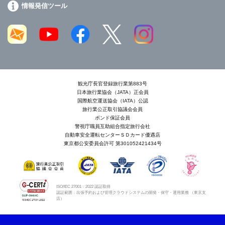
情報発信ツール
観光庁長官登録旅行業第883号
日本旅行業協会（JATA）正会員
国際航空運送協会（IATA）公認
旅行業公正取引協議会会員
ボンド保証会員
警視庁職員互助組合指定旅行会社
自動車安全運転センターＳＤカード優遇店
東京都公安委員会許可 第301052421434号
ISO/IEC 27001：2022 認証取得
認証範囲：出張予約および管理クラウドシステムの開発・保守・運用業務 （東京支
店）