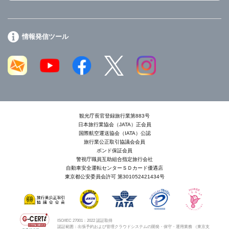
情報発信ツール
観光庁長官登録旅行業第883号
日本旅行業協会（JATA）正会員
国際航空運送協会（IATA）公認
旅行業公正取引協議会会員
ボンド保証会員
警視庁職員互助組合指定旅行会社
自動車安全運転センターＳＤカード優遇店
東京都公安委員会許可 第301052421434号
ISO/IEC 27001：2022 認証取得
認証範囲：出張予約および管理クラウドシステムの開発・保守・運用業務 （東京支