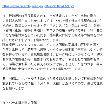
https://www.np.emb-japan.go.jp/files/100194099.pdf
４ 行動規制は再度延長されることが決定しましたが、当地に滞在して
いる邦人の皆さまにおかれましては、やむを得ず外出する場合には、引
き続き、適切なソーシャル・ディスタンス（２ｍ以上）を取り、３密
（密閉・密集・密接）を避け、マスクの着用・手指消毒を行う等、各自
十分な感染対策をしていただき、感染状況に関する報道等の情報をご確
認くださいますよう、お願いいたします。
現在流行しているウイルスは、インドと同様の変異株の可能性が高く、
以前と比較して、若年者も感染しやすくかつ短期間で重症化しやすい特
徴を持っています。新規感染者数は、ピーク時に比べ少なくなり、2000
名前後の陽性者が毎日報告されておりますが、依然として陽性率も高
く、感染が落ち着いたと言える状況ではありません。引きつづき、各自
感染防御に十分つとめていただくようお願いいたします。
５ 同様に、ネパール７７郡のうち５６郡の地域において行動規制が実
施されているとの情報（８月１９日現在）がありますので、併せて注意
をお願いします。
在ネパール日本国大使館