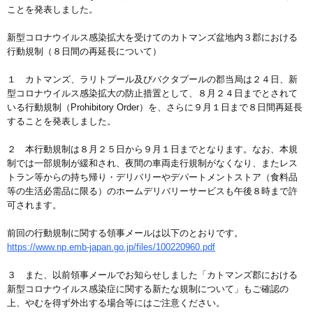
ことを発表しました。
新型コロナウイルス感染拡大を受けてのカトマンズ盆地内３郡における
行動規制（８日間の再延長について）
１ カトマンズ、ラリトプール及びバクタプールの郡当局は２４日、新
型コロナウイルス感染拡大の防止措置として、８月２４日までとされて
いる行動規制（Prohibitory Order）を、さらに９月１日まで８日間再延長
することを発表しました。
２ 本行動規制は８月２５日から９月１日までとなります。なお、本規
制では一部規制が緩和され、夜間の車両走行規制がなくなり、またレス
トラン等からの持ち帰り・デリバリーやデパートメントストア（食料品
等の生活必需品に限る）のホームデリバリーサービスも午後８時まで許
可されます。
前回の行動規制に関する領事メールは以下のとおりです。
https://www.np.emb-japan.go.jp/files/100220960.pdf
３ また、以前領事メールでお知らせしました「カトマンズ郡における
新型コロナウイルス感染症に関する新たな規制について」もご確認の
上、やむを得ず外出する場合等にはご注意ください。