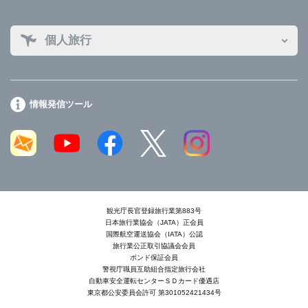
個人旅行
情報発信ツール
観光庁長官登録旅行業第883号
日本旅行業協会（JATA）正会員
国際航空運送協会（IATA）公認
旅行業公正取引協議会会員
ボンド保証会員
警視庁職員互助組合指定旅行会社
自動車安全運転センターＳＤカード優遇店
東京都公安委員会許可 第301052421434号