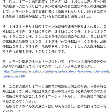
３ 同日、オマーン民間航空庁（ＣＡＡ）は、９月１日以降オマーン国
内の空港への立ち入りはワクチン接種済みの者に限定するとの発表に関
して、オマーンを出国する旅行者には適用されないとし、旅行者に課さ
れる制約は渡航先が設定しているものに限ると発表しました。
４ ８月２９～９月１日のオマーン保健省の発表を取りまとめると、２
６日に１４９件、２７日に９６件、２８日に１０５件、２９日に１０７
件、３０日に６１件、３１日に９３件の新規感染を記録し、３１日まで
の累積感染症例数は３０２，３９３件（死亡件数は４，０６８件、治癒
件数は２９２，０３８件、治癒率９６．６％）、３１日の入院件数は１
０７件（新規１３件、ＩＣＵ５２件）です。
５ オマーン空港のホームページにおいて、オマーン入国時の要件や手
続き等が掲載されておりますので、以下リンクをご参照下さい。
https://www.omanairports.co.om/news/en/update-on-travel-restrictions-rela
ted-to-covid-19/
６ ご自身の健康とオマーン国内での感染拡大防止のため、不要不急な
外出は避けて、外出時にはマスク着用を忘れずに（公共の場でのマスク
不着用に対する罰金は１００オマーン・リヤル）、十分な感染予防に引
き続き努めてください。
（新型コロナウイルスの感染・疑いがある場合は、必ず当館までご一報
ください。）