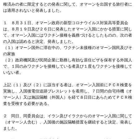
種済みの者に限定するとの発表に関して、オマーンを出国する旅行者に
は適用されないと発表しました。
１ ８月３１日、オマーン政府の新型コロナウイルス対策高等委員会
は、８月１９日及び２６日に発表したオマーン入国にかかる措置に関し
て、オマーン入国にはワクチン接種を義務づけるとしたものの、次の者
の入国は認めると決定、発表しました。
（１）オマーン国外に滞在中の、ワクチン未接種のオマーン国民及びそ
の家族
（２）政府機関及び民間企業に勤務し有効な居住ビザを保有する外国人
で、１回のみワクチンを接種している者及び１度もワクチンを接種して
いない者。
上記（１）及び（２）に該当する者は、オマーン入国前にＰＣＲ検査を
実施し、入国後電信追跡ブレスレットを着用し、７日間の自宅待機（オ
マーン人）又は施設隔離（外国人）を経て８日目にあらためてＰＣＲ検
査を受検する必要がある。
２ 同日、同委員会は、イラン及びイラクからのオマーン入国に関して
（オマーン人含む）、入国後の施設隔離措置を継続すると決定、発表し
ました。