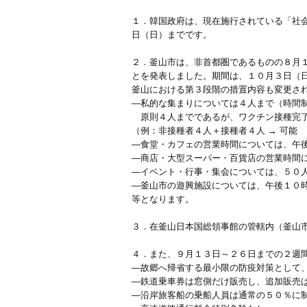
１．韓国政府は、現在施行されている「社
日（日）までです。
２．釜山市は、非首都圏であるものの８月
とを発表しました。期間は、１０月３日（
釜山における第３段階の措置内容も変更さ
―私的な集まりについては４人まで（時間
原則４人までであるが、ワクチン接種完了
（例：非接種者４人＋接種者４人 → 可能
―食堂・カフェの営業時間については、午
―商店・大型スーパー・百貨店の営業時間
―イベント・行事・集会については、５０
―釜山市の遊興施設については、午後１０
等となります。
３．在釜山日本国総領事館の管轄内（釜山
４．また、９月１３日～２６日までの２週
―故郷へ帰省する最小限の防疫対策として、
―鉄道乗車券は窓側だけ販売し、追加販売
―沿岸旅客船の乗船人員は通常の５０％に