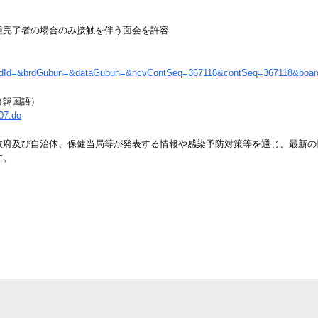
完了者の場合のみ接触を伴う面会を許容
o?brdId=&brdGubun=&dataGubun=&ncvContSeq=367118&contSeq=367118&boa
（韓国語）
07.do
政府及び自治体、保健当局等が発表する情報や感染予防対策等を通じ、最新の
す。