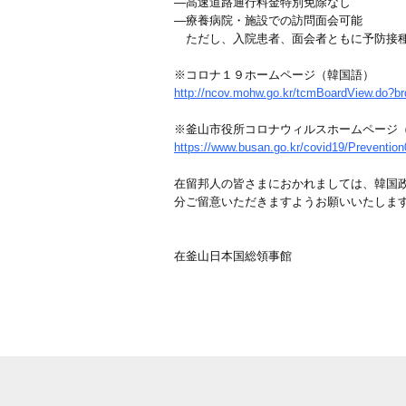
―高速道路通行料金特別免除なし
―療養病院・施設での訪問面会可能
ただし、入院患者、面会者ともに予防接種
※コロナ１９ホームページ（韓国語）
http://ncov.mohw.go.kr/tcmBoardView.d
※釜山市役所コロナウィルスホームページ
https://www.busan.go.kr/covid19/Prevention
在留邦人の皆さまにおかれましては、韓国
分ご留意いただきますようお願いいたしま
在釜山日本国総領事館