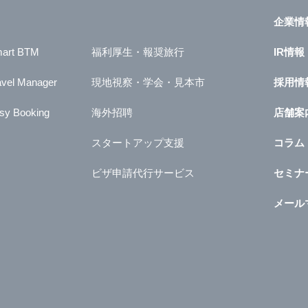
企業情
art BTM
福利厚生・報奨旅行
IR情報
avel Manager
現地視察・学会・見本市
採用情
sy Booking
海外招聘
店舗案
スタートアップ支援
コラム
ビザ申請代行サービス
セミナ
メール