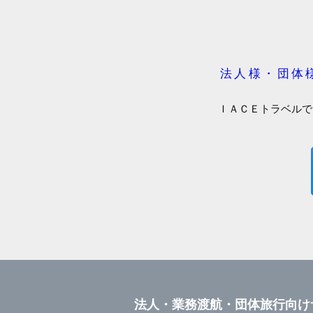
法人様・団体
ＩＡＣＥトラベルで
法人・業務渡航・団体旅行向け