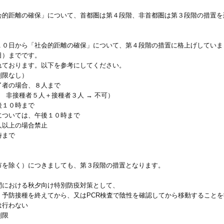
会的距離の確保」について、首都圏は第４段階、非首都圏は第３段階の措置を
１０日から「社会的距離の確保」について、第４段階の措置に格上げしていま
日）までです。
れております。以下を参考にしてください。
制限なし）
者の場合、８人まで
 非接種者５人＋接種者３人 → 不可）
後１０時まで
については、午後１０時まで
人以上の場合禁止
時まで
市を除く）につきましても、第３段階の措置となります。
間における秋夕向け特別防疫対策として、
予防接種を終えてから、又はPCR検査で陰性を確認してから移動することを
は行わない
制限