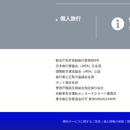
個人旅行
観光庁長官登録旅行業第883号
日本旅行業協会（JATA）正会員
国際航空運送協会（IATA）公認
旅行業公正取引協議会会員
ボンド保証会員
警視庁職員互助組合指定旅行会社
自動車安全運転センターＳＤカード優遇店
東京都公安委員会許可 第301052421434号
弊社サービスに関するご意見
個人情報の保護
情