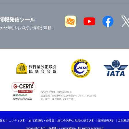
情報発信ツール
旅の情報やお値打ち情報が満載！
ISO/IEC 27001：2022 認証取得
認証範囲：出張予約および管理クラウドシステムの開
発・保守・運用業務 （東京支店）
報セキュリティ方針
旅行業契約・条件書
反社会的勢力対応の基本方針
保険販売方針
金融商
copyright IACE TRAVEL Corporation. All rights reserved