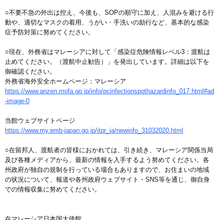
○不要不急の外出は控え、今後も、SOPの順守に加え、人混みを避ける行
動や、適切なマスクの着用、うがい・手洗いの励行など、基本的な感染
症予防対策に努めてください。
○現在、外務省はマレーシアに対して「感染症危険情報レベル3：渡航は
止めてください。（渡航中止勧告）」を発出しています。詳細は以下を
御確認ください。
外務省海外安全ホームページ：マレーシア
https://www.anzen.mofa.go.jp/info/pcinfectionspothazardinfo_017.html#ad
-image-0
当館ウェブサイトページ
https://www.my.emb-japan.go.jp/itpr_ja/newinfo_31032020.html
○在留邦人、渡航者の皆様におかれては、引き続き、マレーシア関係当局
及び各種メディアから、最新の情報を入手するよう努めてください。各
州政府が独自の規制を行っている場合もありますので、お住まいの地域
の状況について、報道や各州政府ウェブサイト・SNS等を通じ、御自身
での情報収集に努めてください。
在マレーシア日本国大使館