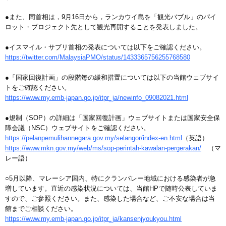
●また、同首相は，9月16日から，ランカウイ島を「観光バブル」のパイ
ロット・プロジェクト先として観光再開することを発表しました。
●イスマイル・サブリ首相の発表については以下をご確認ください。
https://twitter.com/MalaysiaPMO/status/1433365756255768580
●「国家回復計画」の段階毎の緩和措置については以下の当館ウェブサイ
トをご確認ください。
https://www.my.emb-japan.go.jp/itpr_ja/newinfo_09082021.html
●規制（SOP）の詳細は「国家回復計画」ウェブサイトまたは国家安全保
障会議（NSC）ウェブサイトをご確認ください。
https://pelanpemulihannegara.gov.my/selangor/index-en.html
（英語）
https://www.mkn.gov.my/web/ms/sop-perintah-kawalan-pergerakan/
（マ
レー語）
○5月以降、マレーシア国内、特にクランバレー地域における感染者が急
増しています。直近の感染状況については、当館HPで随時公表していま
すので、ご参照ください。また、感染した場合など、ご不安な場合は当
館までご相談ください。
https://www.my.emb-japan.go.jp/itpr_ja/kansenjyoukyou.html