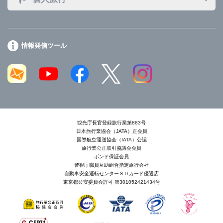
情報発信ツール
観光庁長官登録旅行業第883号
日本旅行業協会（JATA）正会員
国際航空運送協会（IATA）公認
旅行業公正取引協議会会員
ボンド保証会員
警視庁職員互助組合指定旅行会社
自動車安全運転センターＳＤカード優遇店
東京都公安委員会許可 第301052421434号