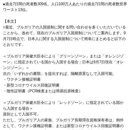
●過去7日間の死者数309名。人口100万人あたりの過去7日間の死者数世界
ワースト13位。
【本文】
○最近、ブルガリアの入国規制に関する問い合わせを多くいただいている
ことから、改めて、現在のブルガリア入国規制についてご案内します。9
月7日時点で、日本人に関する入国規制について簡単にまとめると以下の
とおりです。
＜ブルガリア保健大臣令により「グリーンゾーン」または「オレンジゾ
ーン」に指定されている国から入国する場合：日本は9月7日現在「オレ
ンジゾーン」＞
次の「いずれかの書類」を提出すれば、隔離措置なしで入国可能。
・ワクチン接種証明書
・新型コロナウイルス回復証明書
・陰性証明書（PCR検査または簡易抗原検査）
＜ブルガリア保健大臣令により「レッドゾーン」に指定されている国か
ら入国する場合＞
原則として入国不可。
ただし、ブルガリア人の家族、ブルガリア長期滞在資格保有者は、例外
として、ワクチン接種証明書、または新型コロナウイルス回復証明書の