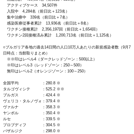
アクティブケース 34,507件
入院中 4,284名（前日比＋123名）
集中治療中 339名（前日比＋7名）
感染医療従事者累計 13,936名（前日比＋8名）
ワクチン接種累計 2,356,197回（前日比＋1,654回）
ワクチン2回接種済み累計 1,200,713名（前日比＋1,125名）
○ブルガリア各地の過去14日間の人口10万人あたりの新規感染者数（9月7
日時点：当館取りまとめ）
※※印はレベル4（ダークレッドゾーン：500以上）
※印はレベル3（レッドゾーン：250～500）
無印はレベル2（オレンジゾーン：100～250）
全国平均 ：280.8 ※
タルゴヴィシテ ：525.2 ※※
ブルガス ：424.4 ※
ヴェリコ・タルノヴォ：379.4 ※
ヴァルナ ：358.3 ※
ヤンボル ：350.4 ※
ルセ ：339.5 ※
プロブディフ ：304.5 ※
パザルジク ：298.0 ※