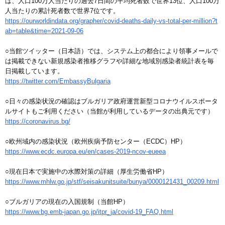
は、人口100万人当たりの過去7日間の平均死者数で世界13位、人口100万
人当たりの累計死者数で世界7位です。
https://ourworldindata.org/grapher/covid-deaths-daily-vs-total-per-million?t
ab=table&time=2021-09-06
○当館ツイッター（日本語）では、システム上の都合により領事メールで
は掲載できない新規感染者推移グラフや詳細な地域別感染者統計表を毎
日掲載しています。
https://twitter.com/EmbassyBulgaria
○日々の感染状況の確認はブルガリア政府運営新型コロナウイルスポータ
ルサイトもご利用ください（当館が利用しているデータの出典元です）
https://coronavirus.bg/
○欧州域内の感染状況（欧州疾病予防センター（ECDC）HP）
https://www.ecdc.europa.eu/en/cases-2019-ncov-eueea
○現在日本で実施中の水際対策の詳細（厚生労働省HP）
https://www.mhlw.go.jp/stf/seisakunitsuite/bunya/0000121431_00209.html
○ブルガリアの現在の入国規制（当館HP）
https://www.bg.emb-japan.go.jp/itpr_ja/covid-19_FAQ.html