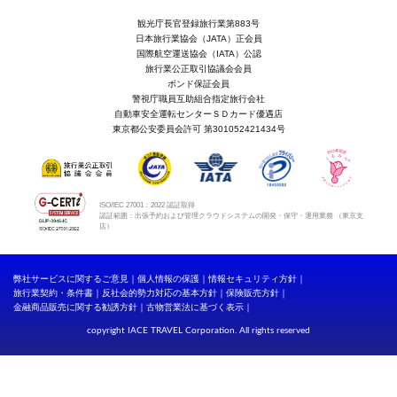
観光庁長官登録旅行業第883号
日本旅行業協会（JATA）正会員
国際航空運送協会（IATA）公認
旅行業公正取引協議会会員
ボンド保証会員
警視庁職員互助組合指定旅行会社
自動車安全運転センターＳＤカード優遇店
東京都公安委員会許可 第301052421434号
ISO/IEC 27001：2022 認証取得
認証範囲：出張予約および管理クラウドシステムの開発・保守・運用業務 （東京支
店）
弊社サービスに関するご意見
個人情報の保護
情報セキュリティ方針
旅行業契約・条件書
反社会的勢力対応の基本方針
保険販売方針
金融商品販売に関する勧誘方針
古物営業法に基づく表示
copyright IACE TRAVEL Corporation. All rights reserved