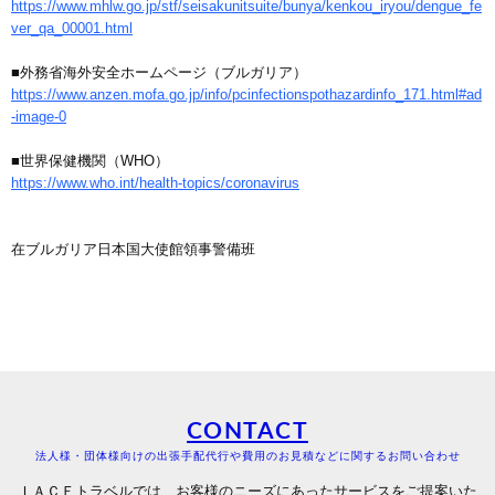
https://www.mhlw.go.jp/stf/seisakunitsuite/bunya/kenkou_iryou/dengue_fe
ver_qa_00001.html
■外務省海外安全ホームページ（ブルガリア）
https://www.anzen.mofa.go.jp/info/pcinfectionspothazardinfo_171.html#ad
-image-0
■世界保健機関（WHO）
https://www.who.int/health-topics/coronavirus
在ブルガリア日本国大使館領事警備班
CONTACT
法人様・団体様向けの出張手配代行や費用のお見積などに関するお問い合わせ
ＩＡＣＥトラベルでは、お客様のニーズにあったサービスをご提案いた