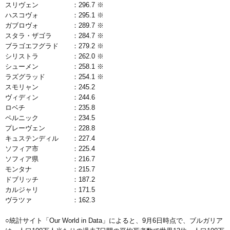
スリヴェン ：296.7 ※
ハスコヴォ ：295.1 ※
ガブロヴォ ：289.7 ※
スタラ・ザゴラ ：284.7 ※
ブラゴエフグラド ：279.2 ※
シリストラ ：262.0 ※
シューメン ：258.1 ※
ラズグラッド ：254.1 ※
スモリャン ：245.2
ヴィディン ：244.6
ロベチ ：235.8
ペルニック ：234.5
プレーヴェン ：228.8
キュステンディル ：227.4
ソフィア市 ：225.4
ソフィア県 ：216.7
モンタナ ：215.7
ドブリッチ ：187.2
カルジャリ ：171.5
ヴラツァ ：162.3
○統計サイト「Our World in Data」によると、9月6日時点で、ブルガリア