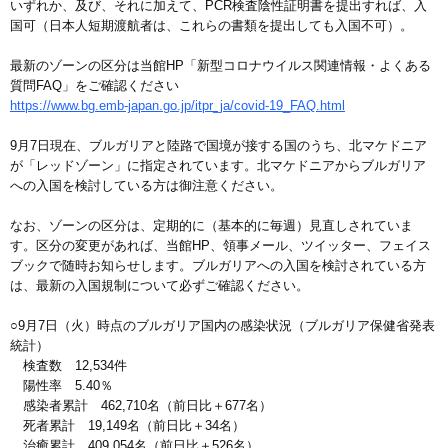
いずれか、及び、それに加えて、PCR検査陰性証明書を提出すれば、入
国可（日本人短期渡航者は、これらの書類を提出しても入国不可）。
最新のゾーンの区分は当館HP「新型コロナウイルス関連情報・よくある
質問FAQ」をご確認ください
https://www.bg.emb-japan.go.jp/itpr_ja/covid-19_FAQ.html
9月7日現在、ブルガリアと陸路で国境が接する国のうち、北マケドニア
が「レッドゾーン」に指定されています。北マケドニアからブルガリア
への入国を検討している方は御注意ください。
なお、ゾーンの区分は、定期的に（基本的に毎週）見直しされていま
す。区分の変更があれば、当館HP、領事メール、ツイッター、フェイス
ブックで随時お知らせします。ブルガリアへの入国を検討されている方
は、最新の入国規制について必ずご確認ください。
○9月7日（火）時点のブルガリア国内の感染状況（ブルガリア保健省発表
統計）
検査数 12,534件
陽性率 5.40％
感染者累計 462,710名（前日比＋677名）
死者累計 19,149名（前日比＋34名）
治癒累計 409,054名（前日比＋526名）