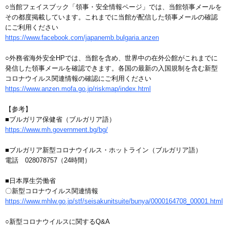
○当館フェイスブック「領事・安全情報ページ」では、当館領事メールを
その都度掲載しています。これまでに当館が配信した領事メールの確認
にご利用ください
https://www.facebook.com/japanemb.bulgaria.anzen
○外務省海外安全HPでは、当館を含め、世界中の在外公館がこれまでに
発信した領事メールを確認できます。各国の最新の入国規制を含む新型
コロナウイルス関連情報の確認にご利用ください
https://www.anzen.mofa.go.jp/riskmap/index.html
【参考】
■ブルガリア保健省（ブルガリア語）
https://www.mh.government.bg/bg/
■ブルガリア新型コロナウイルス・ホットライン（ブルガリア語）
電話 028078757（24時間）
■日本厚生労働省
〇新型コロナウイルス関連情報
https://www.mhlw.go.jp/stf/seisakunitsuite/bunya/0000164708_00001.html
○新型コロナウイルスに関するQ&A