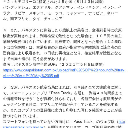
＊２：カテゴリーCに指定された１５か国（８月１３日以降）
バングラデシュ、エクアドル、グアテマラ、インドネシア、イラン、イ
ラク、リビヤ、メキシコ、モロッコ、ミャンマー、ナミビア、ネパー
ル、南アフリカ、タイ、チュニジア
４ また、パキスタンに到着した６歳以上の乗客は、空港到着時に抗原
検査が実施されます。到着検査で陰性となった場合は、１０日間の自主
隔離が義務づけられています。同検査で、陽性となった場合（１２歳以
下は自宅隔離）は、空港所在の州政府が指定する隔離施設に該当者の自
己負担により収容され、８日後に再検査となり、検査結果が陰性となる
まで当局の指示に従う必要があります。
参考：パキスタン航空当局SOPs（２０２１年５月５日現在）
https://www.caapakistan.com.pk/upload/Intl%20SOP%20inbound%20trav
ellers%20w.e.f%20May%2005.pdf
５ なお、パキスタン航空当局によれば、引き続き全ての渡航者に対し
て、スマートフォンアプリ「Pass Track」を通じ、到着４８時間前まで
の情報登録を行うことが義務付けられており、各航空会社は渡航者がチ
ェックインする時に、アプリ上で登録が完了していることを確認する
か、またはアプリでの登録後に出力し印刷した写しを確認することが義
務づけられています。
スマートフォンを持っていない方向けに「Pass Track」のウェブ版（
http
s://passtrack.nitb.gov.pk
）も開設されています。ウェブ版利用の際は情