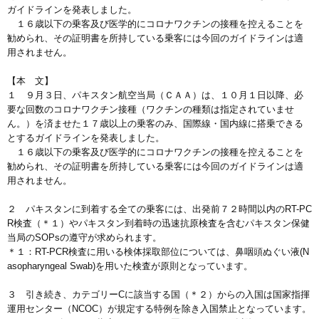
ガイドラインを発表しました。
１６歳以下の乗客及び医学的にコロナワクチンの接種を控えることを
勧められ、その証明書を所持している乗客には今回のガイドラインは適
用されません。
【本 文】
１ ９月３日、パキスタン航空当局（ＣＡＡ）は、１０月１日以降、必
要な回数のコロナワクチン接種（ワクチンの種類は指定されていませ
ん。）を済ませた１７歳以上の乗客のみ、国際線・国内線に搭乗できる
とするガイドラインを発表しました。
１６歳以下の乗客及び医学的にコロナワクチンの接種を控えることを
勧められ、その証明書を所持している乗客には今回のガイドラインは適
用されません。
２ パキスタンに到着する全ての乗客には、出発前７２時間以内のRT-PC
R検査（＊１）やパキスタン到着時の迅速抗原検査を含むパキスタン保健
当局のSOPsの遵守が求められます。
＊１：RT-PCR検査に用いる検体採取部位については、鼻咽頭ぬぐい液(N
asopharyngeal Swab)を用いた検査が原則となっています。
３ 引き続き、カテゴリーCに該当する国（＊２）からの入国は国家指揮
運用センター（NCOC）が規定する特例を除き入国禁止となっています。