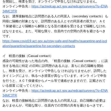
を開始し、検査を受け、オンラインで申告しなければなりません。
オンライン申告先：
https://actredcap.act.gov.au/redcap/surveys/?s=ENA
34MC3TR
なお、濃厚接触地点に訪問歴のある人の同居人（secondary contacts）も
同様に隔離の対象となり、訪問歴のある人とその同居者の双方が、ＡＣ
Ｔ保健省により隔離から解除となる旨の連絡を受けるまで隔離しなけれ
ばなりません。また、可能な限り、住居内での空間の共有を避けるべき
です。
https://www.covid19.act.gov.au/stay-safe-and-healthy/quarantine-and-isol
ation/quarantine/quarantine-for-secondary-contacts
イ 軽度の接触（Casual contact）
感染の可能性があった地点の内、「軽度の接触（Casual contact）」に該
当する地点に特定 の日時に訪問歴のある人は、直ちに自己隔離を開始
し、検査を受け、オンラインで申告しな ければなりませんが、訪問した
タイミングにより、執るべき措置が異なっています。オンラ インで申告
を行うと、ＡＣＴ保健省からメール等で連絡がきますので、記載されて
いる措置 に従ってください。
オンライン申告先：
https://actredcap.act.gov.au/redcap/surveys/?s=ENA
34MC3TR
なお、軽度の接触地点に訪問歴のある人の同居人は、自己隔離の必要は
ありませんが、可能な限り、住居内での空間の共有を避けるべきです。