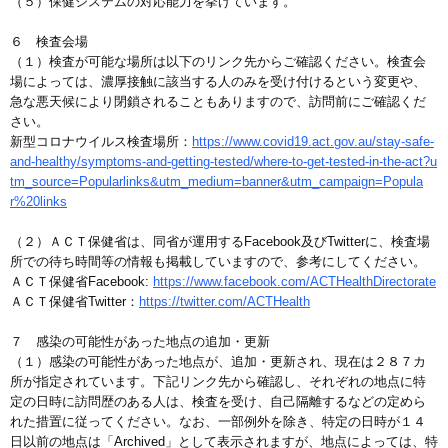
（５）保健システムの対応能力を挙げています。
６ 検査会場
（１）検査が可能な場所は以下のリンク先からご確認ください。検査会
場によっては、濃厚接触に該当する人のみを受け付けるという変更や、
急な悪天候により閉鎖されることもありますので、訪問前にご確認くだ
さい。
新型コロナウイルス検査場所：
https://www.covid19.act.gov.au/stay-safe-
and-healthy/symptoms-and-getting-tested/where-to-get-tested-in-the-act?u
tm_source=Popularlinks&utm_medium=banner&utm_campaign=Popula
r%20links
（２）ＡＣＴ保健省は、同省が運用するFacebook及びTwitterに、検査場
所での待ち時間等の情報も掲載していますので、参考にしてください。
ＡＣＴ保健省Facebook:
https://www.facebook.com/ACTHealthDirectorate
ＡＣＴ保健省Twitter：
https://twitter.com/ACTHealth
７ 感染の可能性があった地点の追加・更新
（１）感染の可能性があった地点が、追加・更新され、現在は２８７カ
所が指定されています。下記リンク先から確認し、それぞれの地点に特
定の日時に訪問歴のある人は、検査を受け、自己隔離するなどの定めら
れた措置に従ってください。なお、一部例外を除き、特定の日時が１４
日以前の地点は「Archived」として表示されますが、地点によっては、特