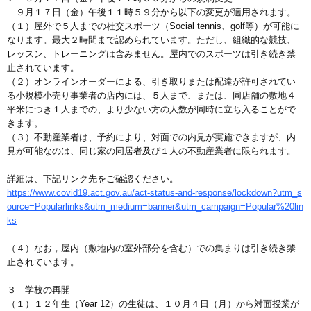
９月１７日（金）午後１１時５９分から以下の変更が適用されます。
（１）屋外で５人までの社交スポーツ（Social tennis、golf等）が可能に
なります。最大２時間まで認められています。ただし、組織的な競技、
レッスン、トレーニングは含みません。屋内でのスポーツは引き続き禁
止されています。
（２）オンラインオーダーによる、引き取りまたは配達が許可されてい
る小規模小売り事業者の店内には、５人まで、または、同店舗の敷地４
平米につき１人までの、より少ない方の人数が同時に立ち入ることがで
きます。
（３）不動産業者は、予約により、対面での内見が実施できますが、内
見が可能なのは、同じ家の同居者及び１人の不動産業者に限られます。
詳細は、下記リンク先をご確認ください。
https://www.covid19.act.gov.au/act-status-and-response/lockdown?utm_s
ource=Popularlinks&utm_medium=banner&utm_campaign=Popular%20lin
ks
（４）なお，屋内（敷地内の室外部分を含む）での集まりは引き続き禁
止されています。
３ 学校の再開
（１）１２年生（Year 12）の生徒は、１０月４日（月）から対面授業が