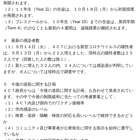
再開されます。
（２）１１年生（Year 11）の生徒は、１０月１８日（月）から対面授業
が再開されます。
（３）プレスクールから、１０年生（Year 10）までの生徒は、第四学期
（Term 4）の少なくとも最初の４週間は、遠隔授業が継続されます。
４ 最新の感染者数
（１）９月１４日（火）、ＡＣＴにおける新型コロナウイルスの陽性者
は、９月１３日（月）から２２人増えました。現時点の陽性者数は２５
２人です（回復した人の数は除く）。
（２）新たに増えた２２人の内、１４人については感染源が判明してい
ますが、８人については現時点で調査中です。
５ 今後の道筋に関する計画
ＡＣＴ政府からは「今後の道筋に関する計画」も合わせて発表されてい
ます。その中で今後の制限緩和に当たっての考慮要素として，
（１）ＡＣＴ内及び国内でのワクチン接種率
（２）市内感染のレベル
（３）検査・追跡・隔離・検疫の対応を高いレベルで維持できるかどう
か
（４）コミュニティ及び事業者が公衆衛生に関する指示を如何に遵守し
ているか