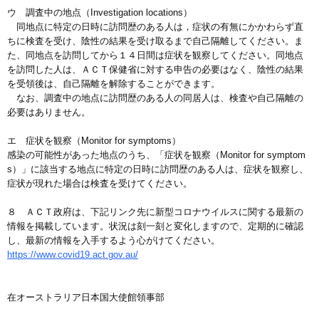
ウ 調査中の地点（Investigation locations）
同地点に特定の日時に訪問歴のある人は，症状の有無にかかわらず直
ちに検査を受け、陰性の結果を受け取るまで自己隔離してください。ま
た、同地点を訪問してから１４日間は症状を観察してください。同地点
を訪問した人は、ＡＣＴ保健省に対する申告の必要はなく、陰性の結果
を受領後は、自己隔離を解除することができます。
なお、調査中の地点に訪問歴のある人の同居人は、検査や自己隔離の
必要はありません。
エ 症状を観察（Monitor for symptoms）
感染の可能性があった地点のうち、「症状を観察（Monitor for symptom
s）」に該当する地点に特定の日時に訪問歴のある人は、症状を観察し、
症状が現れた場合は検査を受けてください。
８ ＡＣＴ政府は、下記リンク先に新型コロナウイルスに関する最新の
情報を掲載しています。状況は刻一刻と変化しますので、定期的に確認
し、最新の情報を入手するよう心がけてください。
https://www.covid19.act.gov.au/
在オーストラリア日本国大使館領事部