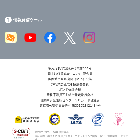
情報発信ツール
観光庁長官登録旅行業第883号
日本旅行業協会（JATA）正会員
国際航空運送協会（IATA）公認
旅行業公正取引協議会会員
ボンド保証会員
警視庁職員互助組合指定旅行会社
自動車安全運転センターＳＤカード優遇店
東京都公安委員会許可 第301052421434号
ISO/IEC 27001：2022 認証取得
認証範囲：出張予約および管理クラウドシステムの開発・保守・運用業務 （東京支
店）