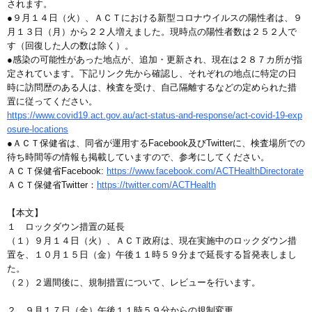
されます。
●９月１４日（火）、ＡＣＴにおける新型コロナウイルスの陽性者は、９
月１３日（月）から２２人増えました。現時点の陽性者数は２５２人で
す（回復した人の数は除く）。
●感染の可能性があった地点が、追加・更新され、現在は２８７カ所が指
定されています。下記リンク先から確認し、それぞれの地点に特定の日
時に訪問歴のある人は、検査を受け、自己隔離するなどの定められた措
置に従ってください。
https://www.covid19.act.gov.au/act-status-and-response/act-covid-19-exp
osure-locations
●ＡＣＴ保健省は、同省が運用するFacebook及びTwitterに、検査場所での
待ち時間等の情報も掲載していますので、参考にしてください。
ＡＣＴ保健省Facebook:
https://www.facebook.com/ACTHealthDirectorate
ＡＣＴ保健省Twitter：
https://twitter.com/ACTHealth
【本文】
１ ロックダウン措置の延長
（１）９月１４日（火）、ＡＣＴ政府は、現在実施中のロックダウン措
置を、１０月１５日（金）午後１１時５９分まで延長する旨発表しまし
た。
（２）２週間後に、規制措置について、レビューを行います。
２ ９月１７日（金）午後１１時５９分からの規制変更