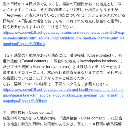
定の日時が１４日以前であっても、感染の可能性があった地点として表
示されます。これは、その後の調査により判明した地点となりますが、
「Archived」と表示されていない地点については、たとえ表示されている
日時が１４日以前の場合であっても、それぞれの地点に該当する指示に
従う必要がありますので、ご注意ください。
https://www.covid19.act.gov.au/act-status-and-response/act-covid-19-exp
osure-locations?utm_source=Popularlinks&utm_medium=banner&utm_ca
mpaign=Popular%20links
（２）感染の可能性があった地点には、濃厚接触（Close contact）、軽
度の接触（Casual contact）、調査中の地点（Investigation locations）、
及び症状の観察（Monitor for symptoms）と４種類のカテゴリーがあり、
属するカテゴリーにより、求められる措置が異なりますので、それぞれ
の措置については、以下アからエをご確認ください。
なお、隔離についての詳細は、下記リンク先をご参照ください。
https://www.covid19.act.gov.au/stay-safe-and-healthy/quarantine-and-isol
ation/quarantine?utm_source=Popularlinks&utm_medium=banner&utm_c
ampaign=Popular%20links
ア 濃厚接触（Close contact）
感染の可能性があった地点の内、「濃厚接触（Close contact）」に該当
する地点に特定の日時に訪問歴のある人は、直ちに１４日間の自己隔離