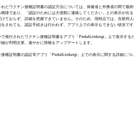
されたワクチン接種証明書の認証方法については、保健省と外務省の間で最終
る模様であり、「認証のためには大使館に連絡してください」との表示が出る
受けておらず、詳細を把握できていません。そのため、現時点では、在留邦人
請をされても、認証手続きは行われず、アプリ上での表示もできない状況です
発行されたワクチン接種証明書をアプリ「PeduliLindungi」上で表示
詳細が判明次第、速やかに情報をアップデートします。
種証明書の認証等アプリ「PeduliLindungi」上での表示に関する詳細