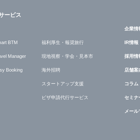
サービス
企業情
art BTM
福利厚生・報奨旅行
IR情報
avel Manager
現地視察・学会・見本市
採用情
sy Booking
海外招聘
店舗案
スタートアップ支援
コラム
ビザ申請代行サービス
セミナ
メール