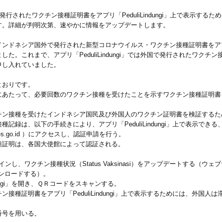
行されたワクチン接種証明書をアプリ「PeduliLindungi」上で表示する
す。詳細が判明次第、速やかに情報をアップデートします。
ドネシア国外で発行された新型コロナウイルス・ワクチン接種証明書をアプリ「Pe
た。これまで、アプリ「PeduliLindungi」では外国で発行されたワク
申し入れていました。
とおりです。
にあたって、必要回数のワクチン接種を受けたことを示すワクチン接種証明書
チン接種を受けたインドネシア国民及び外国人のワクチン証明書を検証するた
録は、以下の手続きにより、アプリ「PeduliLindungi」上で表示できる
mkes.go.id ）にアクセスし、認証申請を行う。
種証明は、各国大使館によって認証される。
グインし、ワクチン接種状況（Status Vaksinasi）をアップデートする（ウェブサ
）をダウンロードする）。
dungi」を開き、ＱＲコードをスキャンする。
接種証明書をアプリ「PeduliLindungi」上で表示するためには、外国
番号を用いる。