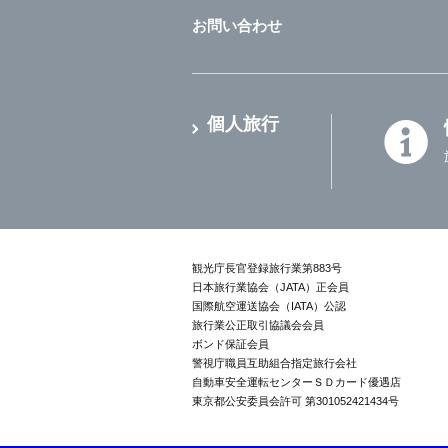
お問い合わせ
個人旅行
観光庁長官登録旅行業第883号
日本旅行業協会（JATA）正会員
国際航空運送協会（IATA）公認
旅行業公正取引協議会会員
ボンド保証会員
警視庁職員互助組合指定旅行会社
自動車安全運転センターＳＤカード優遇店
東京都公安委員会許可 第301052421434号