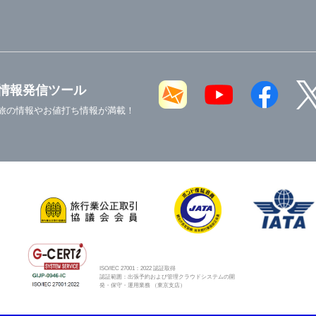
情報発信ツール
旅の情報やお値打ち情報が満載！
ISO/IEC 27001：2022 認証取得
認証範囲：出張予約および管理クラウドシステムの開
発・保守・運用業務 （東京支店）