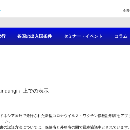
企業
代行
各国の出入国条件
セミナー・イベント
コラム
indungi」上での表示
ネシア国外で発行された新型コロナウイルス・ワクチン接種証明書をアプリ「Pedu
ました。
明書の認証方法については、保健省と外務省の間で最終協議中とされています