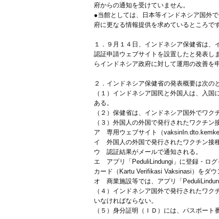
府からの通知を受けていません。
●当館としては、日本等インドネシア国外で発
府に更なる情報提供を求めているところで
１．９月１４日、インドネシア保健省は、イン
認証申請ウェブサイトを設置したと発表しまし
らインドネシア政府に対して運用の改善を
２．インドネシア保健省の発表概要は次の
（１）インドネシア国民と外国人は、入国
ある。
（２）保健省は、インドネシア国外でワク
（３）外国人の外国で発行されたワクチン接種記
ア 専用ウェブサイト（vaksinIn.dto.ke
イ 外国人の外国で発行されたワクチン接
ウ 認証結果がメールで通知される。
エ アプリ「PeduliLindungi」に登録・ロ
カード（Kartu Verifikasi Vaksinasi
オ 商業施設等では、アプリ「PeduliLin
（４）インドネシア国外で発行されたワクチン
いなければならない。
（５）身分証明（ＩＤ）には、パスポート