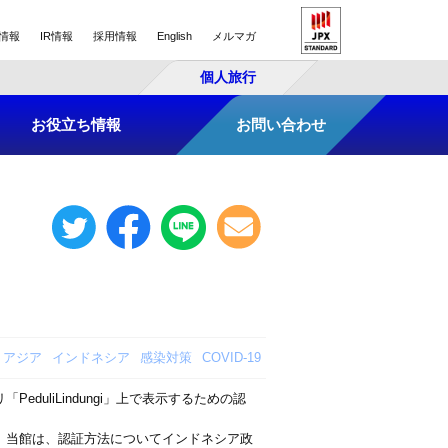
情報
IR情報
採用情報
English
メルマガ
個人旅行
お役立ち情報
お問い合わせ
アジア
インドネシア
感染対策
COVID-19
liLindungi」上で表示するための認
。当館は、認証方法についてインドネシア政