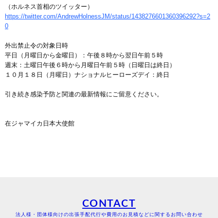
（ホルネス首相のツイッター）
https://twitter.com/AndrewHolnessJM/status/1438276601360396292?s=2
0
外出禁止令の対象日時
平日（月曜日から金曜日）：午後８時から翌日午前５時
週末：土曜日午後６時から月曜日午前５時（日曜日は終日）
１０月１８日（月曜日）ナショナルヒーローズデイ：終日
引き続き感染予防と関連の最新情報にご留意ください。
在ジャマイカ日本大使館
CONTACT
法人様・団体様向けの出張手配代行や費用のお見積などに関するお問い合わせ