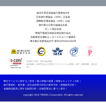
観光庁長官登録旅行業第883号
日本旅行業協会（JATA）正会員
国際航空運送協会（IATA）公認
旅行業公正取引協議会会員
ボンド保証会員
警視庁職員互助組合指定旅行会社
自動車安全運転センターＳＤカード優遇店
東京都公安委員会許可 第301052421434号
ISO/IEC 27001：2022 認証取得
認証範囲：出張予約および管理クラウドシステムの開発・保守・運用業務 （東京支
店）
弊社サービスに関するご意見
個人情報の保護
情報セキュリティ方針
旅行業契約・条件書
反社会的勢力対応の基本方針
保険販売方針
金融商品販売に関する勧誘方針
古物営業法に基づく表示
copyright IACE TRAVEL Corporation. All rights reserved