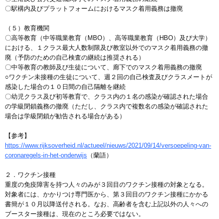
〇駅構内及びプラットフォームにおけるマスク着用義務は撤廃
（５）教育機関
〇高等教育（中等職業教育（MBO）、高等職業教育（HBO）及び大学）
における、１クラス最大人数制限及び教室以外でのマスク着用義務の撤
廃（予防のための自己検査の継続は推奨される）
〇中等教育の教師及び生徒について、廊下でのマスク着用義務の撤廃
○ワクチン未接種の生徒について、週２回の自己検査及びクラスメートが
感染した場合の１０日間の自己隔離を継続
〇幼児クラス及び初等教育で、クラス内の１名の感染が確認された場合
の学級閉鎖義務の撤廃（ただし、クラス内で複数名の感染が確認された
場合は学級閉鎖が勧告される場合がある）
【参考】
https://www.rijksoverheid.nl/actueel/nieuws/2021/09/14/versoepeling-van-
coronaregels-in-het-onderwijs
（蘭語）
２．ワクチン接種
重度の免疫障害を持つ人々のみが３回目のワクチン接種の対象となる。
対象者には、かかりつけ専門医から、第３回目のワクチン接種にかかる
書簡が１０月以降送付される。なお、高齢者を含む上記以外の人々への
ブースター接種は、現在のところ必要ではない。