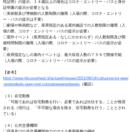
性証明）の提示、１４歳以上の場合はコロナ・エントリー・パスと身分
証明書の提示が必要となる
〇美術館及び博物館の人数制限の撤廃（入場の際、コロナ・エントリ
ー・パスの提示は不要）
〇劇場や映画館など、座席指定のある屋内施設での人数制限の撤廃（入
場の際、コロナ・エントリー・パスの提示が必要）
〇屋外イベント（座席指定ある・なしにかかわらず）の人数制限及び開
催時間制限の撤廃（入場の際、コロナ・エントリー・パスの提示が必
要）
〇座席指定なしの屋内イベントは、最大収容人数の７５％で開催可能
（入場の際、コロナ・エントリー・パスの提示が必要）
【参考】
https://www.rijksoverheid.nl/actueel/nieuws/2021/09/14/cultuursector-weer
-grotendeels-open-met-coronatoegangsbewijs
（蘭語）
（３）在宅勤務
「可能であれば在宅勤務を行い、必要であれば出社する」ことが推奨
される（現行は、「不可能な場合を除き、在宅勤務を行う」こととされ
ている）
（４）公共交通機関
〇空港及び公共交通機関内でのマスク着用義務の継続