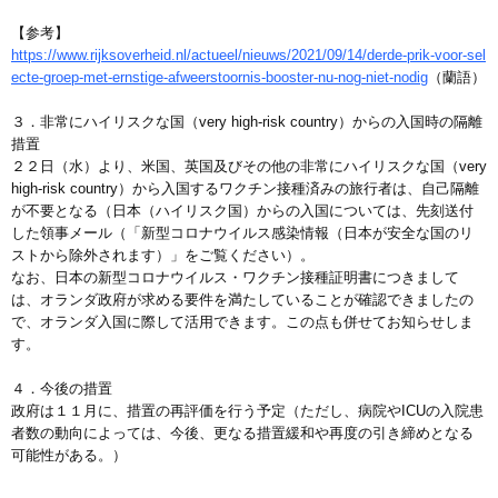
【参考】
https://www.rijksoverheid.nl/actueel/nieuws/2021/09/14/derde-prik-voor-sel
ecte-groep-met-ernstige-afweerstoornis-booster-nu-nog-niet-nodig
（蘭語）
３．非常にハイリスクな国（very high-risk country）からの入国時の隔離
措置
２２日（水）より、米国、英国及びその他の非常にハイリスクな国（very
high-risk country）から入国するワクチン接種済みの旅行者は、自己隔離
が不要となる（日本（ハイリスク国）からの入国については、先刻送付
した領事メール（「新型コロナウイルス感染情報（日本が安全な国のリ
ストから除外されます）」をご覧ください）。
なお、日本の新型コロナウイルス・ワクチン接種証明書につきまして
は、オランダ政府が求める要件を満たしていることが確認できましたの
で、オランダ入国に際して活用できます。この点も併せてお知らせしま
す。
４．今後の措置
政府は１１月に、措置の再評価を行う予定（ただし、病院やICUの入院患
者数の動向によっては、今後、更なる措置緩和や再度の引き締めとなる
可能性がある。）