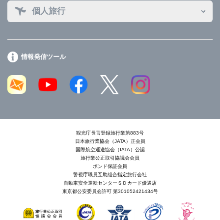
個人旅行
情報発信ツール
観光庁長官登録旅行業第883号
日本旅行業協会（JATA）正会員
国際航空運送協会（IATA）公認
旅行業公正取引協議会会員
ボンド保証会員
警視庁職員互助組合指定旅行会社
自動車安全運転センターＳＤカード優遇店
東京都公安委員会許可 第301052421434号