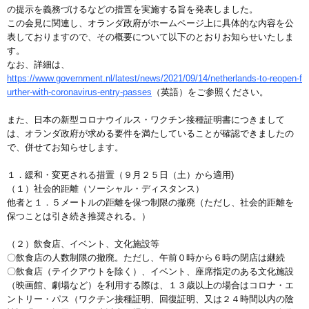
の提示を義務づけるなどの措置を実施する旨を発表しました。
この会見に関連し、オランダ政府がホームページ上に具体的な内容を公
表しておりますので、その概要について以下のとおりお知らせいたしま
す。
なお、詳細は、
https://www.government.nl/latest/news/2021/09/14/netherlands-to-reopen-f
urther-with-coronavirus-entry-passes
（英語）をご参照ください。
また、日本の新型コロナウイルス・ワクチン接種証明書につきまして
は、オランダ政府が求める要件を満たしていることが確認できましたの
で、併せてお知らせします。
１．緩和・変更される措置（９月２５日（土）から適用)
（１）社会的距離（ソーシャル・ディスタンス）
他者と１．５メートルの距離を保つ制限の撤廃（ただし、社会的距離を
保つことは引き続き推奨される。）
（２）飲食店、イベント、文化施設等
〇飲食店の人数制限の撤廃。ただし、午前０時から６時の閉店は継続
〇飲食店（テイクアウトを除く）、イベント、座席指定のある文化施設
（映画館、劇場など）を利用する際は、１３歳以上の場合はコロナ・エ
ントリー・パス（ワクチン接種証明、回復証明、又は２４時間以内の陰