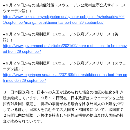
●９月２９日からの感染症対策（スウェーデン公衆衛生庁公式サイト（ス
ウェーデン語））
https://www.folkhalsomyndigheten.se/nyheter-och-press/nyhetsarkiv/202
1/september/manga-restriktioner-tas-bort-den-29-september/
●９月２９日からの規制緩和（スウェーデン政府プレスリリース（英
語））
https://www.government.se/articles/2021/09/more-restrictions-to-be-remov
ed-from-29-september/
●９月２９日からの規制緩和（スウェーデン政府プレスリリース（スウェ
ーデン語））
https://www.regeringen.se/artiklar/2021/09/fler-restriktioner-tas-bort-fran-oc
h-med-den-29-september/
３ 日本国政府は、日本への入国が認められた場合の検疫の強化を引き
続き継続しています。９月１７日現在、日本政府はスウェーデンを上陸
拒否対象国に指定し、特段の事情がある場合を除き外国人の上陸を拒否
しているほか、日本人を含む全ての入国者・帰国者について、出国前７
２時間以内に採取した検体を検査した陰性証明書の提出及び入国時の検
査が求められています。