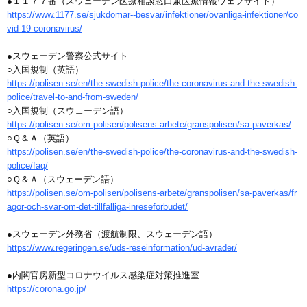
●１１７７番（スウェーデン医療相談窓口兼医療情報ウェブサイト）
https://www.1177.se/sjukdomar--besvar/infektioner/ovanliga-infektioner/co
vid-19-coronavirus/
●スウェーデン警察公式サイト
○入国規制（英語）
https://polisen.se/en/the-swedish-police/the-coronavirus-and-the-swedish-
police/travel-to-and-from-sweden/
○入国規制（スウェーデン語）
https://polisen.se/om-polisen/polisens-arbete/granspolisen/sa-paverkas/
○Ｑ＆Ａ（英語）
https://polisen.se/en/the-swedish-police/the-coronavirus-and-the-swedish-
police/faq/
○Ｑ＆Ａ（スウェーデン語）
https://polisen.se/om-polisen/polisens-arbete/granspolisen/sa-paverkas/fr
agor-och-svar-om-det-tillfalliga-inreseforbudet/
●スウェーデン外務省（渡航制限、スウェーデン語）
https://www.regeringen.se/uds-reseinformation/ud-avrader/
●内閣官房新型コロナウイルス感染症対策推進室
https://corona.go.jp/