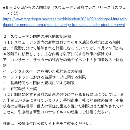
●９月２０日からの入国規制（スウェーデン政府プレスリリース（スウェ
ーデン語））
https://www.regeringen.se/pressmeddelanden/2021/09/andringar-i-inresefo
rbudet-for-personer-som-reser-till-sverige-fran-vissa-lander-utanfor-euees/
２ スウェーデン国内の段階的規制緩和
（１）スウェーデン国内の新型コロナウイルス感染症対策による規制
は、５段階に分けて解除される計画になっていますが、９月２９日から
４段階目に移行します。主な内容は以下に関する制限の解除です。
ア コンサート、サッカーの試合その他のイベントの参加者数の上限規
制
イ レンタルスペースを用いた私的集会の制限
ウ レストランにおける着席サーブに関する制限
エ 営業時間や１団体の規模に関する制限
オ 在宅勤務の推奨
（２）制限に関する政府の計画の最後に当たる５段階目については、ま
だ予定日が明確にされていません。手指衛生、社会的距離の確保、有症
状者の自宅待機等、個人の責任に重点を置いた制限はまだ解除されてい
ません。引き続き新型コロナウイルスの感染にご注意ください。
詳細は、公衆衛生庁公式サイト等をご確認ください。