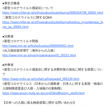
●厚生労働省
○新型コロナウイルス感染症について
https://www.mhlw.go.jp/stf/seisakunitsuite/bunya/0000164708_00001.html
〇新型コロナウイルスに関するQ&A
https://www.mhlw.go.jp/stf/seisakunitsuite/bunya/kenkou_iryou/dengue_fe
ver_qa_00001.html
●法務省
○新型コロナウイルス関係
http://www.moj.go.jp/hisho/kouhou/0000000451.html
○出入国在留管理庁（海外からの入国）
http://www.moj.go.jp/isa/nyuukokukanri01_00151.html
●外務省
○新型コロナウイルス感染症に関する水際対策の強化に関する措置につい
て
https://www.mofa.go.jp/mofaj/ca/fna/page4_005130.html
○新型コロナウイルス（日本からの渡航者・日本人に対する各国・地域の
入国制限措置及び入国・入域後の行動制限）
https://www.anzen.mofa.go.jp/covid19/pdfhistory_world.html
【日本への入国に係る検疫措置に関する問い合わせ】