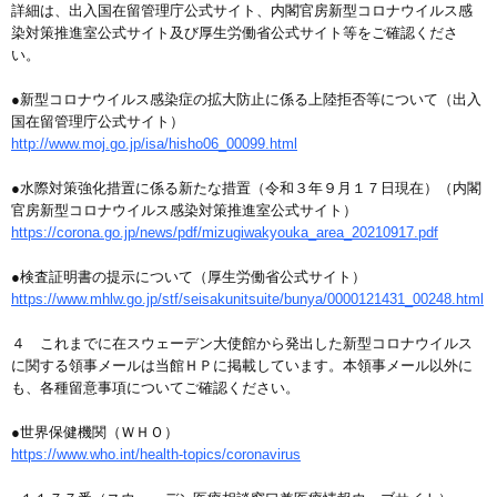
詳細は、出入国在留管理庁公式サイト、内閣官房新型コロナウイルス感
染対策推進室公式サイト及び厚生労働省公式サイト等をご確認くださ
い。
●新型コロナウイルス感染症の拡大防止に係る上陸拒否等について（出入
国在留管理庁公式サイト）
http://www.moj.go.jp/isa/hisho06_00099.html
●水際対策強化措置に係る新たな措置（令和３年９月１７日現在）（内閣
官房新型コロナウイルス感染対策推進室公式サイト）
https://corona.go.jp/news/pdf/mizugiwakyouka_area_20210917.pdf
●検査証明書の提示について（厚生労働省公式サイト）
https://www.mhlw.go.jp/stf/seisakunitsuite/bunya/0000121431_00248.html
４ これまでに在スウェーデン大使館から発出した新型コロナウイルス
に関する領事メールは当館ＨＰに掲載しています。本領事メール以外に
も、各種留意事項についてご確認ください。
●世界保健機関（ＷＨＯ）
https://www.who.int/health-topics/coronavirus