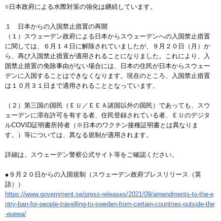
○日本政府による水際対策の強化は継続しています。
１ 日本からの入国禁止措置の再開
（１）スウェーデン政府による日本からスウェーデンへの入国禁止措置
に関しては、６月１４日に解除されていましたが、９月２０日（月）か
ら、再び入国禁止措置が適用されることになりました。これにより、入
国禁止措置の免除事由がない場合には、日本の住民が日本からスウェー
デンに入国することはできなくなります。現在のところ、入国禁止措置
は１０月３１日まで適用されることとなっています。
（２）第三国の国民（ＥＵ／ＥＥＡ諸国以外の国民）であっても、スウ
ェーデンに滞在許可を有する者、住民登録されている者、ＥＵのデジタ
ルCOVID証明書所持者（※日本のワクチン接種証明書とは異なりま
す。）等については、異なる規制が適用されます。
詳細は、スウェーデン警察公式サイト等をご確認ください。
●９月２０日からの入国規制（スウェーデン政府プレスリリース（英
語））
https://www.government.se/press-releases/2021/09/amendments-to-the-e
ntry-ban-for-people-travelling-to-sweden-from-certain-countries-outside-the
-eueea/